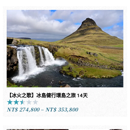
格
of
範
5
圍：
NT$74,800
到
NT$78,800
【冰火之歌】冰島健行環島之旅 14天
★
★
★
★
★
Rated
NT$
274,800
–
NT$
353,800
2.5
價
out
格
of
範