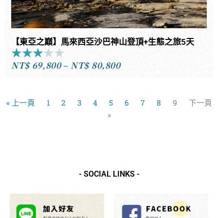
【東亞之巔】馬來西亞沙巴神山登頂+生態之旅5天
★
★
★
★
★
Rated
NT$
69,800
–
NT$
80,800
3
價
out
格
of
範
5
« 上一頁
1
2
3
4
5
6
7
8
9
下一頁
圍：
»
NT$69,800
到
NT$80,800
- SOCIAL LINKS -