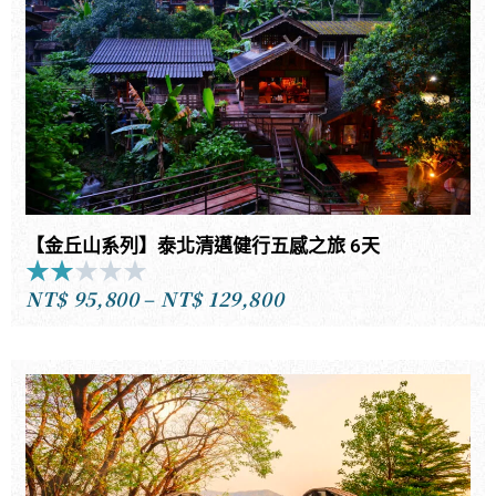
到
NT$63,800
【金丘山系列】泰北清邁健行五感之旅 6天
★
★
★
★
★
Rated
NT$
95,800
–
NT$
129,800
2
價
out
格
of
範
5
圍：
NT$95,800
到
NT$129,800