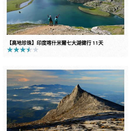
【高地珍珠】印度喀什米爾七大湖健行 11天
★
★
★
★
★
Rated
3.5
out
of
5