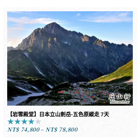
out
of
5
【岩雪殿堂】日本立山劍岳-五色原縱走 7天
★
★
★
★
★
Rated
NT$
74,800
–
NT$
78,800
4
價
out