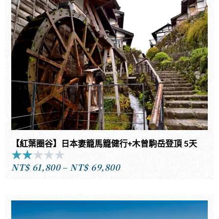
5
圍：
NT$274,800
到
NT$353,800
【紅葉圈谷】日本妻籠馬籠健行+木曾駒岳登頂 5天
★
★
★
★
★
Rated
NT$
61,800
–
NT$
69,800
2
價
out
格
of
範
5
圍：