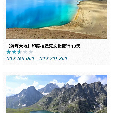
【沉靜大地】印度拉達克文化健行 13天
★
★
★
★
★
Rated
NT$
168,000
–
NT$
201,800
2.5
價
out
格
of
範
5
圍：
NT$168,000
到
NT$201,800