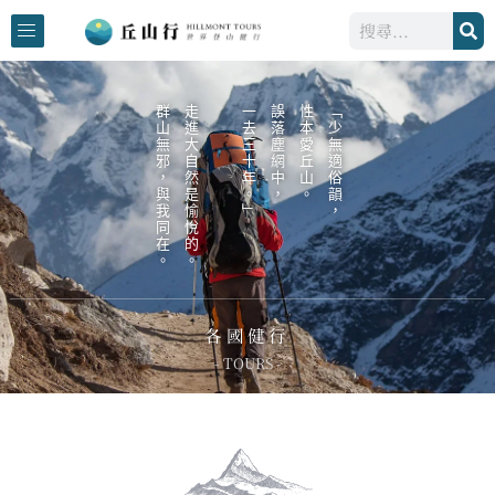
跳
搜
至
尋
主
要
群山無邪，與我同在。
走進大自然是愉悅的。
一去三十年。」
誤落塵網中，
性本愛丘山。
「少無適俗韻，
內
容
各國健行
- TOURS -