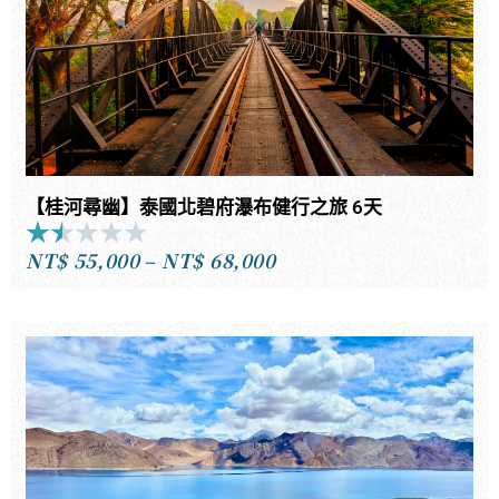
【桂河尋幽】泰國北碧府瀑布健行之旅 6天
★
★
★
★
★
Rated
NT$
55,000
–
NT$
68,000
1.5
價
out
格
of
範
5
圍：
NT$55,000
到
NT$68,000