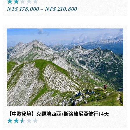
★
★
★
★
★
Rated
NT$
178,000
–
NT$
210,800
2
價
out
格
of
範
5
圍：
NT$178,000
到
NT$210,800
【中歐秘境】克羅埃西亞+斯洛維尼亞健行14天
★
★
★
★
★
Rated
2.5