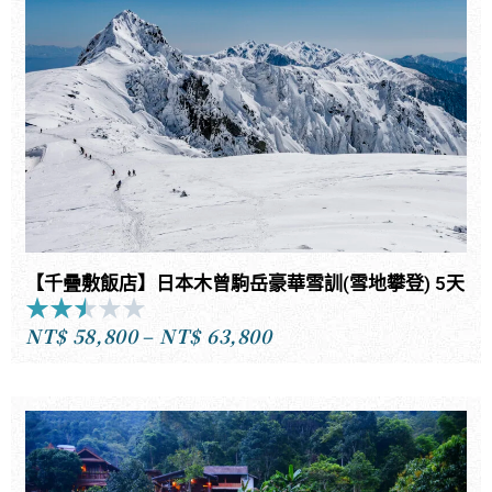
NT$61,800
到
NT$69,800
【千疊敷飯店】日本木曾駒岳豪華雪訓(雪地攀登) 5天
★
★
★
★
★
Rated
NT$
58,800
–
NT$
63,800
2.5
價
out
格
of
範
5
圍：
NT$58,800