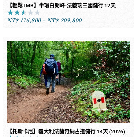
【輕鬆TMB】半環白朗峰-法義瑞三國健行 12天
★
★
★
★
★
Rated
NT$
176,800
–
NT$
209,800
2.5
價
out
格
of
範
5
圍：
NT$176,800
到
NT$209,800
【托斯卡尼】義大利法蘭奇納古道健行 14天 (2026)