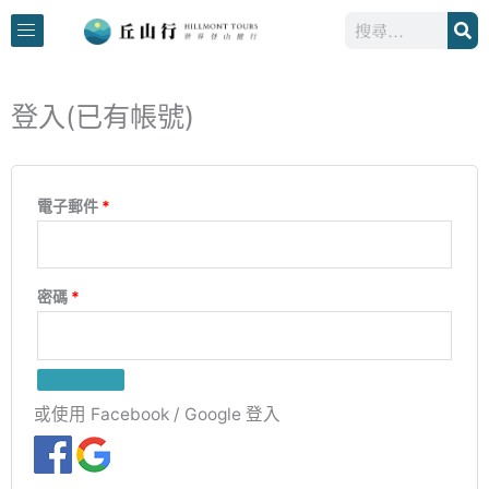
跳
搜
至
尋
主
要
登入(已有帳號)
必
必
必
必
內
填
填
填
填
容
電子郵件
*
密碼
*
或使用 Facebook / Google 登入