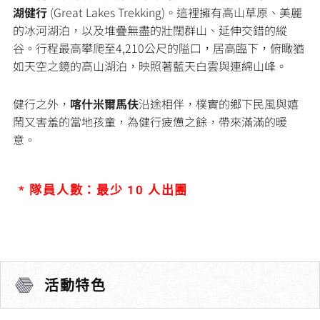
湖健行
(Great Lakes Trekking)。這裡擁有高山草原、美麗
的冰河湖泊，以及堆疊無盡的壯闊群山、延伸交錯的縱
谷。行程最高攀爬至4,210公尺的隘口，居高臨下，俯瞰猶
如天空之鏡的高山湖泊，映照著藍天白雲與連綿山峰。
健行之外，
喀什米爾馬伕
沿途相伴，樸實的鄉下民風與嬉
鬧又害羞的當地孩童，為健行疲憊之餘，帶來滿滿的暖
意。
* 隊員人數：最少 10 人出團
活動特色