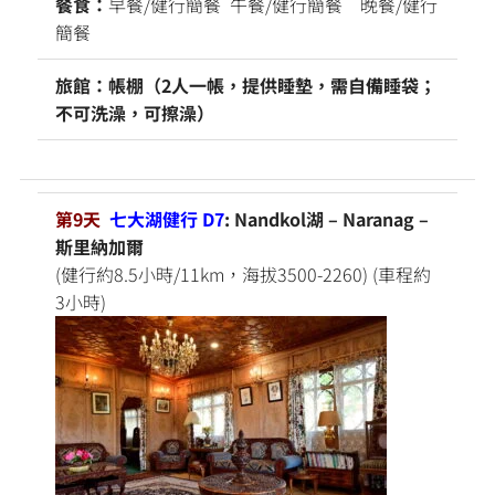
餐食：
早餐/健行簡餐 午餐/健行簡餐 晚餐/健行
簡餐
旅館：帳棚（2人一帳，提供睡墊，需自備睡袋；
不可洗澡，可擦澡）
第9天
七大湖健行 D7
: Nandkol湖 – Naranag –
斯里納加爾
(健行約8.5小時/11km，海拔3500-2260) (車程約
3小時)