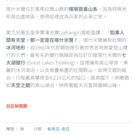
3.5
喀什米爾位於喜馬拉雅山群的
喀喇崑崙山系
，因為特殊地
out
形與位處地區，使得這裡成為兵家的必爭之地。
of
5
蒙兀兒著名皇帝賈漢吉爾(Jahangir)曾經盛讚：「
如果人
間有天堂，那一定是在喀什米爾！
」喀什米爾擁有壯闊的
冰河地形
，自1960年代即開始吸引著世界各地熱愛登山健
行的人們，最有名的健行路線即為位於印度喀什米爾的
七
大湖健行
(Great Lakes Trekking)。這裡擁有高山草原、美
麗的冰河湖泊，以及堆疊無盡的壯闊群山、延伸交錯的縱
谷。行程最高攀爬至4,210公尺的隘口，居高臨下，俯瞰猶
如
天空之鏡
的高山湖泊，映照著藍天白雲與連綿山峰。
目前無開團
團號：
無
分類：
東南亞·南亞