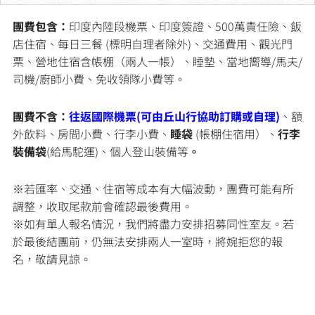
團費包含：
印度內陸段機票、印度簽證、500萬責任險、飯
店住宿、每日三餐 (標明自理者除外)、交通費用、觀光門
票、營地住宿含帳棚（兩人一帳）、睡墊、當地嚮導/馬夫/
司機/廚師小費、免收領隊小費等。
團費不含：
往返國際機票(可由丘山行協助訂購或自理)
、額
外飲料、房間小費、行李小費、
睡袋
(帳棚住宿用）、
行李
裝備袋
(給馬駝運)、個人登山裝備等
。
※若匯率、交通、住宿等成本有大幅波動，團費可能有所
調整，收取尾款前會確認最後費用。
※如有單人報名情況，我們將盡力安排招募同性室友。若
於最後結團前，仍無法安排兩人一室時，將婉拒您的報
名，敬請見諒。