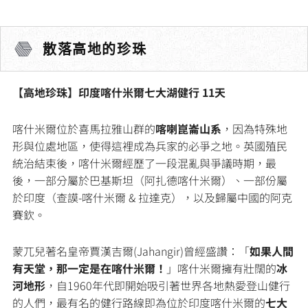
散落高地的珍珠
【高地珍珠】印度喀什米爾七大湖健行 11天
喀什米爾位於喜馬拉雅山群的
喀喇崑崙山系
，因為特殊地
形與位處地區，使得這裡成為兵家的必爭之地。英國殖民
統治結束後，喀什米爾經歷了一段混亂與爭議時期，最
後，一部分屬於巴基斯坦（阿扎德喀什米爾）、一部份屬
於印度（查謨-喀什米爾 & 拉達克），以及歸屬中國的阿克
賽欽。
蒙兀兒著名皇帝賈漢吉爾(Jahangir)曾經盛讚：「
如果人間
有天堂，那一定是在喀什米爾！
」喀什米爾擁有壯闊的
冰
河地形
，自1960年代即開始吸引著世界各地熱愛登山健行
的人們，最有名的健行路線即為位於印度喀什米爾的
七大