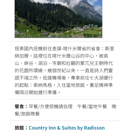
搭乘國內班機前往查謨-喀什米爾省的省會：斯里
納加爾。這裡位在喀什米爾山谷的中心，被高
山、峽谷、湖泊、寺廟和壯觀的蒙兀兒王朝時代
的花園所環繞，幾個世紀以來，一直是詩人們靈
感不竭之所。抵達機場後，專車前往七大湖健行
的起點：索納馬格，入住當地旅館，養足精神準
備隔日開始健行準備。
餐食：
早餐/方便搭機請自理 午餐/當地午餐 晚
餐/旅館晚餐
旅館：
Country Inn & Suites by Radisson