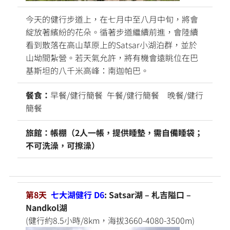
今天的健行步道上，在七月中至八月中旬，將會
綻放著繽紛的花朵。循著步道繼續前進，會陸續
看到散落在高山草原上的Satsar小湖泊群，並於
山坳間紮營。若天氣允許，將有機會遠眺位在巴
基斯坦的八千米高峰：南迦帕巴。
餐食：
早餐/健行簡餐 午餐/健行簡餐 晚餐/健行
簡餐
旅館：帳棚（2人一帳，提供睡墊，需自備睡袋；
不可洗澡，可擦澡）
第8天
七大湖健行 D6
: Satsar湖 – 札吉隘口 –
Nandkol湖
(健行約8.5小時/8km，海拔3660-4080-3500m)