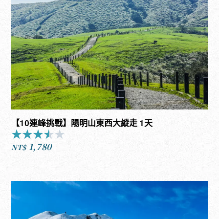
NT$182,800
到
NT$209,800
【10連峰挑戰】陽明山東西大縱走 1天
★
★
★
★
★
Rated
1,780
3.5
NT$
out
of
5