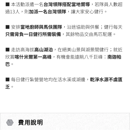
■ 本活動派遣一名
台灣領隊搭配當地嚮導
，若隊員人數超
過13人，則
加派一名台灣領隊
，讓大家安心健行。
■ 安排
當地廚師與馬伕團隊
，沿途協助與供餐；健行每天
只需背負一日健行所需裝備
，其餘物品交由馬匹駝運。
■ 走訪高海拔
高山湖泊
，在絕美山景與湖景間健行；就近
欣賞
喀什米爾第一高峰
，有機會能遠眺八千巨峰：
南迦帕
巴
。
■ 每日健行紮營營地均在活水溪或湖邊，
乾淨水源不虞匱
乏
。
費用說明