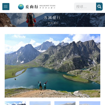
跳
搜
至
尋
主
各國健行
要
- TOURS -
內
容