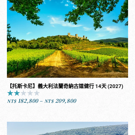
【托斯卡尼】義大利法蘭奇納古道健行 14天 (2027)
★
★
★
★
★
Rated
182,800
–
209,800
2
NT$
NT$
價
out
格
of
範
5
圍：