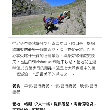
從尼奇奈營地攀登到尼奇奈隘口，隘口是手機網
路訊號的最後一個覆蓋點，接下來幾天將可以全
心享受喀什米爾的壯麗景觀、與身旁夥伴歡笑談
天。從隘口到Vishansar湖是下坡路，營地就在湖
畔僅15分鐘步行的距離。這是七大湖步道中的第
一個湖泊，也是最美麗的湖泊之一。
餐食：
早餐/健行簡餐 午餐/健行簡餐 晚餐/健行
簡餐
營地：帳棚（2人一帳，提供睡墊，需自備睡袋；
不可洗澡，可擦澡）