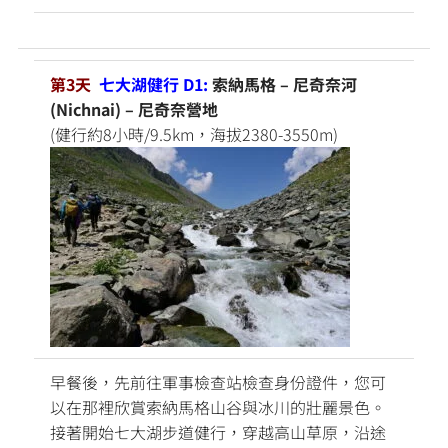
第3天
七大湖健行 D1:
索納馬格 – 尼奇奈河
(Nichnai) – 尼奇奈營地
(健行約8小時/9.5km，海拔2380-3550m)
早餐後，先前往軍事檢查站檢查身份證件，您可
以在那裡欣賞索納馬格山谷與冰川的壯麗景色。
接著開始七大湖步道健行，穿越高山草原，沿途