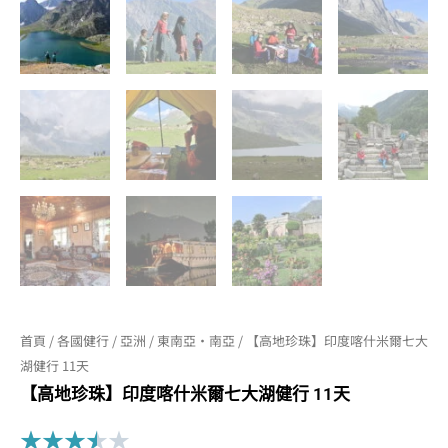
首頁
/
各國健行
/
亞洲
/
東南亞·南亞
/ 【高地珍珠】印度喀什米爾七大
湖健行 11天
【高地珍珠】印度喀什米爾七大湖健行 11天
Rated
★
★
★
★
★