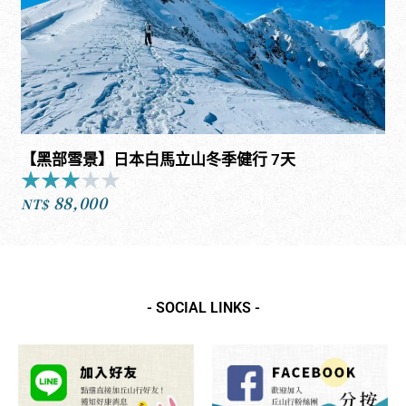
【黑部雪景】日本白馬立山冬季健行 7天
★
★
★
★
★
Rated
88,000
3
NT$
out
of
5
- SOCIAL LINKS -