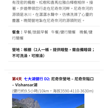
有茂密的楓樹、松樹和喜馬拉雅白樺樹相伴。接
著，步道帶領您行走在尼奇奈河畔。尼奇奈河的
源頭是冰川，在潺潺水聲中，彷彿洗滌了心靈的
塵囂。晚間營地紮在尼奇奈河的源頭附近。
餐食：
早餐/旅館早餐 午餐/健行簡餐 晚餐/健
行簡餐
營地：帳棚（2人一帳，提供睡墊，需自備睡袋；
不可洗澡，可擦澡）
第4天
七大湖健行 D2:
尼奇奈營地 – 尼奇奈隘口
– Vishansar湖
(健行約9.5小時/10km，海拔3590-4110-3630m)