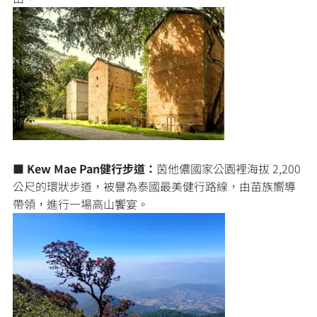
■ Kew Mae Pan健行步道：
茵他儂國家公園裡海拔 2,200
公尺的環狀步道，被譽為泰國最美健行路線，由苗族嚮導
帶領，進行一場高山饗宴。