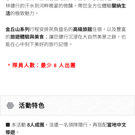
林健行的汗水到河畔晚宴的微醺，帶您全方位體驗
蘭納生
活
的極致魅力。
金丘山系列
行程安排夙負盛名的
高級旅館
住宿，以及豐富
的
旅遊體驗
與美食
；讓您健行沉浸在大自然美景之餘，也
能在心中刻下美好的旅行記憶。
* 隊員人數：最少 8 人出團
活動特色
■ 本活動
8人成團
，派遣一名領隊隨行，再搭配
當地中文
導遊
。