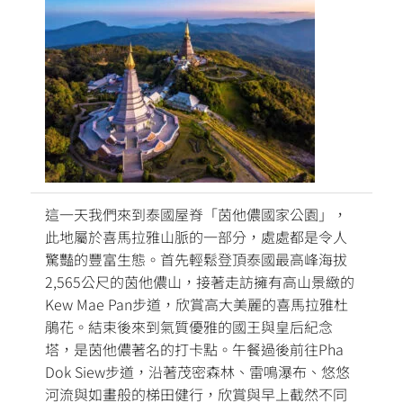
這一天我們來到泰國屋脊「茵他儂國家公園」，
此地屬於喜馬拉雅山脈的一部分，處處都是令人
驚豔的豐富生態。首先輕鬆登頂泰國最高峰海拔
2,565公尺的茵他儂山，接著走訪擁有高山景緻的
Kew Mae Pan步道，欣賞高大美麗的喜馬拉雅杜
鵑花。結束後來到氣質優雅的國王與皇后紀念
塔，是茵他儂著名的打卡點。午餐過後前往Pha
Dok Siew步道，沿著茂密森林、雷鳴瀑布、悠悠
河流與如畫般的梯田健行，欣賞與早上截然不同