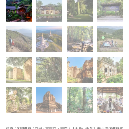
首頁
/
各國健行
/
亞洲
/
東南亞·南亞
/ 【金丘山系列】泰北清邁健行五