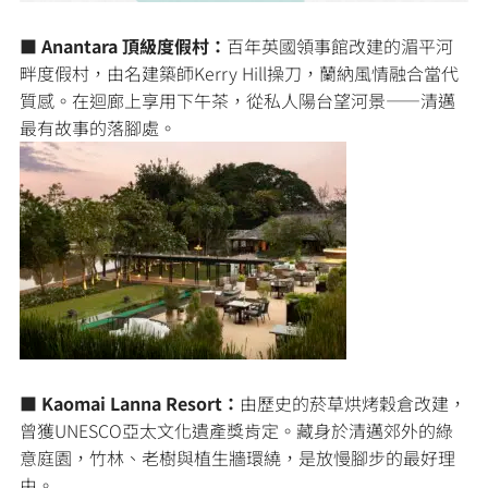
■ Anantara 頂級度假村：
百年英國領事館改建的湄平河
畔度假村，由名建築師Kerry Hill操刀，蘭納風情融合當代
質感。在迴廊上享用下午茶，從私人陽台望河景——清邁
最有故事的落腳處。
■ Kaomai Lanna Resort：
由歷史的菸草烘烤穀倉改建，
曾獲UNESCO亞太文化遺產獎肯定。藏身於清邁郊外的綠
意庭園，竹林、老樹與植生牆環繞，是放慢腳步的最好理
由。