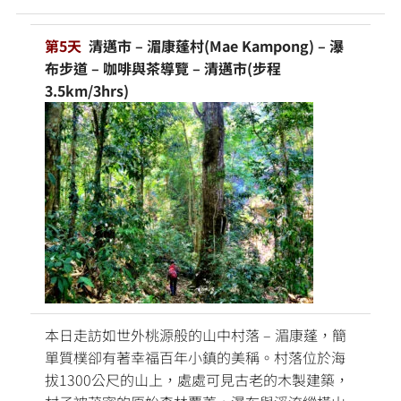
第5天
清邁市 – 湄康蓬村(Mae Kampong) – 瀑
布步道 – 咖啡與茶導覽 – 清邁市(步程
3.5km/3hrs)
本日走訪如世外桃源般的山中村落 – 湄康蓬，簡
單質樸卻有著幸福百年小鎮的美稱。村落位於海
拔1300公尺的山上，處處可見古老的木製建築，