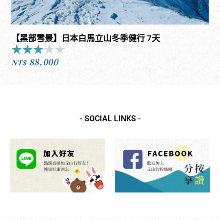
【黑部雪景】日本白馬立山冬季健行 7天
★
★
★
★
★
Rated
88,000
3
NT$
out
of
5
- SOCIAL LINKS -