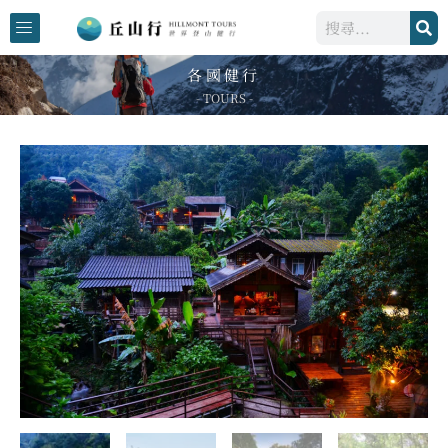
跳
搜
至
尋
主
各國健行
要
- TOURS -
內
容