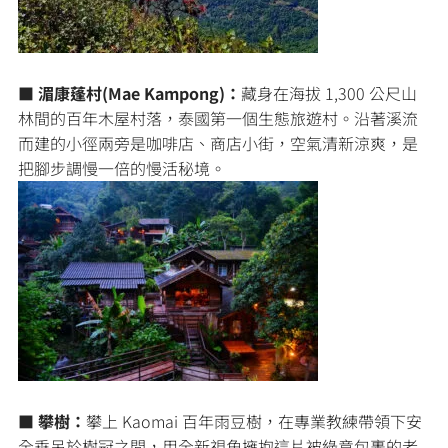
■ 湄康蓬村(Mae Kampong)：
藏身在海拔 1,300 公尺山
林間的百年木屋村落，泰國第一個生態旅遊村。沿著溪流
而建的小徑兩旁是咖啡店、商店小街，空氣清新涼爽，是
把腳步調慢一倍的慢活秘境。
■ 攀樹：
攀上 Kaomai 百年雨豆樹，在專業教練帶領下安
全垂吊於樹冠之間，用全新視角擁抱這片被綠意包裹的老