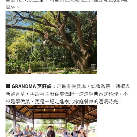
森林。
■ GRANDMA 烹飪課：
走進有機農場，認識香茅、辣椒與
新鮮香草，再跟著主廚從零做起一道道經典泰式料理。不
只是學做菜，更是一場走進泰北家庭餐桌的溫暖時光。