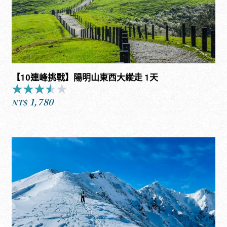
【10連峰挑戰】陽明山東西大縱走 1天
★
★
★
★
★
Rated
1,780
3.5
NT$
out
of
5