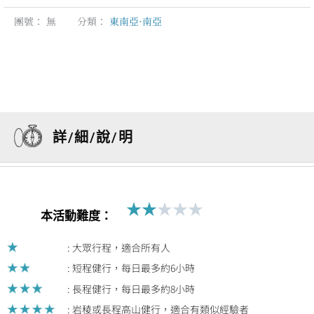
團號：
無
分類：
東南亞·南亞
詳/細/說/明
★
★
★
★
★
Rated
本活動難度：
2
out
: 大眾行程，適合所有人
of
: 短程健行，每日最多約6小時
5
: 長程健行，每日最多約8小時
: 岩稜或長程高山健行，適合有類似經驗者