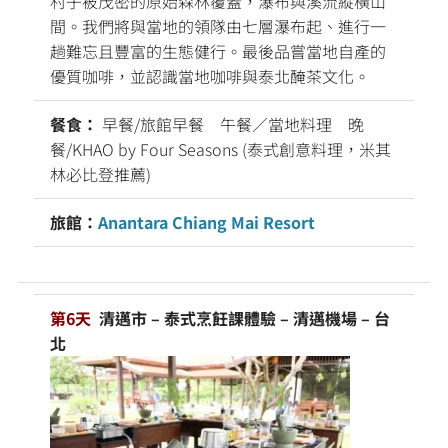
村子被茂密的原始森林覆蓋，瀑布與溪流縱橫山
間。我們將與當地的領隊由七層瀑布起、進行一
趟難忘且豐富的生態健行。最後品嘗當地自產的
優質咖啡，並認識當地咖啡與泰北醃茶文化。
餐食：
早餐/旅館早餐 午餐／當地料理 晚
餐/KHAO by Four Seasons (泰式創意料理，米其
林必比登推薦)
旅館：
Anantara Chiang Mai Resort
第6天
清邁市 – 泰式烹飪課體驗 – 清邁機場 – 台
北