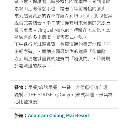
區不遠，保護著此區多樣化的闊葉林。來到位於
素帖山上的僧侶小徑，踏著百年前僧侶的腳步，
來到超現實般的森林寺廟Wat Pha Lat，將世俗與
脫俗完美結合。中午前往僅有周末營業的文創及
農夫市集 – Jing Jai Market，體驗在地文化。此
區域有許多小攤販，販售泰式小吃。
下午進行老城區導覽，參觀清邁的重要地標「三
王紀念碑」、蘭納王國最雄偉的建築「柴迪隆
寺」與清邁城重要的迎賓門「塔佩門」，聆聽屬
於老清邁的故事。
餐食：
早餐/旅館早餐 午餐／方便逛街請自理
晚餐／THE HOUSE by Ginger (泰式料理，米其林
必比登推薦)
旅館：
Anantara Chiang Mai Resort