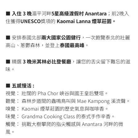
■
入住 3 晚
湄平河畔
5星高級渡假村 Anantara
；前2晚入
住獲得
UNESCO
獎項的
Kaomai Lanna 煙草莊園。
■ 安排泰國北部
兩大國家公園健行
，一次飽覽泰北的壯麗
高山、蔥鬱森林，並登上
泰國最高峰
。
■ 精選
3 晚米其林必比登餐廳
，讓您的舌尖留下難忘的滋
味。
■
五感慢活 :
視覺： 壯闊的 Pha Chor 峽谷與國王皇后雙塔。
聽覺： 森林步道間的蟲鳴鳥叫與 Mae Kampong 溪流聲。
嗅覺： Kaomai 煙草莊園的歷史氣息與咖啡香。
味覺： Grandma Cooking Class 的泰式手作辛香。
觸覺： 挑戰大樹攀爬的指尖觸感與 Anantara 河畔的微
風。