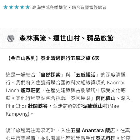
: 高海拔或冬季攀登，適合有豐富經驗者
森林溪流、遺世山村、精品旅館
【金丘山系列】泰北清邁健行五感之旅 6天
這是一場結合「
自然探索
」與「
五感慢活
」的深度清邁
行。我們將入住獲得聯合國教科文組織獎項的 Kaomai
Lanna
煙草莊園
，在歷史建築與古樹攀爬中感受文化底
蘊。其他行程亮點包含挑戰「泰國屋脊」
茵他儂山
、深入
Pha Chor
壯闊峽谷
，並走訪靜謐的
湄康蓬山村
(Mae
Kampong)。
後半旅程轉往湄濱河畔，入住
五星 Anantara 飯店
，在真
心中市集尋寶，並跟著當地廚師學習手作
泰式料理
。從森