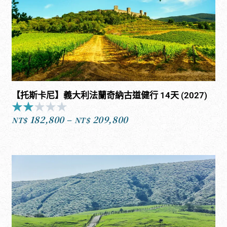
【托斯卡尼】義大利法蘭奇納古道健行 14天 (2027)
★
★
★
★
★
Rated
182,800
–
209,800
2
NT$
NT$
價
out
格
of
範
5
圍：
NT$182,800
到
NT$209,800