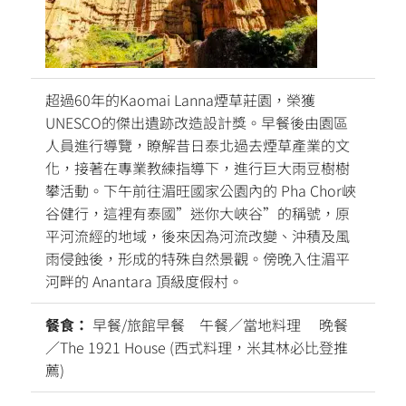
超過60年的Kaomai Lanna煙草莊園，榮獲
UNESCO的傑出遺跡改造設計獎。早餐後由園區
人員進行導覽，瞭解昔日泰北過去煙草產業的文
化，接著在專業教練指導下，進行巨大雨豆樹樹
攀活動。下午前往湄旺國家公園內的 Pha Chor峽
谷健行，這裡有泰國”迷你大峽谷”的稱號，原
平河流經的地域，後來因為河流改變、沖積及風
雨侵蝕後，形成的特殊自然景觀。傍晚入住湄平
河畔的 Anantara 頂級度假村。
餐食：
早餐/旅館早餐 午餐／當地料理 晚餐
／The 1921 House (西式料理，米其林必比登推
薦)