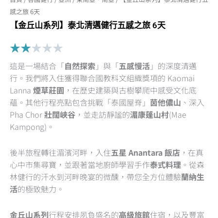
感之旅 6天
【金丘山系列】泰北清邁健行五感之旅 6天
Rated
★
★
★
★
★
2
這是一場結合「
自然探索
」與「
五感慢活
」的深度清邁
out
行。我們將入住獲得聯合國教科文組織獎項的 Kaomai
of
Lanna
煙草莊園
，在歷史建築與古樹攀爬中感受文化底
5
蘊。其他行程亮點包含挑戰「泰國屋脊」
茵他儂山
、深入
Pha Chor
壯闊峽谷
，並走訪靜謐的
湄康蓬山村
(Mae
Kampong)。
後半旅程轉往湄濱河畔，入住
五星 Anantara 飯店
，在真
心中市集尋寶，並跟著當地廚師學習手作
泰式料理
。從森
林健行的汗水到河畔晚宴的微醺，帶您全方位體驗
蘭納生
活
的極致魅力。
金丘山系列
行程安排夙負盛名的
高級旅館
住宿，以及豐富