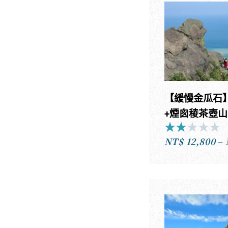
【緩慢金瓜石
+煙囪稜茶壺山
★
★
★
★
★
R
NT$
12,800
–
2
o
o
5