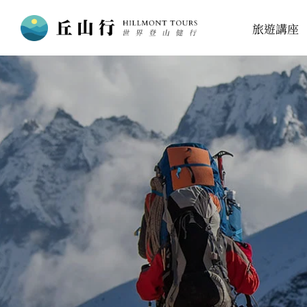
跳
旅遊講座
至
主
要
內
容