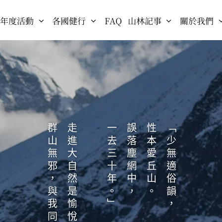
年度活動
各國健行
FAQ
山林記事
關於我們
群山無邪，與我同在。
走進大自然是愉悅的。
一去三十年。」
誤落塵網中，
性本愛丘山。
「少無適俗韻，