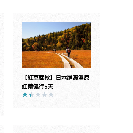
【紅草錦秋】日本尾瀨濕原
紅葉健行5天
★
★
★
★
★
Rated
1.5
out
of
5