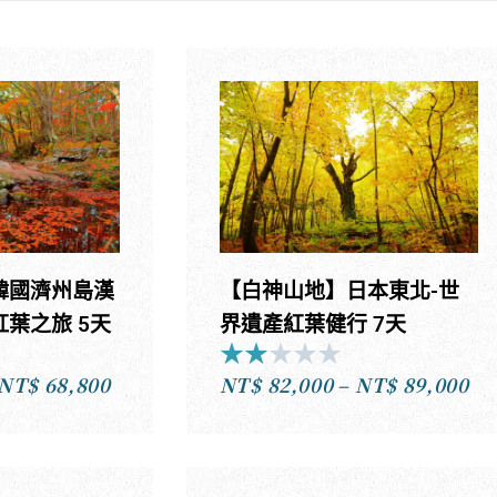
【白神山地】日本東北-世
韓國濟州島漢
界遺產紅葉健行 7天
紅葉之旅 5天
★
★
★
★
★
Rated
ated
NT$
82,000
–
NT$
89,000
NT$
68,800
2
價
價
out
ut
格
格
of
f
範
範
5