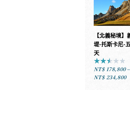
【北義秘境】
堤-托斯卡尼-五
天
★
★
★
★
★
R
NT$
178,800
2
NT$
234,800
o
o
5
N
N