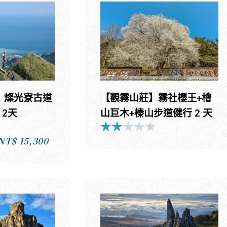
圍
圍：
NT
NT$52,800
到
到
NT
NT$68,800
】燦光寮古道
【觀霧山莊】霧社櫻王+檜
 2天
山巨木+榛山步道健行 2 天
★
★
★
★
★
ated
Rated
NT$
15,300
2
價
ut
out
格
f
of
範
5
圍：
NT$12,800
到