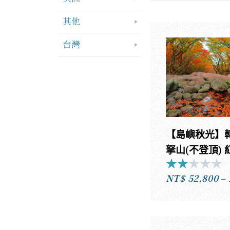
其他
台灣
【島嶼秋光】
拏山(不登頂) 
★
★
★
★
★
R
NT$
52,800
–
2
o
o
5