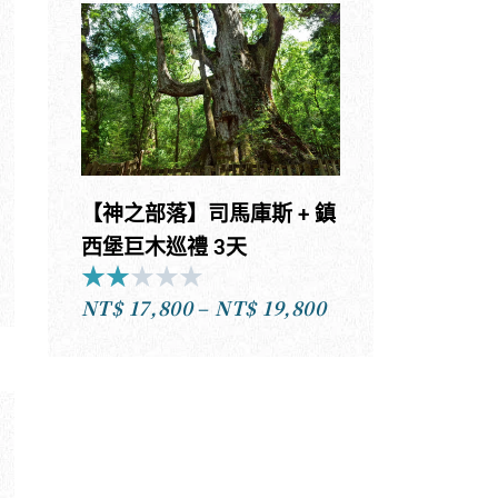
：
$82,000
$89,000
【神之部落】司馬庫斯 + 鎮
西堡巨木巡禮 3天
★
★
★
★
★
Rated
NT$
17,800
–
NT$
19,800
2
價
out
格
of
範
5
圍：
NT$17,800
到