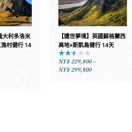
NT$15,300
義大利多洛米
【遺世夢境】英國蘇格蘭西
漁村健行 14
高地+斯凱島健行 14天
★
★
★
★
★
Rated
NT$
229,800
–
2.5
ated
價
NT$
299,800
–
out
.5
格
價
of
ut
範
格
5
f
圍：
範
NT$229,800
圍：
到
T$178,800
NT$299,800
到
T$234,800