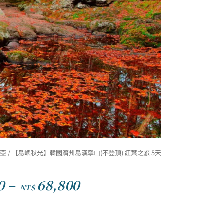
亞
/ 【島嶼秋光】韓國濟州島漢拏山(不登頂) 紅葉之旅 5天
0
–
68,800
NT$
價
格