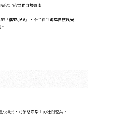
組織認定的
世界自然遺產
。
名的「
偶來小徑
」，不僅看到
海岸自然風光
、
程。
絕妙海景，或領略漢拏山的壯闊遼美。