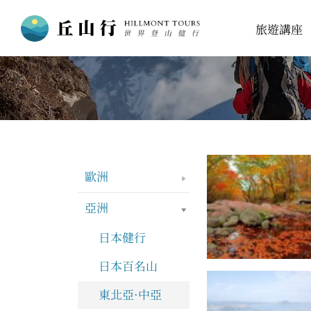
跳
旅遊講座
至
主
要
內
容
歐洲
亞洲
日本健行
日本百名山
東北亞·中亞