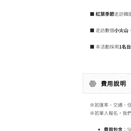
■
紅葉季節
走訪韓
■ 走訪數個
小火山
■ 本活動採用
1名
費用說明
※若匯率、交通、
※若單人報名，我
費用包含
：5