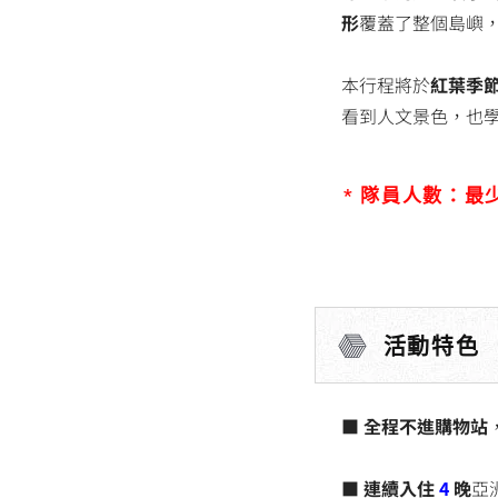
形
覆蓋了整個島嶼
本行程將於
紅葉季
看到人文景色，也
* 隊員人數：最少
活動特色
■
全程不進購物站
■
連續入住
4
晚
亞