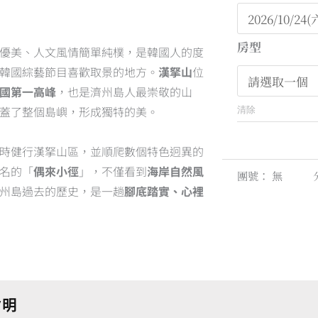
ed
房型
優美、人文風情簡單純樸，是韓國人的度
韓國綜藝節目喜歡取景的地方。
漢拏山
位
國第一高峰
，也是濟州島人最崇敬的山
蓋了整個島嶼，形成獨特的美。
清除
時健行漢拏山區，並順爬數個特色迥異的
名的「
偶來小徑
」，不僅看到
海岸自然風
團號：
無
州島過去的歷史，是一趟
腳底踏實、心裡
/明