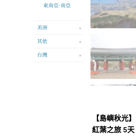
東南亞·南亞
美洲
其他
台灣
【島嶼秋光】
紅葉之旅 5天