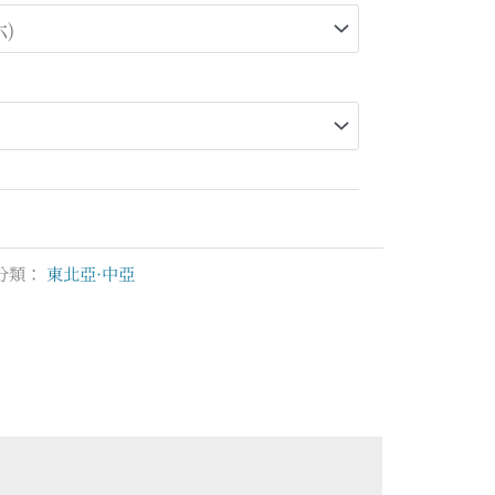
範
圍：
NT$52,800
到
NT$68,800
分類：
東北亞·中亞