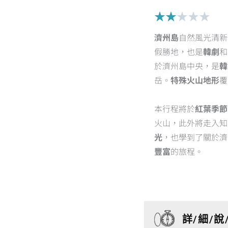
Rat
★
★
★
★
★
2
濟州島
自然風光清新
out
假勝地，也是
韓劇
和
of
於濟州島中央，是
韓
5
岳。
特殊火山地形
覆
本行程將於
紅葉季節
火山，此外將走入知
光
，也學到了關於濟
豐富
的旅程。
詳/細/說