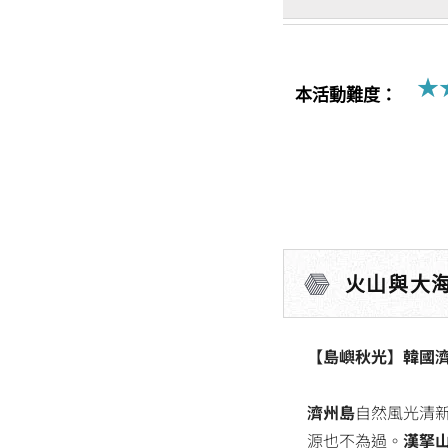
★
本活動難度：
火山與大
【島嶼秋光】韓國濟州
濟州島
自然風光清
源也不為過。
漢拏