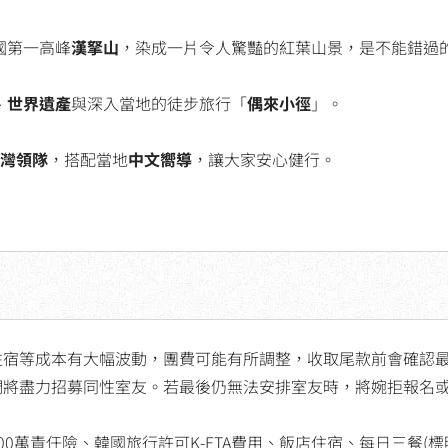
國第一高峰
漢拏山
，染成一片令人驚豔的紅葉山景，是不能錯過
、
世界遺產
與深入當地的徒步旅行「
偶來小徑
」。
台灣領隊
，搭配當地
中文嚮導
，讓大家安心健行。
住宿等成本有大幅波動，團費可能有所調整，收取尾款前會確認
們將盡力招募同性室友。若最後仍無法安排室友時，將婉拒報名
00萬責任險、韓國旅行許可K-ETA費用、飯店住宿、每日三餐