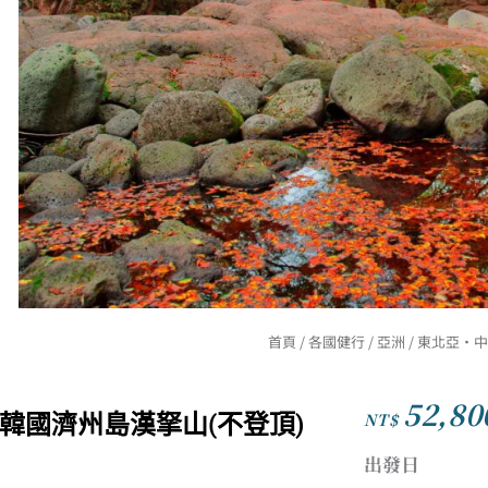
首頁
/
各國健行
/
亞洲
/
東北亞·中
52,80
NT$
韓國濟州島漢拏山(不登頂)
出發日