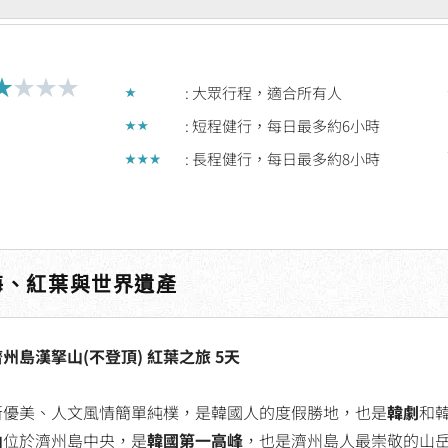
★
★
★
★
Rated
: 大眾行程，適合所有人
2
: 短程健行，每日最多約6小時
out
: 長程健行，每日最多約8小時
of
5
海、紅葉與世界遺產
島漢拏山(不登頂) 紅葉之旅 5天
新優美、人文風情簡單純樸，是韓國人的度假勝地，也是
韓劇
和
山
位於濟州島中央，是
韓國第一高峰
，也是濟州島人最崇敬的山岳