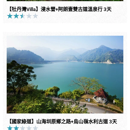
【牡丹灣Villa】浸水營+阿朗壹雙古道溫泉行 3天
★
★
★
★
★
Rated
2.5
out
of
5
【國家綠道】山海圳原鄉之路+烏山嶺水利古道 3天
★
★
★
★
★
Rated