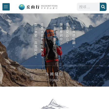
跳
搜
至
尋
主
要
群山無邪，與我同在。
走進大自然是愉悅的。
一去三十年。」
誤落塵網中，
性本愛丘山。
「少無適俗韻，
內
容
各國健行
- TOURS -