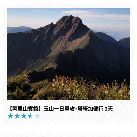
格
of
範
5
圍：
NT$32,800
到
NT$38,800
【阿里山賓館】玉山一日單攻+塔塔加健行 3天
★
★
★
★
★
Rated
3.5
out