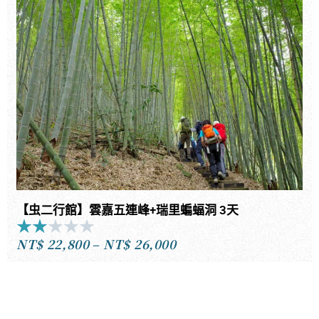
of
5
【虫二行館】雲嘉五連峰+瑞里蝙蝠洞 3天
★
★
★
★
★
Rated
NT$
22,800
–
NT$
26,000
2
價
out
格
of
範
5
圍：