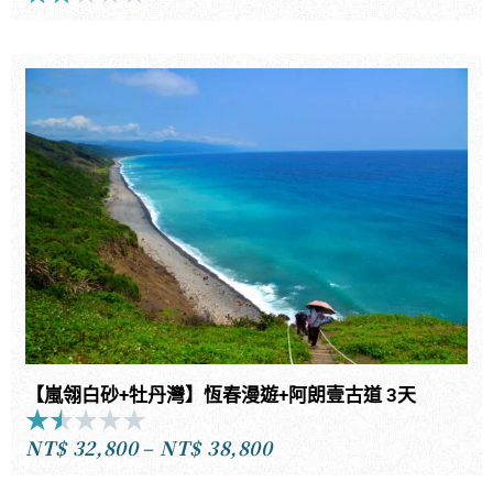
2
out
of
5
【嵐翎白砂+牡丹灣】恆春漫遊+阿朗壹古道 3天
★
★
★
★
★
Rated
NT$
32,800
–
NT$
38,800
1.5
價
out