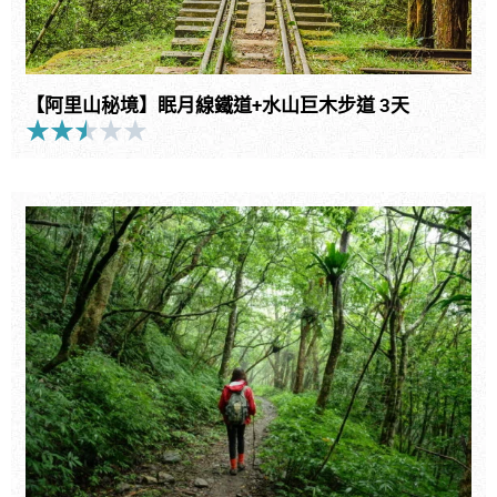
【阿里山秘境】眠月線鐵道+水山巨木步道 3天
★
★
★
★
★
Rated
2.5
out
of
5