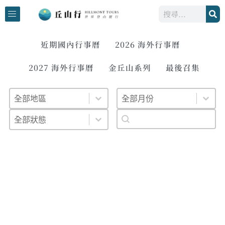
跳
搜
至
尋
主
要
近期國內行事曆
2026 海外行事曆
內
2027 海外行事曆
金丘山系列
最後召集
容
地區
月份
報名狀況
搜尋