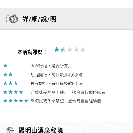
詳/細/說/明
★
★
★
★
★
Rated
本活動難度：
1.5
out
: 大眾行程，適合所有人
of
: 短程健行，每日最多約6小時
5
: 長程健行，每日最多約8小時
: 岩稜或長程高山健行，適合有類似經驗者
: 高海拔或冬季攀登，適合有豐富經驗者
陽明山湧泉秘境