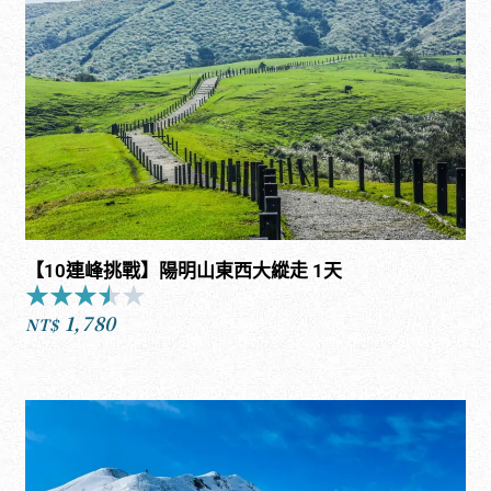
到
NT$209,800
【10連峰挑戰】陽明山東西大縱走 1天
★
★
★
★
★
Rated
1,780
3.5
NT$
out
of
5