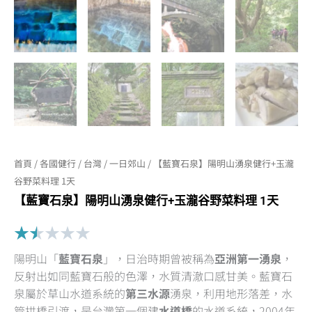
首頁
/
各國健行
/
台灣
/
一日郊山
/ 【藍寶石泉】陽明山湧泉健行+玉瀧
谷野菜料理 1天
【藍寶石泉】陽明山湧泉健行+玉瀧谷野菜料理 1天
Rated
★
★
★
★
★
1.5
陽明山「
藍寶石泉
」，日治時期曾被稱為
亞洲第一湧泉
，
out
反射出如同藍寶石般的色澤，水質清澈口感甘美。藍寶石
of
泉屬於草山水道系統的
第三水源
湧泉，利用地形落差，水
5
管拱橋引渡，是台灣第一個建
水道橋
的水道系統，2004年