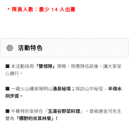
* 隊員人數：最少 14 人出團
活動特色
■ 本活動採用
「雙領隊」
策略，照應隊伍前後，讓大家安
心健行。
■ 一窺火山礦泉陽明山
湧泉秘境；
探訪山中秘徑 –
半嶺水
圳步道。
■ 午餐特別安排在「
玉瀧谷野菜料理
」，曾被謝金河先生
譽為
「鄕野的米其林餐」!