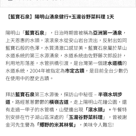
【藍寶石泉】陽明山湧泉健行+玉瀧谷野菜料理 1天
陽明山「
藍寶石泉
」，日治時期曾被稱為
亞洲第一湧泉
，
上天恩惠的水頭，滾滾泉水從安山岩台流出，反射出如同
藍寶石般的色澤，水質清澈口感甘美。藍寶石泉屬於草山
水道系統的第三水源湧泉，水道系統由佐野藤次郎設計，
利用地形落差，水管拱橋引渡，是台灣第一個建
水道橋
的
水道系統，2004年被指定為
市定古蹟
，是目前全台少數仍
在使用中的歷史古蹟。
拜訪
藍寶石泉
第三水源後，探訪山中秘徑 –
半嶺水圳步
道
，路經蔥蔥鬱鬱的
橫嶺古道
，走上陽明山花鐘公園，還
有走過一甲子的水管橋，山壁邊出現
「滾水頭」。
午餐特
別安排在竹子湖山區深處的「
玉瀧谷野菜料理
」，曾被謝
金河先生譽為
「鄕野的米其林餐」
，美味令人難忘!