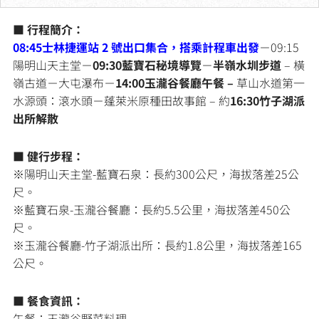
■
行程簡介：
08:45士林捷運站 2 號出口集合，搭乘計程車出發
－09:15
陽明山天主堂－
09:30藍寶石秘境導覽
－
半嶺水圳步道
– 橫
嶺古道－大屯瀑布－
14:00玉瀧谷餐廳午餐 –
草山水道第一
水源頭：滾水頭－蓬萊米原種田故事館 – 約
16:30竹子湖派
出所解散
■ 健行步程：
※陽明山天主堂-藍寶石泉：長約300公尺，海拔落差25公
尺。
※藍寶石泉-玉瀧谷餐廳：長約5.5公里，海拔落差450公
尺。
※玉瀧谷餐廳-竹子湖派出所：長約1.8公里，海拔落差165
公尺。
■
餐食資訊：
午餐：玉瀧谷野菜料理