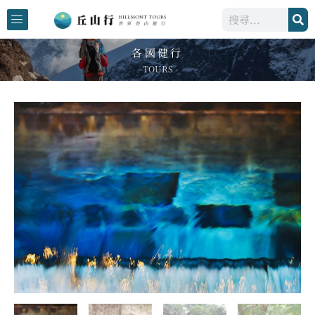
跳
搜
至
尋
主
各國健行
要
- TOURS -
內
容