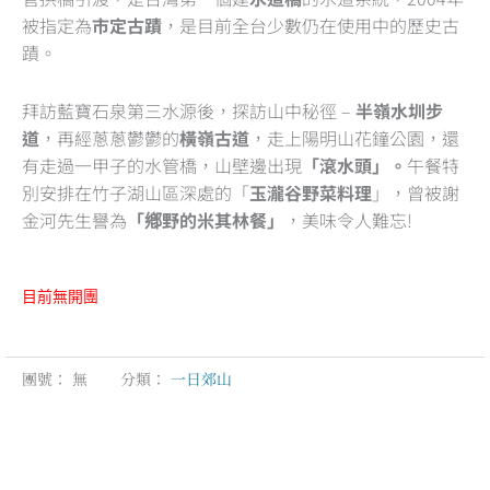
被指定為
市定古蹟
，是目前全台少數仍在使用中的歷史古
蹟。
拜訪藍寶石泉第三水源後，探訪山中秘徑 –
半嶺水圳步
道
，再經蔥蔥鬱鬱的
橫嶺古道
，走上陽明山花鐘公園，還
有走過一甲子的水管橋，山壁邊出現
「滾水頭」。
午餐特
別安排在竹子湖山區深處的「
玉瀧谷野菜料理
」，曾被謝
金河先生譽為
「鄕野的米其林餐」
，美味令人難忘!
目前無開團
團號：
無
分類：
一日郊山