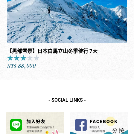
【黑部雪景】日本白馬立山冬季健行 7天
★
★
★
★
★
Rated
88,000
3
NT$
out
of
5
- SOCIAL LINKS -