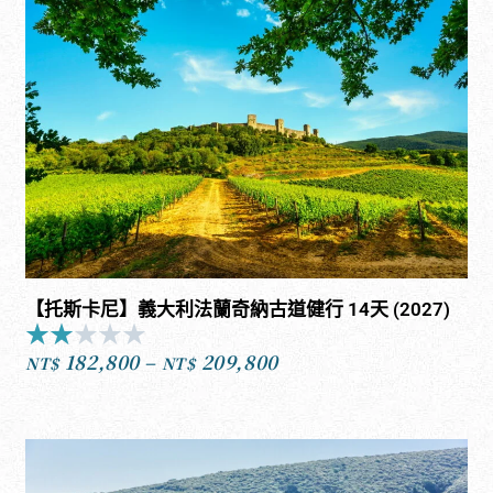
【托斯卡尼】義大利法蘭奇納古道健行 14天 (2027)
★
★
★
★
★
Rated
182,800
–
209,800
2
NT$
NT$
價
out
格
of
範
5
圍：
NT$182,800