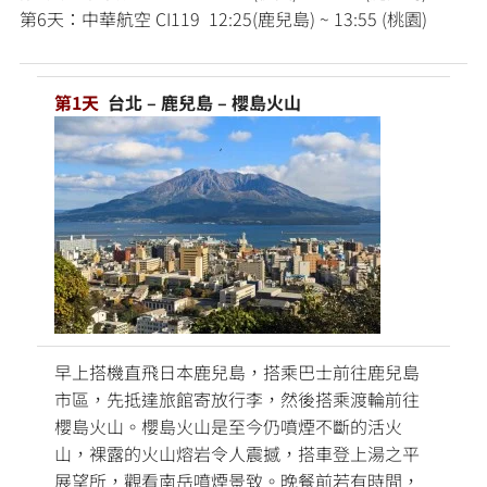
第6天：中華航空 CI119 12:25(鹿兒島) ~ 13:55 (桃園)
第1天
台北 – 鹿兒島 – 櫻島火山
早上搭機直飛日本鹿兒島，搭乘巴士前往鹿兒島
市區，先抵達旅館寄放行李，然後搭乘渡輪前往
櫻島火山。櫻島火山是至今仍噴煙不斷的活火
山，裸露的火山熔岩令人震撼，搭車登上湯之平
展望所，觀看南岳噴煙景致。晚餐前若有時間，