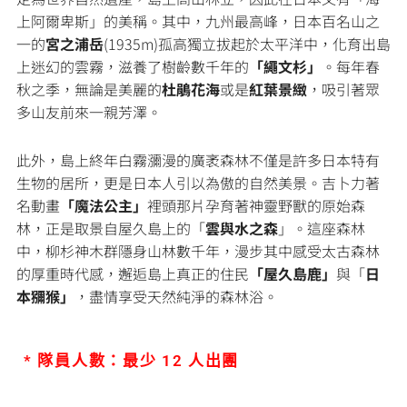
上阿爾卑斯」的美稱。其中，九州最高峰，日本百名山之
一的
宮之浦岳
(1935m)孤高獨立拔起於太平洋中，化育出島
上迷幻的雲霧，滋養了樹齡數千年的
「繩文杉」
。每年春
秋之季，無論是美麗的
杜鵑花海
或是
紅葉景緻
，吸引著眾
多山友前來一親芳澤。
此外，島上終年白霧瀰漫的廣袤森林不僅是許多日本特有
生物的居所，更是日本人引以為傲的自然美景。吉卜力著
名動畫
「
魔法公主」
裡頭那片孕育著神靈野獸的原始森
林，正是取景自屋久島上的「
雲與水之森
」。這座森林
中，柳杉神木群隱身山林數千年，漫步其中感受太古森林
的厚重時代感，邂逅島上真正的住民
「屋久島鹿」
與「
日
本獼猴」
，盡情享受天然純淨的森林浴。
* 隊員人數：最少 12 人出團