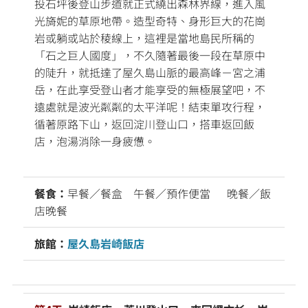
投石坪後登山步道就正式繞出森林界線，進入風
光旖妮的草原地帶。造型奇特、身形巨大的花崗
岩或躺或站於稜線上，這裡是當地島民所稱的
「石之巨人國度」，不久隨著最後一段在草原中
的陡升，就抵達了屋久島山脈的最高峰－宮之浦
岳，在此享受登山者才能享受的無極展望吧，不
遠處就是波光粼粼的太平洋呢！結束單攻行程，
循著原路下山，返回淀川登山口，搭車返回飯
店，泡湯消除一身疲憊。
餐食：
早餐／餐盒 午餐／預作便當 晚餐／飯
店晚餐
旅館：
屋久島岩崎飯店