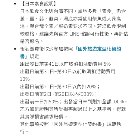
【日本素食說明】
日本飲食文化與台灣不同，當地多數「素食」仍含
蔥、薑、蒜、韭菜，湯底亦常使用柴魚或大骨高
湯，與台灣全素／蛋奶素要求不同。若您飲食限制
較嚴格，建議先與官方 LINE 確認可行性後，再評估
是否報名。
報名繳費後取消參加按照
「國外旅遊定型化契約
書」
規定:
距出發日前第41日以前取消扣活動費用 5%；
出發日前第31日~第40日以前取消扣活動費用
10%；
出發日前第21日~第30日以內扣20%；
出發日前第2日~第20日以內扣30%；
出發前一日扣50%；出發當日未到則扣全額100%。
乙方如能證明其所受損害超過以上之基準者，得就
其實際損害請求賠償。
其他事項按照「國外旅遊定型化契約書」規範執
行。