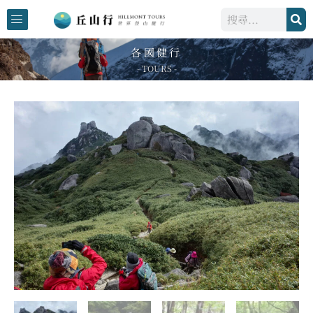
跳
搜
至
尋
主
各國健行
要
- TOURS -
內
容