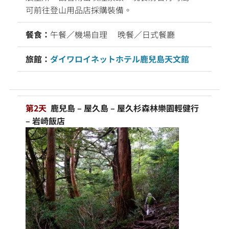
可前往登山用品店採購裝備。
餐食：
午餐／機場自理 晚餐／日式餐廳
旅館：
ダイワロイネットホテル鹿兒島天文館
第2天
鹿兒島 – 屋久島 – 屋久杉森林樂園輕健行
– 岩崎飯店