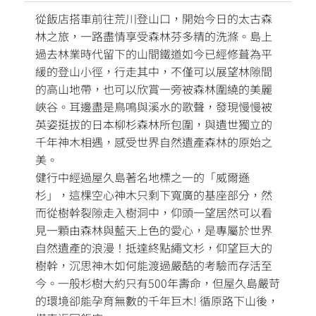
從飯店搭車前往荒川登山口，開始今日的太古森
林之旅，一路盡情享受森林芬多精的洗滌。島上
過去林業時代留下的山間鐵道如今已經修葺為平
緩的登山小徑，行走其中，不僅可以展望林隙間
的高山地帶，也可以欣賞一旁被森林圍繞的美麗
峽谷。耳邊盡是鳥鳴與溪水的歌聲，發現慢慢被
英姿挺拔的日本柳杉森林所包圍，與遺世獨立的
千年神木相遇，感受世界自然遺產森林的原始之
美。
健行中經過屋久島著名地標之一的「威爾遜
杉」，這棵空心神木只剩下寬廣的基座部分，然
而從樹幹裂隙走入樹洞中，仰頭一望居然可以看
見一顆由森林與藍天上色的愛心，是專屬於世界
自然遺產的浪漫！抵達終點繩文杉，仰望巨大的
樹幹，沉思神木如何能渡過嚴酷的考驗而存活至
今。一般杉樹大約只有500年壽命，但屋久島嚴苛
的環境卻能孕育無數的千年巨木! 循原路下山後，