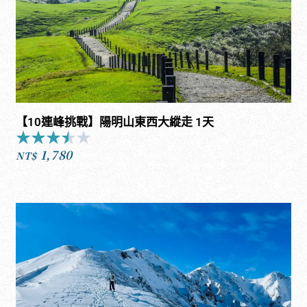
【10連峰挑戰】陽明山東西大縱走 1天
★
★
★
★
★
Rated
1,780
3.5
NT$
out
of
5