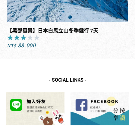
【黑部雪景】日本白馬立山冬季健行 7天
★
★
★
★
★
Rated
88,000
3
NT$
out
of
5
- SOCIAL LINKS -