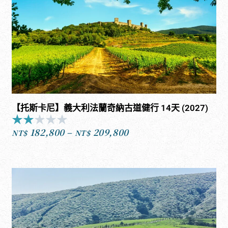
【托斯卡尼】義大利法蘭奇納古道健行 14天 (2027)
★
★
★
★
★
Rated
182,800
–
209,800
2
NT$
NT$
價
out
格
of
範
5
圍：
NT$182,800
到
NT$209,800