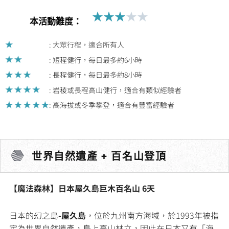
★
★
★
★
★
Rated
本活動難度：
3
out
: 大眾行程，適合所有人
of
: 短程健行，每日最多約6小時
5
: 長程健行，每日最多約8小時
: 岩稜或長程高山健行，適合有類似經驗者
: 高海拔或冬季攀登，適合有豐富經驗者
世界自然遺產 + 百名山登頂
【魔法森林】日本屋久島巨木百名山 6天
日本的幻之島
-屋久島
，位於九州南方海域，於1993年被指
定為世界自然遺產，島上高山林立，因此在日本又有「海