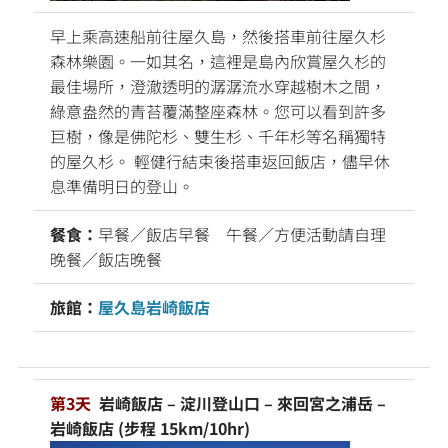
早上乘高速船前往屋久島，然後搭車前往屋久杉
森林樂園。一如其名，這裡是島內欣賞屋久杉的
最佳場所，澄澈透明的潺潺流水穿越樹木之間，
綠意盎然的青苔覆滿整座森林。您可以看到許多
巨樹，像是佛陀杉、雙生杉、千年杉等名稱獨特
的屋久杉。 輕健行結束後搭車返回飯店，儘早休
息準備明日的登山。
餐食：
早餐／飯店早餐 午餐／方便活動請自理
晚餐／飯店晚餐
旅館：
屋久島岩崎飯店
第3天
岩崎飯店 – 淀川登山口 – 來回宮之浦岳 –
岩崎飯店
(
步程 15km/10hr)