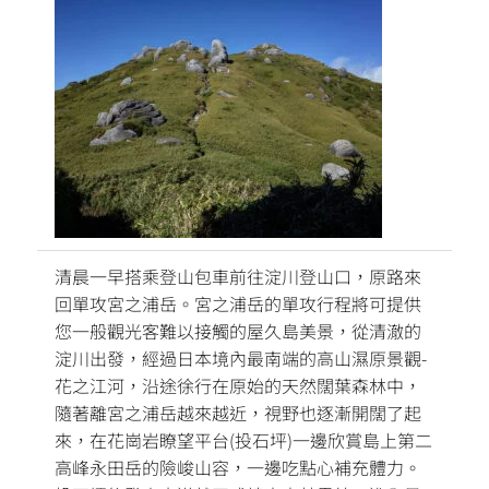
清晨一早搭乘登山包車前往淀川登山口，原路來
回單攻宮之浦岳。宮之浦岳的單攻行程將可提供
您一般觀光客難以接觸的屋久島美景，從清澈的
淀川出發，經過日本境內最南端的高山濕原景觀-
花之江河，沿途徐行在原始的天然闊葉森林中，
隨著離宮之浦岳越來越近，視野也逐漸開闊了起
來，在花崗岩瞭望平台(投石坪)一邊欣賞島上第二
高峰永田岳的險峻山容，一邊吃點心補充體力。