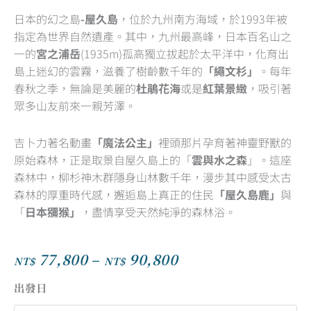
3
日本的幻之島
-屋久島
，位於九州南方海域，於1993年被
out
指定為世界自然遺產。其中，九州最高峰，日本百名山之
of
一的
宮之浦岳
(1935m)孤高獨立拔起於太平洋中，化育出
5
島上迷幻的雲霧，滋養了樹齡數千年的
「繩文杉」
。每年
春秋之季，無論是美麗的
杜鵑花海
或是
紅葉景緻
，吸引著
眾多山友前來一親芳澤。
吉卜力著名動畫
「
魔法公主」
裡頭那片孕育著神靈野獸的
原始森林，正是取景自屋久島上的「
雲與水之森
」。這座
森林中，柳杉神木群隱身山林數千年，漫步其中感受太古
森林的厚重時代感，邂逅島上真正的住民
「屋久島鹿」
與
「
日本獼猴」
，盡情享受天然純淨的森林浴。
77,800
–
90,800
NT$
NT$
價
格
出發日
範