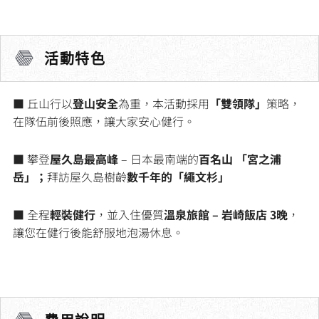
活動特色
■ 丘山行以
登山安全
為重，本活動採用
「雙領隊」
策略，
在隊伍前後照應，讓大家安心健行。
■ 攀登
屋久島最高峰
– 日本最南端的
百名山
「宮之浦
岳」；
拜訪屋久島樹齡
數千年的「繩文杉」
■ 全程
輕裝健行
，並入住優質
溫泉旅館 – 岩崎飯店 3晚
，
讓您在健行後能舒服地泡湯休息。