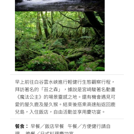
早上前往白谷雲水峽進行輕健行生態觀察行程，
拜訪著名的「苔之森」，據說是宮崎駿著名動畫
《魔法公主》的場景靈感之地。還有機會遇見可
愛的屋久鹿及屋久猴。結束後搭乘高速船返回鹿
兒島，入住飯店，自由活動並享用慶功宴。
餐食：
早餐／飯店早餐 午餐／方便健行請自
理 晚餐／日式料理慶功宴