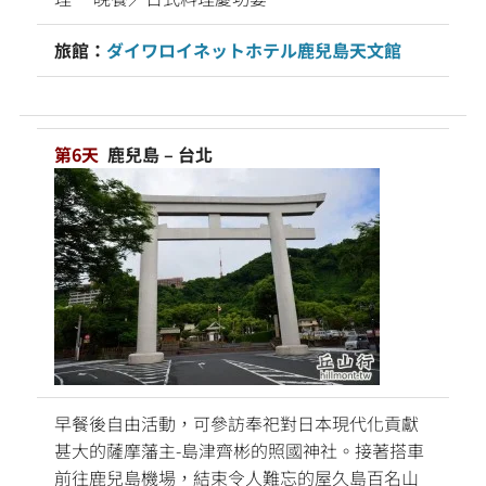
旅館：
ダイワロイネットホテル鹿兒島天文館
第6天
鹿兒島 – 台北
早餐後自由活動，可參訪奉祀對日本現代化貢獻
甚大的薩摩藩主-島津齊彬的照國神社。接著搭車
前往鹿兒島機場，結束令人難忘的屋久島百名山