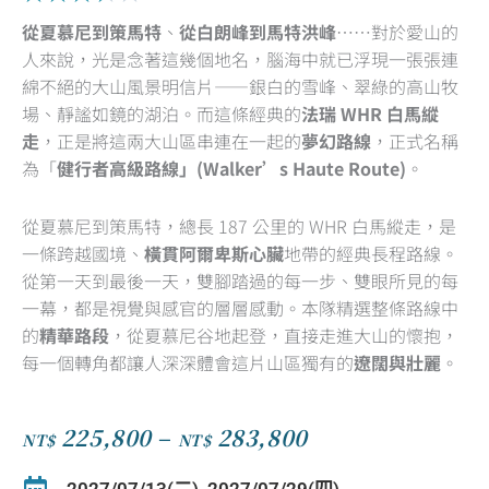
3.5
從夏慕尼到策馬特
、
從白朗峰到馬特洪峰
……對於愛山的
out
人來說，光是念著這幾個地名，腦海中就已浮現一張張連
of
綿不絕的大山風景明信片——銀白的雪峰、翠綠的高山牧
5
場、靜謐如鏡的湖泊。而這條經典的
法瑞 WHR 白馬縱
走
，正是將這兩大山區串連在一起的
夢幻路線
，正式名稱
為「
健行者高級路線」(Walker’s Haute Route)
。
從夏慕尼到策馬特，總長 187 公里的 WHR 白馬縱走，是
一條跨越國境、
橫貫阿爾卑斯心臟
地帶的經典長程路線。
從第一天到最後一天，雙腳踏過的每一步、雙眼所見的每
一幕，都是視覺與感官的層層感動。本隊精選整條路線中
的
精華路段
，從夏慕尼谷地起登，直接走進大山的懷抱，
每一個轉角都讓人深深體會這片山區獨有的
遼闊與壯麗
。
225,800
–
283,800
NT$
NT$
價
格