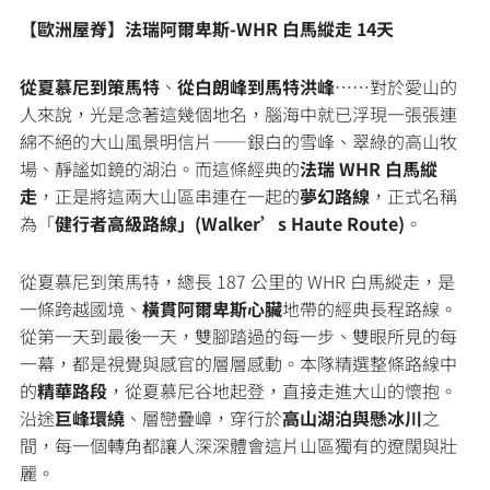
【歐洲屋脊】法瑞阿爾卑斯-WHR 白馬縱走 14天
從夏慕尼到策馬特
、
從白朗峰到馬特洪峰
……對於愛山的
人來說，光是念著這幾個地名，腦海中就已浮現一張張連
綿不絕的大山風景明信片——銀白的雪峰、翠綠的高山牧
場、靜謐如鏡的湖泊。而這條經典的
法瑞 WHR 白馬縱
走
，正是將這兩大山區串連在一起的
夢幻路線
，正式名稱
為「
健行者高級路線」(Walker’s Haute Route)
。
從夏慕尼到策馬特，總長 187 公里的 WHR 白馬縱走，是
一條跨越國境、
橫貫阿爾卑斯心臟
地帶的經典長程路線。
從第一天到最後一天，雙腳踏過的每一步、雙眼所見的每
一幕，都是視覺與感官的層層感動。本隊精選整條路線中
的
精華路段
，從夏慕尼谷地起登，直接走進大山的懷抱。
沿途
巨峰環繞
、層巒疊嶂，穿行於
高山湖泊與懸冰川
之
間，每一個轉角都讓人深深體會這片山區獨有的遼闊與壯
麗。