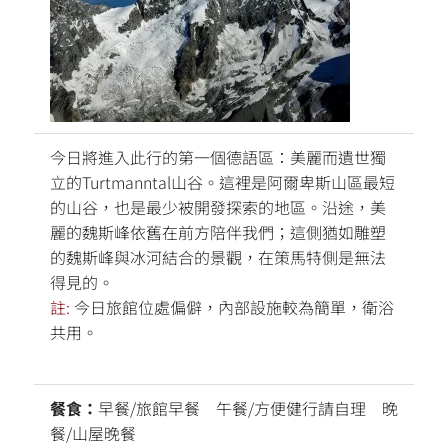
今日將進入此行的第一個德語區：美麗而遺世獨
立的Turtmanntal山谷。這裡是阿爾卑斯山區最短
的山谷，也是最少被開發探索的地區。沿途，美
麗的魏斯峰依舊在前方陪伴我們；這側猶如雕塑
的魏斯峰與冰河結合的景觀，在策馬特側是無法
得見的。
註:
今日旅館位處偏僻，內部設施較為簡單，衛浴
共用。
餐食：
早餐/旅館早餐 午餐/方便健行請自理 晚
餐/山屋晚餐