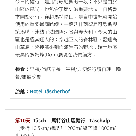
今日的健行，是此行最經典的一段；不只是由於
山區的風光，也包含了歷史的重要地位：自格魯
本開始步行，穿越馬特隘口，是自中世紀就開始
使用的重要通商路線，一路延伸到聖尼可勞斯與
策馬特，連結了法國隆河谷與義大利。今天的山
區也是極其迷人的：穿越巨大的森林區、翻過高
山草原，緊接著來到佈滿岩石的野地；瑞士地區
最高的多姆峰(Dom)展現在我們前方。
餐食：
早餐/旅館早餐 午餐/方便健行請自理 晚
餐/旅館晚餐
旅館：
Hotel Täscherhof
第10天
Täsch – 馬特谷山區健行 –Täschalp
（步行 10.5km/ 總爬升1200m/ 總下降 1000m/
步程8hr）