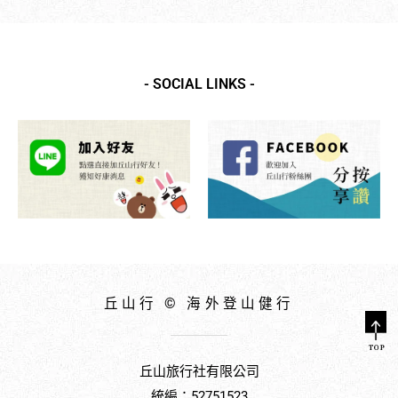
out
of
5
- SOCIAL LINKS -
丘山行 © 海外登山健行
丘山旅行社有限公司
統編：52751523