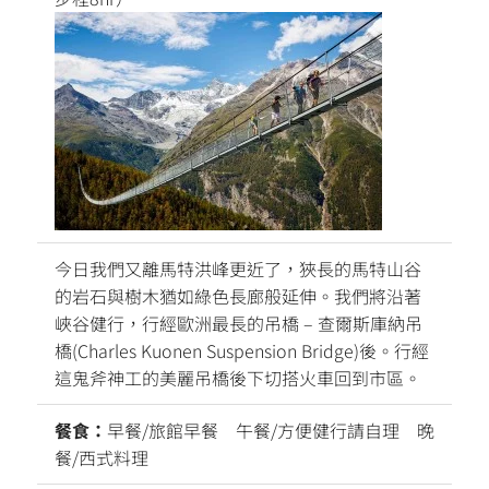
今日我們又離馬特洪峰更近了，狹長的馬特山谷
的岩石與樹木猶如綠色長廊般延伸。我們將沿著
峽谷健行，行經歐洲最長的吊橋 – 查爾斯庫納吊
橋(Charles Kuonen Suspension Bridge)後。行經
這鬼斧神工的美麗吊橋後下切搭火車回到市區。
餐食：
早餐/旅館早餐 午餐/方便健行請自理 晚
餐/西式料理