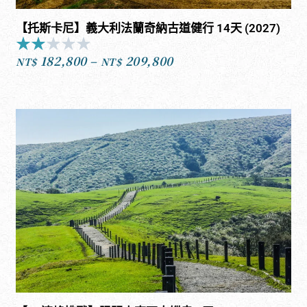
【托斯卡尼】義大利法蘭奇納古道健行 14天 (2027)
★
★
★
★
★
Rated
182,800
–
209,800
2
NT$
NT$
價
out
格
of
範
5
圍：
NT$182,800
到
NT$209,800