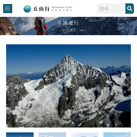
跳
搜
至
尋
主
各國健行
要
- TOURS -
內
容