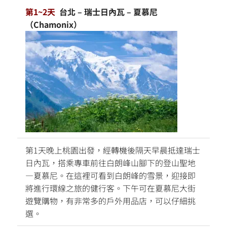
第1~2天
台北 – 瑞士日內瓦 – 夏慕尼
（Chamonix）
第1天晚上桃園出發，經轉機後隔天早晨抵達瑞士
日內瓦，搭乘專車前往白朗峰山腳下的登山聖地
—夏慕尼。在這裡可看到白朗峰的雪景，迎接即
將進行環線之旅的健行客。下午可在夏慕尼大街
遊覽購物，有非常多的戶外用品店，可以仔細挑
選。