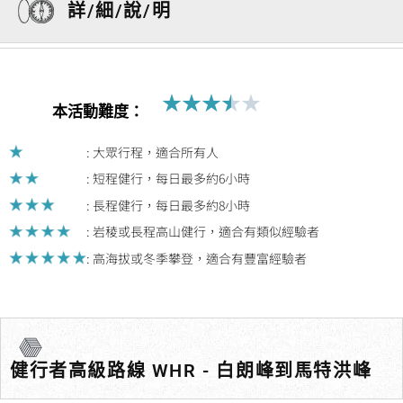
詳/細/說/明
★
★
★
★
★
Rated
本活動難度：
3.5
out
: 大眾行程，適合所有人
of
: 短程健行，每日最多約6小時
5
: 長程健行，每日最多約8小時
: 岩稜或長程高山健行，適合有類似經驗者
: 高海拔或冬季攀登，適合有豐富經驗者
健行者高級路線 WHR - 白朗峰到馬特洪峰