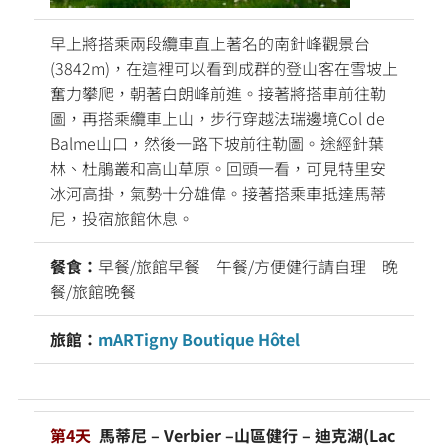
早上將搭乘兩段纜車直上著名的南針峰觀景台
(3842m)，在這裡可以看到成群的登山客在雪坡上
奮力攀爬，朝著白朗峰前進。接著將搭車前往勒
圖，再搭乘纜車上山，步行穿越法瑞邊境Col de
Balme山口，然後一路下坡前往勒圖。途經針葉
林、杜鵑叢和高山草原。回頭一看，可見特里安
冰河高掛，氣勢十分雄偉。接著搭乘車抵達馬蒂
尼，投宿旅館休息。
餐食：
早餐/旅館早餐 午餐/方便健行請自理 晚
餐/旅館晚餐
旅館：
mARTigny Boutique Hôtel
第4天
馬蒂尼 – Verbier –山區健行 – 迪克湖(Lac