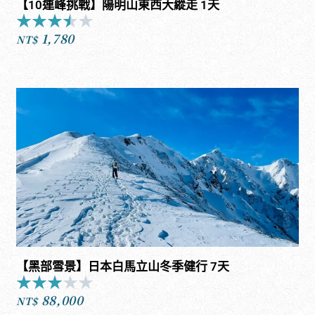
【10連峰挑戰】陽明山東西大縱走 1天
★
★
★
★
★
Rated
1,780
3.5
NT$
out
of
5
【黑部雪景】日本白馬立山冬季健行 7天
★
★
★
★
★
Rated
88,000
3
NT$