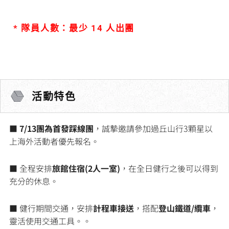
* 隊員人數：最少 14 人出團
活動特色
■
7/13團為首發踩線團
，誠摯邀請參加過丘山行3顆星以
上海外活動者優先報名。
■ 全程安排
旅館住宿(2人一室)
，在全日健行之後可以得到
充分的休息。
■ 健行期間交通，安排
計程車接送
，搭配
登山鐵道/纜車
，
靈活使用交通工具。。