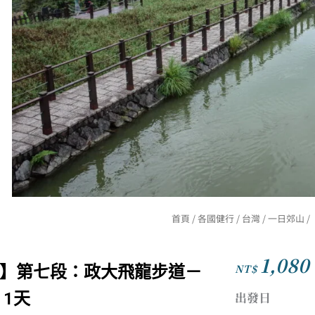
首頁
/
各國健行
/
台灣
/
一日郊山
/
1,080
NT$
】第七段：政大飛龍步道－
出發日
 1天
【台