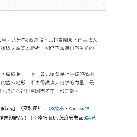
公里，共分為8個路段。北起自關渡，南至政大
，雖與人煙甚為相近，卻仍不減與自然生態的
上，微微喘吁，不一會兒便會接上平緩的樟樹
石的壺穴地形，不由得讚嘆大自然的力量。最
穆，您的心裡是否因而多了一份沉靜。
筆記
」（安裝連結：
版本
、
版
app
iOS
Android
證書與贈品！（任務怎麼玩
怎麼安裝
請見
/
app