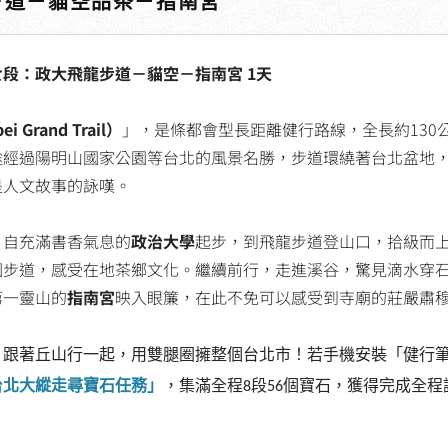
步道－貓空品茶－指南宮
段：政大飛龍步道－貓空－指南宮 1天
 Grand Trail）
」，是條都會型長距離健行路線，全長約130
途經過陽明山國家公園等台北的風景名勝，步道環繞著台北盆地
是人文故事的詠嘆。
，自充滿書香氣息的
政治大學
起步，到飛龍步道登山口，拾級而
園步道，感受在地茶鄉文化。繼續前行，走進溪谷，驚見滴水穿
第一靈山的
指南宮
映入眼簾，在此不免可以感受到寺廟的莊嚴肅
，跟著丘山行一起，用雙腿圈擁整個台北市！若手機安裝「健行
台北大縱走尋寶石任務」
，集滿全程
段
個寶石，獲得完成全程
8
56