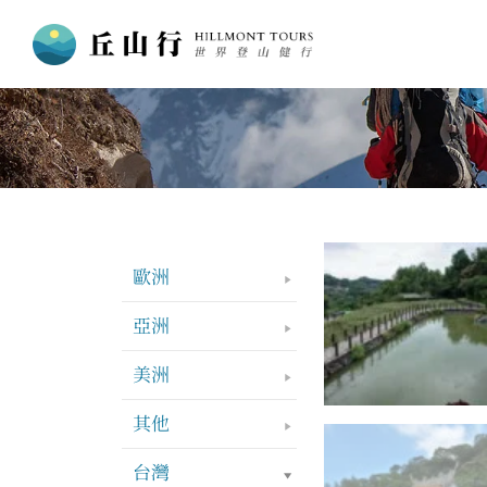
跳
至
主
要
內
容
歐洲
亞洲
美洲
其他
台灣