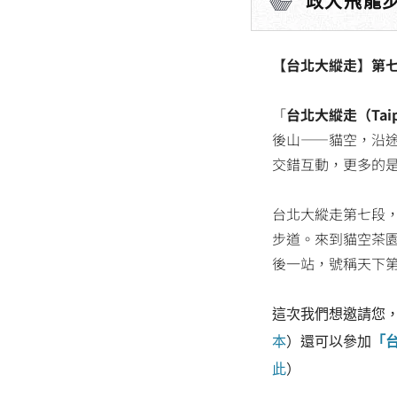
政大飛龍
【台北大縱走】第七
「
台北大縱走（Taipei
後山——貓空，沿
交錯互動，更多的
台北大縱走第七段
步道。來到貓空茶
後一站，號稱天下
這次我們想邀請您
本
）還可以參加
「
此
）