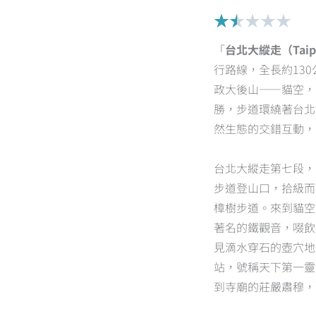
Rat
★
★
★
★
★
1.5
「
台北大縱走（Taipei 
out
行路線，全長約13
of
政大後山——貓空，
5
勝，步道環繞著台北
然生態的交錯互動，
台北大縱走第七段，
步道登山口，拾級而
樟樹步道。來到貓空
著名的鐵觀音，啜飲
見滴水穿石的壺穴地
站，號稱天下第一靈
到寺廟的莊嚴肅穆，