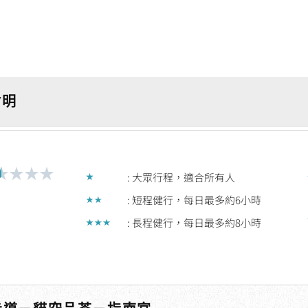
－
>
指
南
宮
1
/明
天
人
★
★
★
★
Rated
: 大眾行程，適合所有人
1.5
: 短程健行，每日最多約6小時
out
: 長程健行，每日最多約8小時
of
5