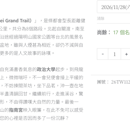
北
ed
大
縱
清除
Grand Trail）
」，是條都會型長距離健
走】
0公里，共分為8個路段。北起自關渡，南至
尚餘：
17 個
第
沿途經過陽明山國家公園等台北的風景名
七
盆地，雖與人煙甚為相近，卻仍不減與自
段：
更多的是人文故事的詠嘆。
-
+
政
大
自充滿書香氣息的
政治大學
起步，到飛龍
飛
上，微微喘吁，不一會兒便會接上平緩的
團號：
26TW11
龍
，不妨揀間茶坊，坐下品茗，沖一壺在地
步
半盞清韻回甘。繼續前行，走進溪谷，驚
道
形，不由得讚嘆大自然的力量。最後一
－
山的
指南宮
映入眼簾，在此不免可以感受
貓
您的心裡是否因而多了一份沉靜？
空