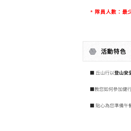
* 隊員人數：最少
活動特色
■ 丘山行以
登山安
■教您如何參加健
■ 貼心為您準備午