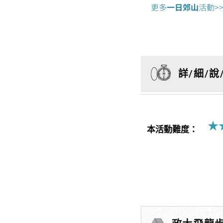
更多
一日郊山
活動>
詳/細/說
★
本活動難度：