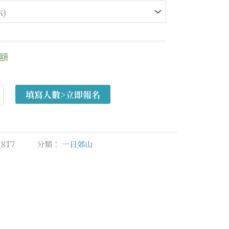
名額
填寫人數>立即報名
28T7
分類：
一日郊山