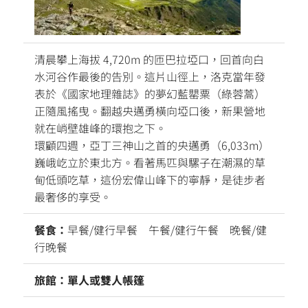
清晨攀上海拔 4,720m 的匝巴拉埡口，回首向白
水河谷作最後的告別。這片山徑上，洛克當年發
表於《國家地理雜誌》的夢幻藍罌粟（綠蓉蒿）
正隨風搖曳。翻越央邁勇橫向埡口後，新果營地
就在峭壁雄峰的環抱之下。
環顧四週，亞丁三神山之首的央邁勇（6,033m）
巍峨屹立於東北方。看著馬匹與騾子在潮濕的草
甸低頭吃草，這份宏偉山峰下的寧靜，是徒步者
最奢侈的享受。
餐食：
早餐/健行早餐 午餐/健行午餐 晚餐/健
行晚餐
旅館：單人或雙人帳篷