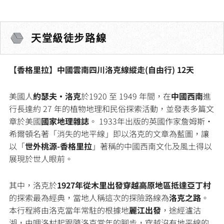
天堂級徒步路線
【香格里拉】中國雲南四川洛克線縱走(自由行) 12天
美國人
約瑟夫·洛克
於1920 至 1949 年間，在
中國西南
進
行長達約 27 年的植物地理和民俗探索活動，並發表多篇文
章於美國
國家地理雜誌
。 1933年出版的英國作家詹姆斯·
希爾頓名著「消失的地平線」即以洛克的文章為藍圖，讓
以「
世外桃源-香格里拉
」著稱的中國西南文化及風土得以
展現於世人眼前。
其中，洛克於
1927年從木里出發穿越高原地區抵達亞丁村
的探索最為經典，當地人稱這次的探險路線為
洛克之路
。
本行程將由洛克當年常駐的根據地
麗江出發
，途經瀘沽
湖，由呷洛村起跟隨洛克當年的腳步，穿越沒有地平線的