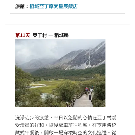
旅館：
稻城亞丁摩梵星辰飯店
第11天
亞丁村 — 稻城縣
洗淨徒步的疲憊，今日以悠閒的心情在亞丁村感
受清晨的祥和。隨後驅車前往稻城，在享用傳統
藏式午餐後，開啟一場穿梭時空的文化巡禮。從