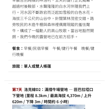
早晨告別純樸的呷洛村，五天的健行正式揭幕。
越過村後鞍部，水聲隆隆的白水河伴隨我們上
行。河水因不斷跌宕而泛起如雪般的白色水花，
海拔三千公尺的山谷中，針闊葉林茂密交錯。路
旁牧民的木造牛棚與森林裡偶爾現蹤的羞怯氂
牛，構成了一幅動人的高山牧歌。當谷地豁然開
朗，我們今晚的露營地已在前方招手。
餐食：
早餐/民宿早餐 午餐/健行午餐 晚餐/健
行晚餐
旅館：單人或雙人帳篷
第7天
洛克線D2：滿措牛場營地 — 匝巴拉埡口
下營地 (里程 8.3km / 最高海拔 4,370m / 上升
620m / 下降 3m / 時間約 6 小時)