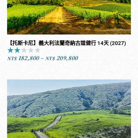
【托斯卡尼】義大利法蘭奇納古道健行 14天 (2027)
★
★
★
★
★
Rated
182,800
–
209,800
2
NT$
NT$
價
out
格
of
範
5
圍：
NT$182,800
到
NT$209,800