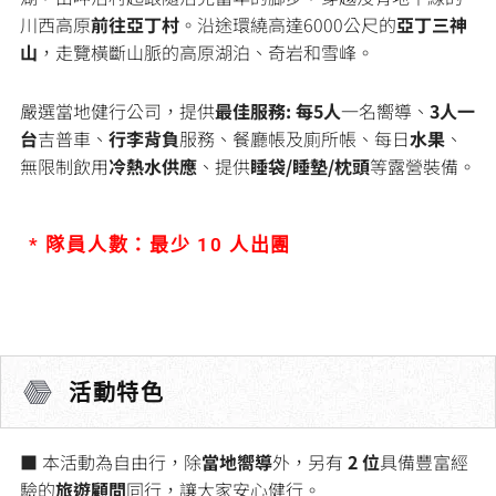
川西高原
前往亞丁村
。沿途環繞高達6000公尺的
亞丁三神
山
，走覽橫斷山脈的高原湖泊、奇岩和雪峰。
嚴選當地健行公司，提供
最佳服務:
每5人
一名嚮導、
3人一
台
吉普車、
行李背負
服務、餐廳帳及廁所帳、每日
水果
、
無限制飲用
冷熱水供應
、提供
睡袋/睡墊/枕頭
等露營裝備。
* 隊員人數：最少 10 人出團
活動特色
■ 本活動為自由行，除
當地嚮導
外，另有
2 位
具備豐富經
驗的
旅遊顧問
同行，讓大家安心健行。