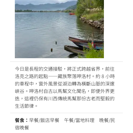
今日是長程的交通接駁，將正式跨越省界，前往
洛克之路的起點——藏族聚落呷洛村。約 8 小時
的車程中，窗外風景從湖泊轉為橫斷山脈的深邃
峽谷。呷洛村自古以馬幫文化聞名，即便外界更
迭，這裡仍保有川西傳統馬幫那份古老而堅毅的
生活節律。
餐食：
早餐/飯店早餐 午餐/當地料理 晚餐/民
宿晚餐