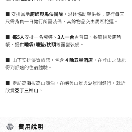
■ 安排當地
廚師與馬伕團隊
，沿途協助與供餐；健行每天
只需背負一日健行所需裝備，其餘物品交由馬匹駝運。
■
每5人
安排一名嚮導、
3人一台
吉普車、餐廳帳及廁所
帳、提供
睡袋/睡墊/枕頭
等露營裝備。
■ 山下安排優質旅館，包含
4 晚五星酒店
，在登山之餘能
得到舒適的住宿體驗。
■ 走訪高海拔高山湖泊，在絕美山景與湖景間健行，就近
欣賞
亞丁三神山
。
費用說明