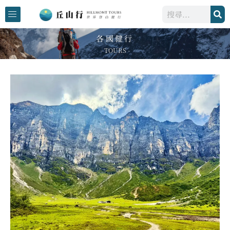
跳
搜
至
尋
主
各國健行
要
- TOURS -
內
容