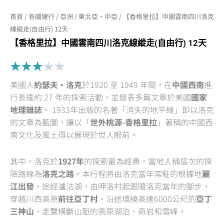
首頁
/
各國健行
/
亞洲
/
東北亞·中亞
/ 【香格里拉】中國雲南四川洛克
線縱走(自由行) 12天
【香格里拉】中國雲南四川洛克線縱走(自由行) 12天
Rated
★
★
★
★
★
3
美國人
約瑟夫·洛克
於1920 至 1949 年間，在
中國西南
進
out
行長達約 27 年的探索活動，並發表多篇文章於美國
國家
of
地理雜誌
。 1933年出版的名著「消失的地平線」即以洛克
5
的文章為藍圖，讓以「
世外桃源-香格里拉
」著稱的中國西
南文化及風土得以展現於世人眼前。
其中，洛克於
1927年
的探索最為經典，當地人稱這次的探
險路線為
洛克之路
。本行程將由洛克當年常駐的根據地
麗
江出發
，途經瀘沽湖，由呷洛村起跟隨洛克當年的腳步，
穿越川西高原
前往亞丁村
。沿途環繞高達6000公尺的
亞丁
三神山
，走覽橫斷山脈的高原湖泊、奇岩和雪峰。