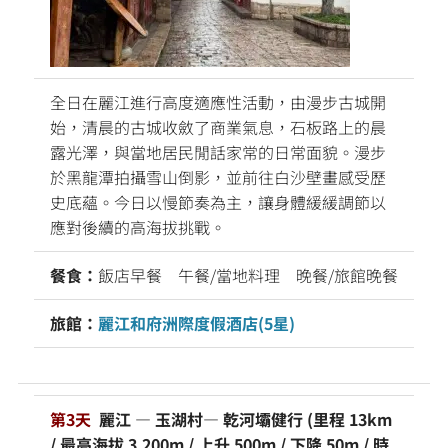
全日在麗江進行高度適應性活動，由漫步古城開
始，清晨的古城收斂了商業氣息，石板路上的晨
露光澤，與當地居民閒話家常的日常面貌。漫步
於黑龍潭拍攝雪山倒影，並前往白沙壁畫感受歷
史底蘊。今日以慢節奏為主，讓身體緩緩調節以
應對後續的高海拔挑戰。
餐食：
飯店早餐
午餐/當地料理 晚餐/旅館晚餐
旅館：
麗江和府洲際度假酒店(5星)
第3天
麗江 — 玉湖村— 乾河壩健行 (里程 13km
/ 最高海拔 3,200m / 上升 500m / 下降 50m / 時