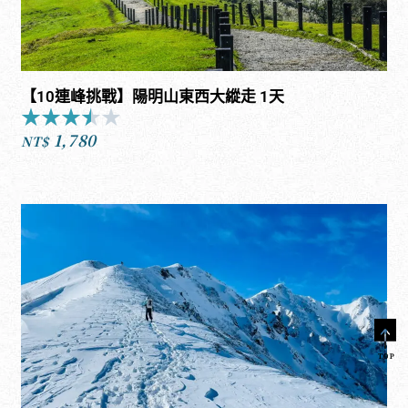
【10連峰挑戰】陽明山東西大縱走 1天
★
★
★
★
★
Rated
1,780
3.5
NT$
out
of
5