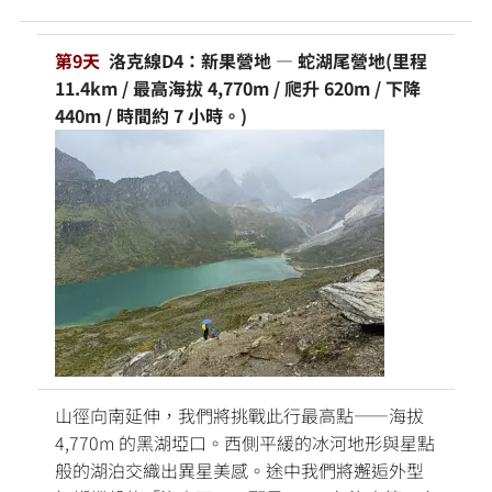
第9天
洛克線D4：新果營地 — 蛇湖尾營地(里程
11.4km / 最高海拔 4,770m / 爬升 620m / 下降
440m / 時間約 7 小時。)
山徑向南延伸，我們將挑戰此行最高點——海拔
4,770m 的黑湖埡口。西側平緩的冰河地形與星點
般的湖泊交織出異星美感。途中我們將邂逅外型