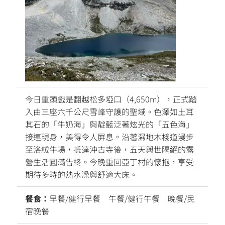
今日重頭戲是翻越松多埡口（4,650m），正式踏
入由三座六千公尺雪峰守護的聖域。色澤如土耳
其石的「牛奶海」與靛藍泛著炫光的「五色海」
接連現身，美得令人屏息。沿著濕地木棧道漫步
至洛絨牛場，抵達沖古寺後，五天與世隔絕的露
營生活圓滿告終。今晚重回亞丁村的懷抱，享受
期待多時的熱水澡與舒適大床。
餐食：
早餐/健行早餐 午餐/健行午餐 晚餐/民
宿晚餐