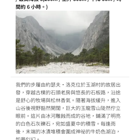
間約 6 小時。)
我們的步履由約瑟夫·洛克位於玉湖村的故居出
發，穿越古樸的石頭老房與悠長的石板路，沿途
是舒心的牧場與松林香氣。隨著海拔緩升，進入
山谷後視野豁然開闊，巨大的玉龍雪山陡然佇立
眼前。這片由冰河雕蝕而成的谷地，鋪滿了明亮
的白色石灰礫石，宛如盛夏中的積雪。每逢雨
後，末端的冰漬堆積會圍成神祕的牛奶色湖泊，
如夢似幻。