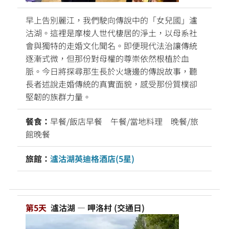
早上告別麗江，我們駛向傳說中的「女兒國」瀘
沽湖。這裡是摩梭人世代棲居的淨土，以母系社
會與獨特的走婚文化聞名。即便現代法治讓傳統
逐漸式微，但那份對母權的尊崇依然根植於血
脈。今日將探尋那生長於火塘邊的傳說故事，聽
長者述說走婚傳統的真實面貌，感受那份質樸卻
堅韌的族群力量。
餐食：
早餐/飯店早餐 午餐/當地料理 晚餐/旅
館晚餐
旅館：
瀘沽湖英迪格酒店(5星)
第5天
瀘沽湖 — 呷洛村 (交通日)