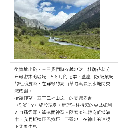
從營地出發，今日我們將穿越地球上杜鵑花科分
布最密集的區域。5-6 月的花季，整座山坡被繽紛
的杜鵑浸染，在鮮綠的高山草甸與濕原水塘間交
織成錦。
抬頭仰望，亞丁三神山之一的夏諾多吉
（5,951m）終於現身，解理岩柱撐起的尖峰如利
刃直插雲霄，遙遠而神聖。隨著植被轉為低矮灌
木，我們抵達匝巴拉埡口下營地，在神山的注視
下休養生息。