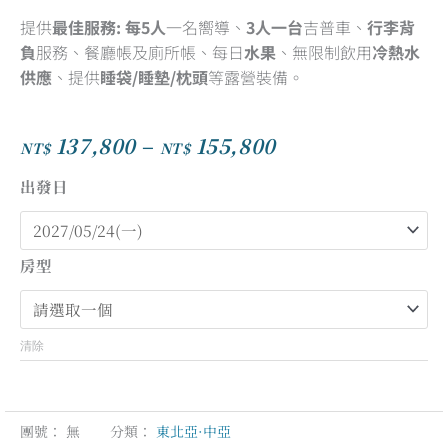
提供
最佳服務:
每5人
一名嚮導、
3人一台
吉普車、
行李背
負
服務、餐廳帳及廁所帳、每日
水果
、無限制飲用
冷熱水
供應
、提供
睡袋/睡墊/枕頭
等露營裝備。
137,800
–
155,800
NT$
NT$
價
格
出發日
範
圍：
NT$137,800
房型
到
NT$155,800
清除
團號：
無
分類：
東北亞·中亞