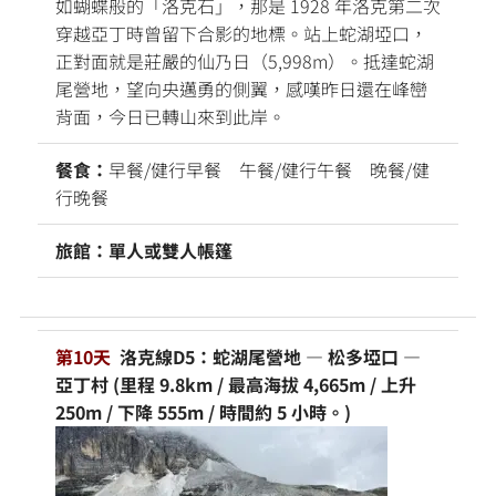
如蝴蝶般的「洛克石」，那是 1928 年洛克第二次
穿越亞丁時曾留下合影的地標。站上蛇湖埡口，
正對面就是莊嚴的仙乃日（5,998m）。抵達蛇湖
尾營地，望向央邁勇的側翼，感嘆昨日還在峰巒
背面，今日已轉山來到此岸。
餐食：
早餐/健行早餐 午餐/健行午餐 晚餐/健
行晚餐
旅館：單人或雙人帳篷
第10天
洛克線D5：蛇湖尾營地 — 松多埡口 —
亞丁村 (里程 9.8km / 最高海拔 4,665m / 上升
250m / 下降 555m / 時間約 5 小時。)