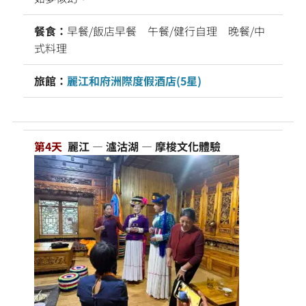
餐食：
早餐/飯店早餐 午餐/健行自理 晚餐/中
式料理
旅館：
麗江和府洲際度假酒店(5星)
第4天
麗江 — 瀘沽湖 — 摩梭文化體驗