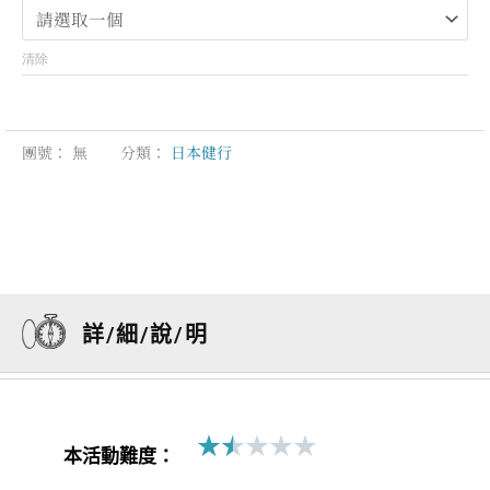
NT$86,000
清除
團號：
無
分類：
日本健行
詳/細/說/明
★
★
★
★
★
Rated
本活動難度：
1.5