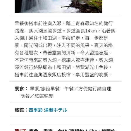
早餐後搭車前往奧入瀨，踏上青森最知名的健行
路線 – 奧入瀨溪流步道。步道全長14km，沿著奧
入瀨川通往十和田湖，平緩好走，每一步都是
景，陽光間或出現，注入不同的風采。夏天的綠
有各種層次，帶著靈氣的清新，令人留連忘返。
不管何時來訪奧入瀨，總讓人驚喜連連。奧入瀨
溪流健行終點即為十和田湖，飽覽湖光山色後，
搭車前往鹿角溫泉飯店投宿，享用豐盛的晚餐。
餐食：
早餐/旅館早餐 午餐／方便健行請自理
晚餐／旅館晚餐
旅館：
四季彩 湯瀬ホテル
第6天
鹿角 – 青森 – 台北 (車程約 1.5hr，步程約