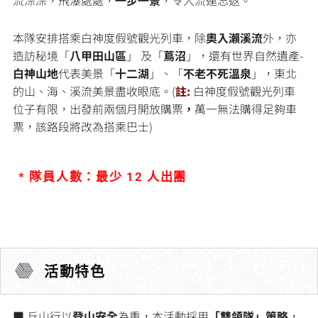
本隊安排搭乘白神度假號觀光列車，除
奧入瀨溪流
外，亦
造訪秘境「
八甲田山區
」 及「
蔦沼
」，還有世界自然遺產-
白神山地
代表美景「
十二湖
」、「
不老不死溫泉
」，東北
的山、海、溪流美景盡收眼底。(
註:
白神度假號觀光列車
位子有限，出發前兩個月開放購票
，
萬一無法購得足夠車
票，該路段將改為搭乘巴士)
* 隊員人數：最少 12 人出團
活動特色
■ 丘山行以
登山安全
為重，本活動採用
「雙領隊」策略
，