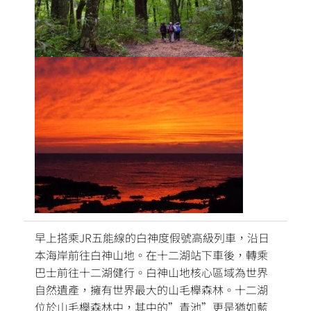
早上搭乘JR五能線的白神度假號高級列車，沿日
本海岸前往白神山地。在十二湖站下車後，轉乘
巴士前往十二湖健行。白神山地核心區域為世界
自然遺產，擁有世界最大的山毛櫸森林。十二湖
位於山毛櫸森林中，其中的”青池”更是猶如藍