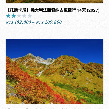
【托斯卡尼】義大利法蘭奇納古道健行 14天 (2027)
★
★
★
★
★
Rated
182,800
–
209,800
2
NT$
NT$
價
out
格
of
範
5
圍：
NT$182,800
到
NT$209,800