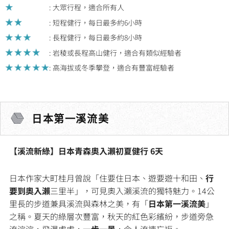
out
: 大眾行程，適合所有人
of
: 短程健行，每日最多約6小時
5
: 長程健行，每日最多約8小時
: 岩稜或長程高山健行，適合有類似經驗者
: 高海拔或冬季攀登，適合有豐富經驗者
日本第一溪流美
【溪流新綠】日本青森奧入瀨初夏健行 6天
日本作家大町桂月曾說「住要住日本、遊要遊十和田、
行
要到奧入瀨
三里半」，可見奧入瀨溪流的獨特魅力。14公
里長的步道兼具溪流與森林之美，有「
日本第一溪流美
」
之稱。夏天的綠層次豐富，秋天的紅色彩繽紛，步道旁急
流淙淙，飛瀑處處，
一步一景
，令人流連忘返。