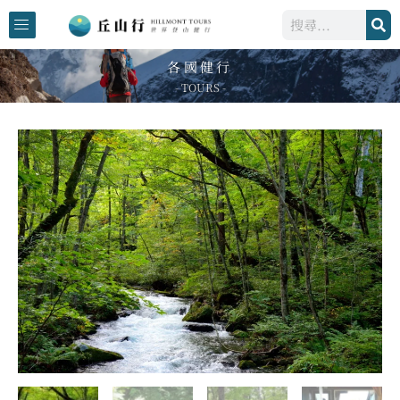
跳
搜
至
尋
主
各國健行
要
- TOURS -
內
容