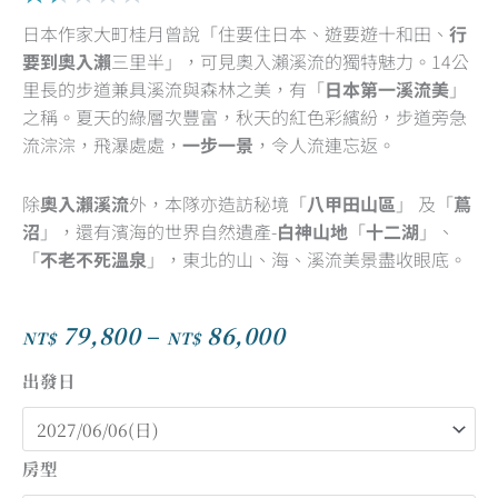
1.5
日本作家大町桂月曾說「住要住日本、遊要遊十和田、
行
out
要到奧入瀨
三里半」，可見奧入瀨溪流的獨特魅力。14公
of
里長的步道兼具溪流與森林之美，有「
日本第一溪流美
」
5
之稱。夏天的綠層次豐富，秋天的紅色彩繽紛，步道旁急
流淙淙，飛瀑處處，
一步一景
，令人流連忘返。
除
奧入瀨溪流
外，本隊亦造訪秘境「
八甲田山區
」 及「
蔦
沼
」，還有濱海的世界自然遺產-
白神山地
「
十二湖
」、
「
不老不死溫泉
」，東北的山、海、溪流美景盡收眼底。
79,800
–
86,000
NT$
NT$
價
格
出發日
範
圍：
NT$79,800
房型
到