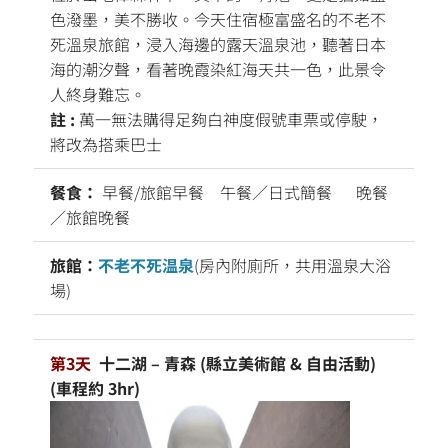
色潑墨，美不勝收。今天住宿極富盛名的不老不
死溫泉旅館，浸入海邊的露天溫泉池，聽著日本
海的潮汐聲，看著晚霞染紅海天共一色，此景令
人終身難忘。
註 :
萬一無法購得足夠白神度假號車票或停駛，
將改為搭乘巴士
餐食：
早餐/旅館早餐 午餐／日式簡餐 晚餐
／旅館晚餐
旅館：
不老不死温泉
(房內附廁所，共用溫泉大浴
場)
第3天
十二湖 – 青森 (縣立美術館 & 自由活動)
(車程約 3hr)