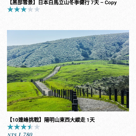
【黑部雪景】日本白馬立山冬季健行 7天 – Copy
★
★
★
★
★
Rated
3
out
of
5
【10連峰挑戰】陽明山東西大縱走 1天
★
★
★
★
★
Rated
1,780
3.5
NT$