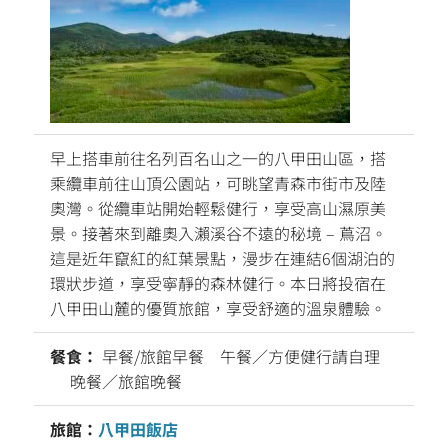
早上搭車前往名列百名山之一的八甲田山區，搭
乘纜車前往山頂公園站，可眺望青森市街市及陸
奧灣。從纜車站開始輕鬆健行，享受高山濕原美
景。接著來到離奧入瀨溪谷不遠的秘境 – 蔦沼。
這是近年竄紅的紅葉景點，漫步在連結6個湖泊的
環狀步道，享受寧靜的森林健行。本日將投宿在
八甲田山麓的優質旅館，享受舒適的溫泉體驗。
餐食：
早餐/旅館早餐 午餐／方便健行請自理
晚餐／旅館晚餐
旅館：
八甲田飯店