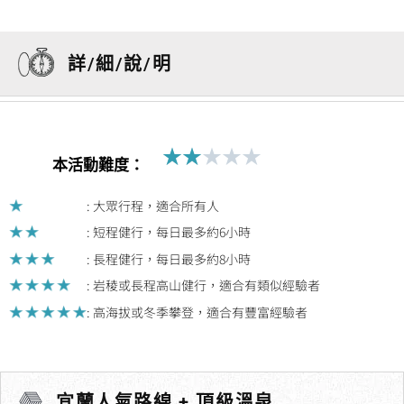
詳/細/說/明
★
★
★
★
★
Rated
本活動難度：
2
out
: 大眾行程，適合所有人
of
: 短程健行，每日最多約6小時
5
: 長程健行，每日最多約8小時
: 岩稜或長程高山健行，適合有類似經驗者
: 高海拔或冬季攀登，適合有豐富經驗者
宜蘭人氣路線 + 頂級溫泉