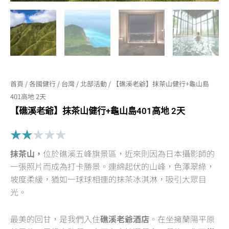
首頁
/
各國健行
/
台灣
/
北部活動
/ 【礁溪老爺】抹茶山健行+龜山島
401高地 2天
【礁溪老爺】抹茶山健行+龜山島401高地 2天
Rated
★
★
★
★
★
2
抹茶山，
位於礁溪五峰旗景區，近來則因為日本攝影師的
out
一張照片而成為打卡勝景。連綿起伏的山峰，色澤翠綠，
of
坡度柔緩，猶如一球球相連的抹茶冰淇淋，吸引大眾目
5
光。
最美的回甘，是我們入住
礁溪老爺酒店
。在坐擁蘭陽平原