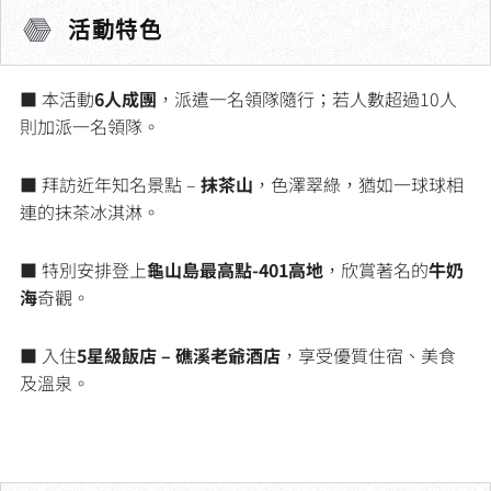
活動特色
■ 本活動
6人成團
，派遣一名領隊隨行；若人數超過10人
則加派一名領隊。
■ 拜訪近年知名景點 –
抹茶山
，色澤翠綠，猶如一球球相
連的抹茶冰淇淋。
■ 特別安排登上
龜山島最高點-401高地
，欣賞著名的
牛奶
海
奇觀。
■ 入住
5星級飯店 – 礁溪老爺酒店
，享受優質住宿、美食
及溫泉。