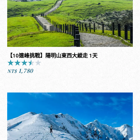
【10連峰挑戰】陽明山東西大縱走 1天
★
★
★
★
★
Rated
1,780
3.5
NT$
out
of
5