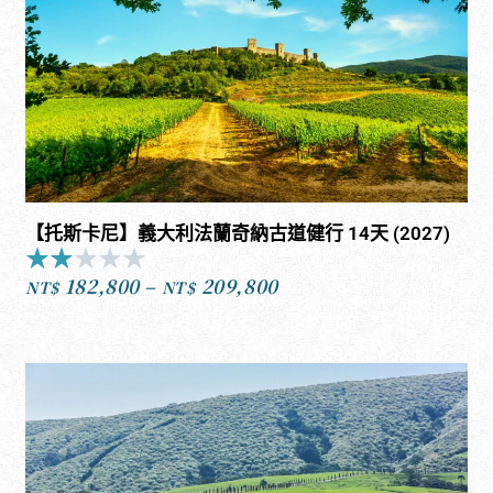
【托斯卡尼】義大利法蘭奇納古道健行 14天 (2027)
★
★
★
★
★
Rated
182,800
–
209,800
2
NT$
NT$
價
out
格
of
範
5
圍：
NT$182,800
到
NT$209,800