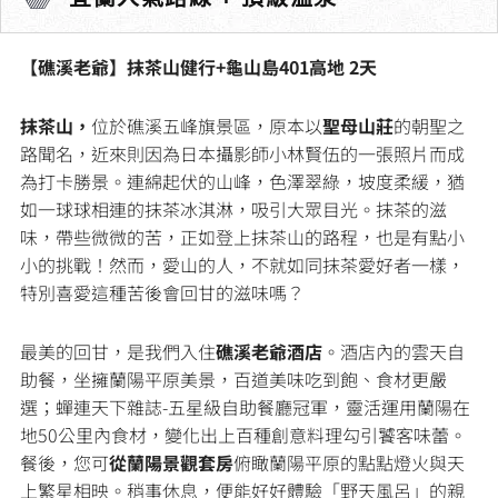
【礁溪老爺】抹茶山健行+龜山島401高地 2天
抹茶山，
位於礁溪五峰旗景區，原本以
聖母山莊
的朝聖之
路聞名，近來則因為日本攝影師小林賢伍的一張照片而成
為打卡勝景。連綿起伏的山峰，色澤翠綠，坡度柔緩，猶
如一球球相連的抹茶冰淇淋，吸引大眾目光。抹茶的滋
味，帶些微微的苦，正如登上抹茶山的路程，也是有點小
小的挑戰！然而，愛山的人，不就如同抹茶愛好者一樣，
特別喜愛這種苦後會回甘的滋味嗎？
最美的回甘，是我們入住
礁溪老爺酒店
。酒店內的雲天自
助餐，坐擁蘭陽平原美景，百道美味吃到飽、食材更嚴
選；蟬連天下雜誌-五星級自助餐廳冠軍，靈活運用蘭陽在
地50公里內食材，變化出上百種創意料理勾引饕客味蕾。
餐後，您可
從蘭陽景觀套房
俯瞰蘭陽平原的點點燈火與天
上繁星相映。稍事休息，便能好好體驗「野天風呂」的親