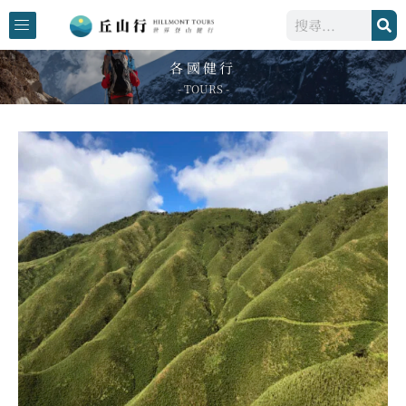
跳
搜
至
尋
主
各國健行
要
- TOURS -
內
容