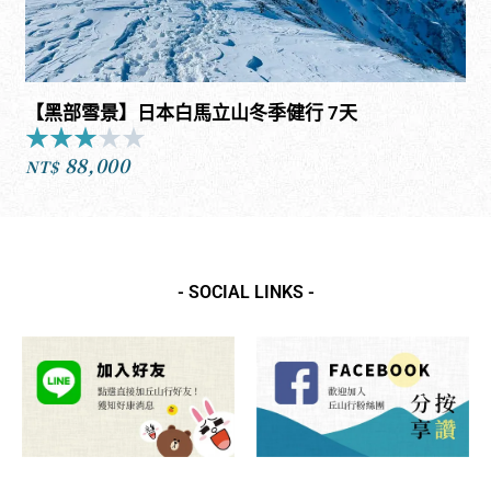
【黑部雪景】日本白馬立山冬季健行 7天
★
★
★
★
★
Rated
88,000
3
NT$
out
of
5
- SOCIAL LINKS -