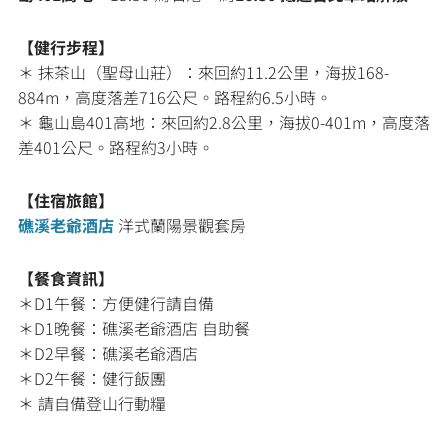
【健行步程】
＊ 抹茶山（聖母山莊）：來回約11.2公里，海拔168-
884m，高度落差716公尺。路程約6.5小時。
＊ 龜山島401高地：來回約2.8公里，海拔0-401m，高度落
差401公尺。路程約3小時。
【住宿旅館】
礁溪老爺酒店
洋式蘭陽景觀套房
【餐食資訊】
＊D1午餐：方便健行請自備
＊D1晚餐：礁溪老爺酒店 自助餐
＊D2早餐：礁溪老爺酒店
＊D2午餐：健行飯團
＊ 請自備登山行動糧