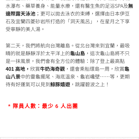
水瀑布、藥草養身、能量水療，還有醫生魚的足浴SPA及
無
邊際露天泳池
；更可以拋去泳衣的束縛，選擇由日本伊豆
石及宜蘭四菱砂岩所打造的「洞天風呂」，在星月之下享
受寧靜的美人湯。
第二天，我們將航向台灣離島。從北台灣來到宜蘭，最吸
睛的就是靜靜浮於太平洋上的
龜山島
，這次龜山島將不只
是一抹風景，我們會有全方位的體驗：除了登上最高點
401 高地，
欣賞
牛奶海奇觀
，還會乘船環島一周，欣賞
龜
山八景
中的靈龜擺尾、海底溫泉、龜岩巉壁……等，更期
待有好運氣可以見到
鯨豚嬉遊
，跳躍碧波之上！
* 隊員人數：最少 6 人出團