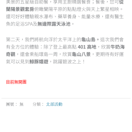
美景的五星級自助餐，享用主廚精選餐食；餐後，您可
從
蘭陽景觀套房
俯瞰蘭陽平原的點點燈火與天上繁星相映。
還可好好體驗親水瀑布、藥草養身、能量水療，還有醫生
魚的足浴SPA及
無邊際露天泳池
。
第二天，我們將航向浮於太平洋上的
龜山島。
這次我們會
有全方位的體驗：除了登上最高點
401 高地
，欣賞
牛奶海
奇觀
，還會乘船環島一周，欣賞
龜山八景
，更期待有好運
氣可以見到
鯨豚嬉遊
，跳躍碧波之上！
目前無開團
團號：
無
分類：
北部活動