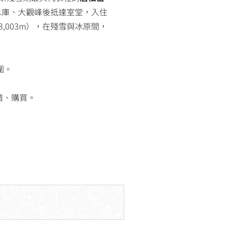
水庫、大觀峰後抵達室堂，入住
3,003m），在殘雪與冰原間，
圍。
借、購買。