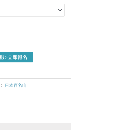
數>立即報名
：
日本百名山