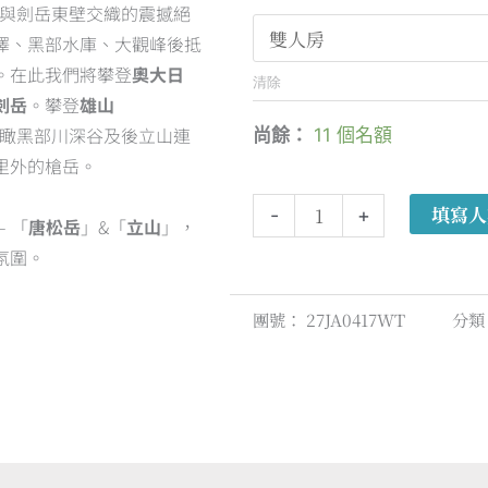
三山與劍岳東壁交織的震撼絕
日
澤、黑部水庫、大觀峰後抵
本
。在此我們將攀登
奧大日
白
清除
劍岳
。攀登
雄山
馬
，俯瞰黑部川深谷及後立山連
尚餘：
11 個名額
立
里外的槍岳。
山
冬
填寫人
-
+
 「
唐松岳
」&「
立山
」，
季
氛圍。
健
行
團號：
27JA0417WT
分類
7
天
人