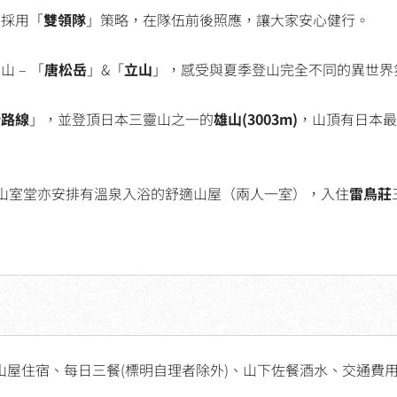
動採用「
雙領隊
」策略，在隊伍前後照應，讓大家安心健行。
 – 「
唐松岳
」&「
立山
」，感受與夏季登山完全不同的異世界
斯路線
」，並登頂日本三靈山之一的
雄山(3003m)
，山頂有日本最
立山室堂亦安排有溫泉入浴的舒適山屋（兩人一室），入住
雷鳥莊
及山屋住宿、每日三餐(標明自理者除外)、山下佐餐酒水、交通費