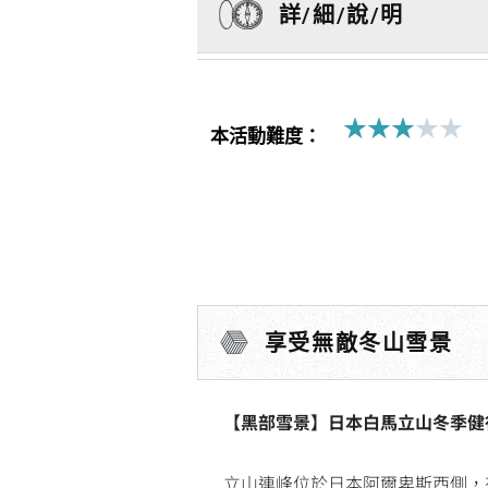
詳/細/說/明
★
★
★
★
★
Ra
本活動難度：
3
ou
of
5
享受無敵冬山雪景
【黑部雪景】日本白馬立山冬季健行
立山連峰位於日本阿爾卑斯西側，