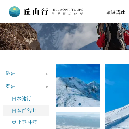
跳
旅遊講座
至
主
要
內
容
歐洲
亞洲
日本健行
日本百名山
東北亞·中亞