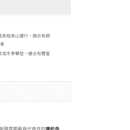
稜或長程高山健行，適合有類
者
海拔或冬季攀登，適合有豐富
斯殘雪期最具代表性的
唐松岳