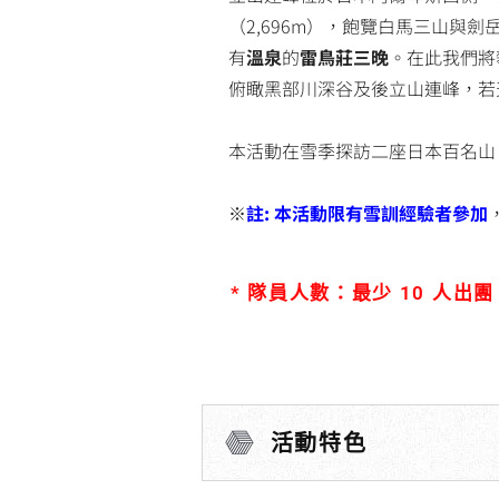
（2,696m），飽覽白馬三山
有
溫泉
的
雷鳥莊三晚
。在此我們將
俯瞰黑部川深谷及後立山連峰，若
本活動在雪季探訪二座日本百名山 
※
註: 本活動限有雪訓經驗者參加
* 隊員人數：最少 10 人出團
活動特色