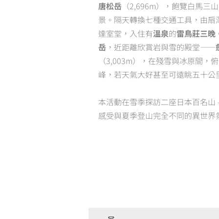
唐松岳
（2,696m），飽覽白馬
5
景。隔天轉換七種交通工具，由扇
達室堂，入住有
溫泉
的
雷鳥莊三晚
岳
，近距離欣賞岩與雪的殿堂——
（3,003m），在殘雪與冰原間
峰，若天氣大好甚至可遠眺五十公
本活動在雪季探訪二座日本百名山 –
感受與夏季登山完全不同的異世界