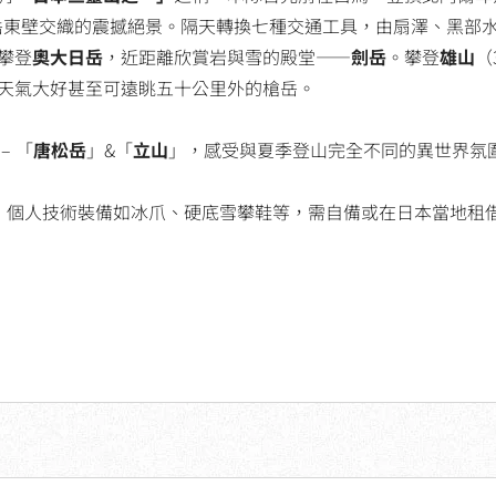
與劍岳東壁交織的震撼絕景。隔天轉換七種交通工具，由扇澤、黑部
攀登
奧大日岳
，近距離欣賞岩與雪的殿堂——
劍岳
。攀登
雄山
（
天氣大好甚至可遠眺五十公里外的槍岳。
– 「
唐松岳
」&「
立山
」，感受與夏季登山完全不同的異世界氛
，個人技術裝備如冰爪、硬底雪攀鞋等，需自備或在日本當地租