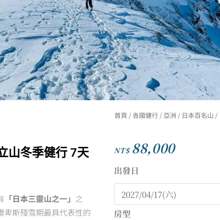
首頁
/
各國健行
/
亞洲
/
日本百名山
/
88,000
NT$
立山冬季健行 7天
出發日
【黑
部
有
「日本三靈山之一」
之
雪
爾卑斯殘雪期最具代表性的
房型
景】