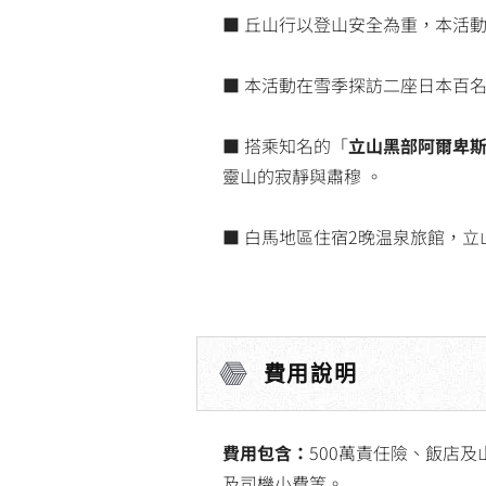
■ 丘山行以登山安全為重，本活
■ 本活動在雪季探訪二座日本百名山
■ 搭乘知名的「
立山黑部阿爾卑
靈山的寂靜與肅穆 。
■ 白馬地區住宿2晚温泉旅館，
費用說明
費用包含：
500萬責任險、飯店
及司機小費等。