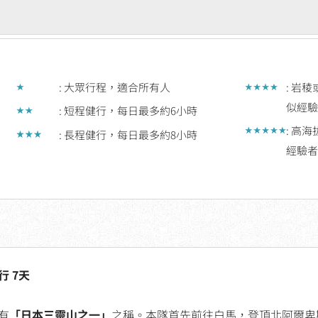
ted
: 大眾行程，適合所有人
: 岩
似經驗
: 短程健行，每日最多約6小時
t
: 高
: 長程健行，每日最多約8小時
經驗者
 7天
有
「日本三靈山之一」
之稱。本隊首先前往白馬，登頂北阿爾卑