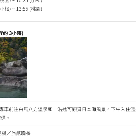
松) ~ 13:55 (桃園)
程約 3小時)
專車前往白馬八方溫泉鄉，沿途可觀賞日本海風景。下午入住溫
裝備。
晚餐／旅館晚餐