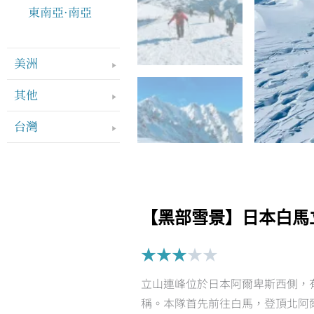
東南亞·南亞
美洲
其他
台灣
【黑部雪景】日本白馬
Rated
★
★
★
★
★
3
立山連峰位於日本阿爾卑斯西側，
out
稱。本隊首先前往白馬，登頂北阿
of