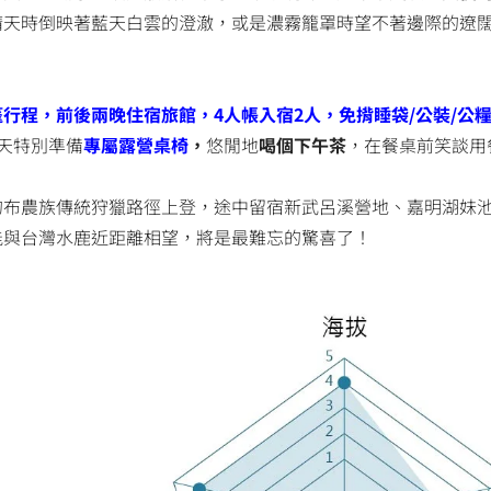
晴天時倒映著藍天白雲的澄澈，或是濃霧籠罩時望不著邊際的遼
行程，前後兩晚住宿旅館，4人帳入宿2人，免揹睡袋/公裝/公
兩天特別準備
專屬露營桌椅
，
悠閒地
喝個下午茶
，在餐桌前笑談用
的布農族傳統狩獵路徑上登，途中留宿新武呂溪營地、嘉明湖妹
能與台灣水鹿近距離相望，將是最難忘的驚喜了！