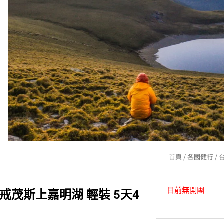
首頁
/
各國健行
/
目前無開團
戒茂斯上嘉明湖 輕裝 5天4