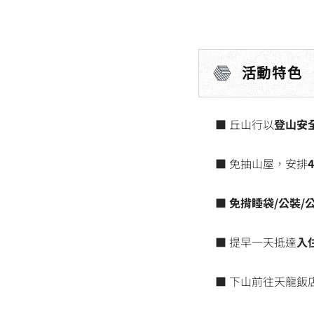
活動特色
■ 丘山行以
登山安
■ 免抽山屋，安排
■
免揹睡袋/公裝/
■ 提早一天抵達
入
■ 下山前往天龍飯