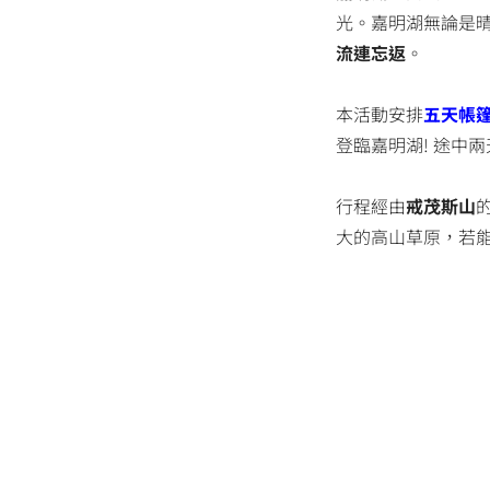
光。嘉明湖無論是
流連忘返
。
本活動安排
五天帳篷
登臨嘉明湖! 途中
行程經由
戒茂斯山
大的高山草原，若