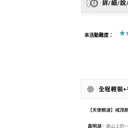
詳/細/說
★
本活動難度：
全程輕裝+
【天使眼淚】戒茂斯
嘉明湖
，高山上的