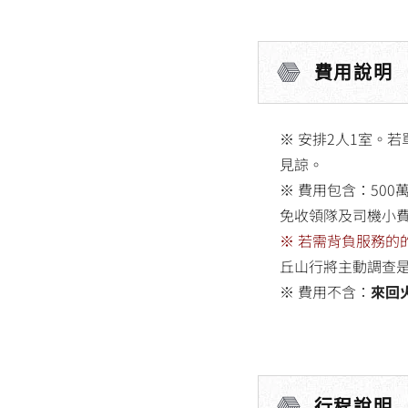
費用說明
※ 安排2人1室。
見諒。
※ 費用包含：50
免收領隊及司機小
※ 若需背負服務
丘山行將主動調查
※ 費用不含：
來回
行程說明