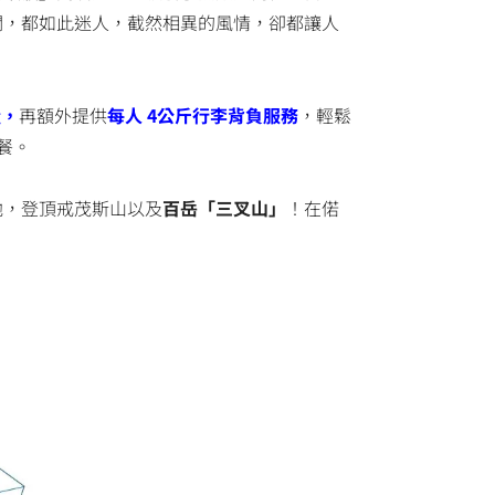
闊，都如此迷人，截然相異的風情，卻都讓人
糧，
再額外提供
每人 4公斤行李背負服務
，輕鬆
餐。
池，登頂戒茂斯山以及
百岳「三叉山」
！在偌