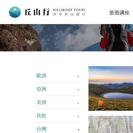
跳
旅遊講座
至
主
要
內
容
歐洲
亞洲
美洲
其他
台灣