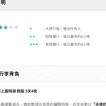
/明
★
★
★
★
Rated
: 大眾行程，適合所有人
3
: 短程健行，每日最多約6小時
out
: 長程健行，每日最多約8小時
of
5
行李背負
上嘉明湖 輕裝 5天4夜
一圈湛藍湖水，猶如散落在草原的耀眼明珠，近年來更以
「天使