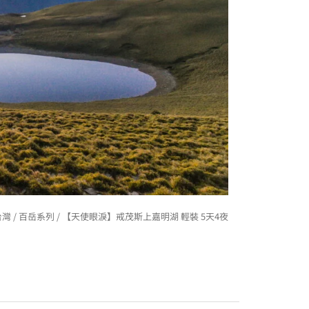
台灣
/
百岳系列
/ 【天使眼淚】戒茂斯上嘉明湖 輕裝 5天4夜