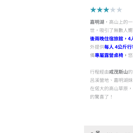
Rat
★
★
★
★
★
3
嘉明湖
，高山上的一
out
世，吸引了無數人嚮
of
後兩晚住宿旅館，4
5
外提供
每人 4公斤
備
專屬露營桌椅
，
悠
行程經由
戒茂斯山
的
呂溪營地、嘉明湖妹
在偌大的高山草原，
的驚喜了！