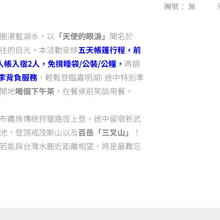
團號：
無
ed
圈湛藍湖水，以
「天使的眼淚」
聞名於
往的目光。本活動安排
五天帳篷行程，前
人帳入宿2人，免揹睡袋/公裝/公糧，
再額
行李背負服務
，輕鬆登臨嘉明湖! 途中特別準
閒地
喝個下午茶
，在餐桌前笑談用餐。
布農族傳統狩獵路徑上登，途中留宿新武
池，登頂戒茂斯山以及
百岳「三叉山」
！
若能與台灣水鹿近距離相望，將是最難忘