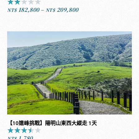
★
★
★
★
★
Rated
182,800
–
209,800
2
NT$
NT$
價
out
格
of
範
5
圍：
NT$182,800
到
NT$209,800
【10連峰挑戰】陽明山東西大縱走 1天
★
★
★
★
★
Rated
1,780
3.5
NT$