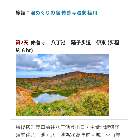
旅館：
湯めぐりの宿 修善寺温泉 桂川
第2天
修善寺 – 八丁池 – 踊子步道 – 伊東 (步程
約 6 hr)
餐後搭乘專車前往八丁池登山口，由當地嚮導帶
領前往八丁池。八丁池為20萬年前天城山火山爆