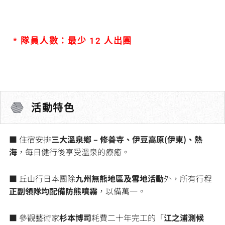
* 隊員人數：最少 12 人出團
活動特色
■ 住宿安排
三大溫泉鄉 –
修善寺、
伊豆高原(伊東)、熱
海
，每日健行後享受溫泉的療癒。
■ 丘山行日本團除
九州無熊地區及雪地活動
外，所有行程
正副領隊均配備防熊噴霧
，以備萬一。
■ 參觀藝術家
杉本博司
耗費二十年完工的「
江之浦測候