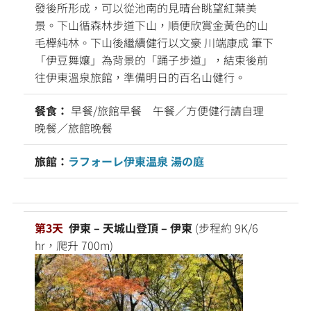
發後所形成，可以從池南的見晴台眺望紅葉美
景。下山循森林步道下山，順便欣賞金黃色的山
毛櫸純林。下山後繼續健行以文豪 川端康成 筆下
「伊豆舞孃」為背景的「踊子步道」，結束後前
往伊東溫泉旅館，準備明日的百名山健行。
餐食：
早餐/旅館早餐 午餐／方便健行請自理
晚餐／旅館晚餐
旅館：
ラフォーレ伊東温泉 湯の庭
第3天
伊東 – 天城山登頂 – 伊東
(步程約 9K/6
hr，爬升 700m)