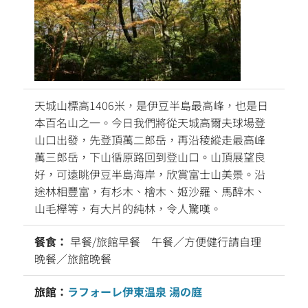
天城山標高1406米，是伊豆半島最高峰，也是日
本百名山之一。今日我們將從天城高爾夫球場登
山口出發，先登頂萬二郎岳，再沿稜縱走最高峰
萬三郎岳，下山循原路回到登山口。山頂展望良
好，可遠眺伊豆半島海岸，欣賞富士山美景。沿
途林相豐富，有杉木、檜木、姬沙羅、馬醉木、
山毛櫸等，有大片的純林，令人驚嘆。
餐食：
早餐/旅館早餐 午餐／方便健行請自理
晚餐／旅館晚餐
旅館：
ラフォーレ伊東温泉 湯の庭