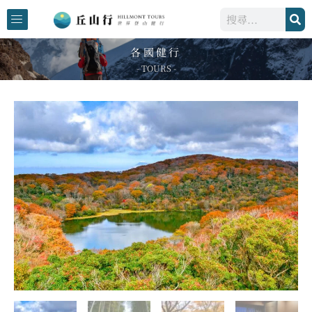
跳
搜
至
尋
主
各國健行
要
- TOURS -
內
容