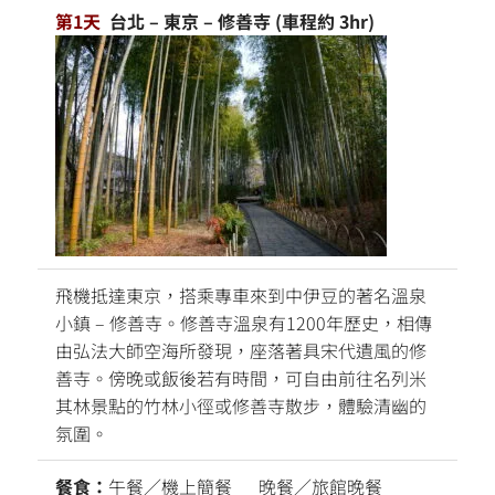
第1天
台北 – 東京 – 修善寺 (車程約 3hr)
飛機抵達東京，搭乘專車來到中伊豆的著名溫泉
小鎮 – 修善寺。修善寺溫泉有1200年歷史，相傳
由弘法大師空海所發現，座落著具宋代遺風的修
善寺。傍晚或飯後若有時間，可自由前往名列米
其林景點的竹林小徑或修善寺散步，體驗清幽的
氛圍。
餐食：
午餐／機上簡餐 晚餐／旅館晚餐