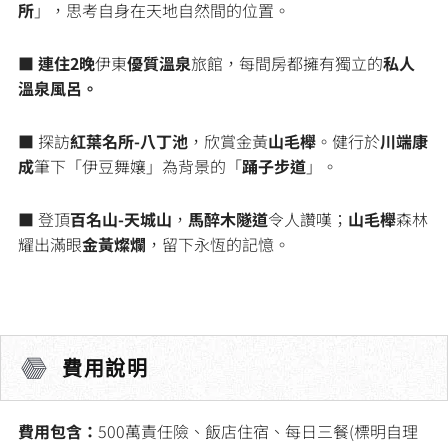
所
」，思考自身在天地自然間的位置。
■ 連住2晚
伊東
優質溫泉
旅館，每間房都擁有獨立的
私人
溫泉風呂。
■ 探訪
紅葉名所-八丁池
，欣賞金黃
山毛櫸
。健行於
川端康
成
筆下「伊豆舞孃」為背景的「
踊子步道
」。
■
登頂
百名山-天城山
，
馬醉木隧道
令人讚嘆；
山毛櫸
森林
耀出滿眼
金黃燦爛
，留下永恆的記憶。
費用說明
費用包含：
500萬責任險、飯店住宿、每日三餐(標明自理