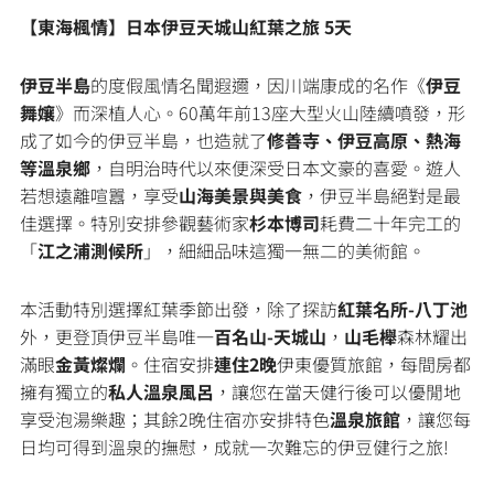
【東海楓情】日本伊豆天城山紅葉之旅 5天
伊豆半島
的度假風情名聞遐邇，因川端康成的名作《
伊豆
舞孃
》而深植人心。60萬年前13座大型火山陸續噴發，形
成了如今的伊豆半島，也造就了
修善寺、
伊豆高原、熱海
等溫泉鄉
，自明治時代以來便深受日本文豪的喜愛。遊人
若想遠離喧囂，享受
山海美景與美食
，伊豆半島絕對是最
佳選擇。特別安排參觀藝術家
杉本博司
耗費二十年完工的
「
江之浦測候所
」，細細品味這獨一無二的美術館。
本活動特別選擇紅葉季節出發，除了探訪
紅葉名所-
八丁池
外，更登頂伊豆半島唯一
百名山-天城山
，
山毛櫸
森林耀出
滿眼
金黃燦爛
。住宿安排
連住2晚
伊東優質旅館，每間房都
擁有獨立的
私人溫泉風呂
，讓您在當天健行後可以優閒地
享受泡湯樂趣；其餘2晚住宿亦安排特色
溫泉旅館
，讓您每
日均可得到溫泉的撫慰，成就一次難忘的伊豆健行之旅!