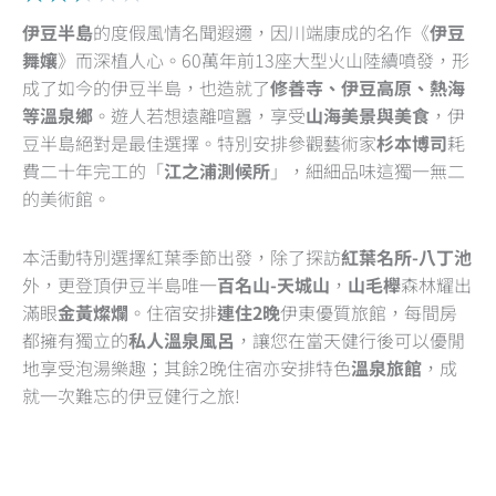
2.5
伊豆半島
的度假風情名聞遐邇，因川端康成的名作《
伊豆
out
舞孃
》而深植人心。60萬年前13座大型火山陸續噴發，形
of
成了如今的伊豆半島，也造就了
修善寺、
伊豆高原、熱海
5
等溫泉鄉
。遊人若想遠離喧囂，享受
山海美景與美食
，伊
豆半島絕對是最佳選擇。特別安排參觀藝術家
杉本博司
耗
費二十年完工的「
江之浦測候所
」，細細品味這獨一無二
的美術館。
本活動特別選擇紅葉季節出發，除了探訪
紅葉名所-
八丁池
外，更登頂伊豆半島唯一
百名山-天城山
，
山毛櫸
森林耀出
滿眼
金黃燦爛
。住宿安排
連住2晚
伊東優質旅館，每間房
都擁有獨立的
私人溫泉風呂
，讓您在當天健行後可以優閒
地享受泡湯樂趣；其餘2晚住宿亦安排特色
溫泉旅館
，成
就一次難忘的伊豆健行之旅!