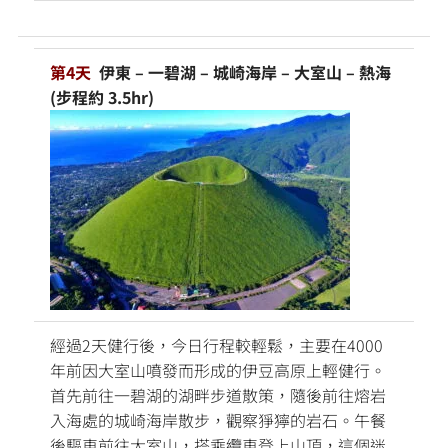
第4天
伊東 – 一碧湖 – 城崎海岸 – 大室山 – 熱海
(步程約 3.5hr)
經過2天健行後，今日行程較輕鬆，主要在4000
年前因大室山噴發而形成的伊豆高原上輕健行。
首先前往一碧湖的湖畔步道散策，隨後前往熔岩
入海處的城崎海岸散步，觀察猙獰的岩石。午餐
後驅車前往大室山，搭乘纜車登上山頂，這個迷