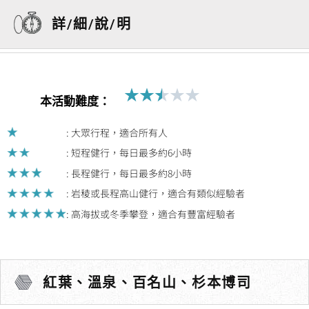
詳/細/說/明
★
★
★
★
★
Rated
本活動難度：
2.5
out
: 大眾行程，適合所有人
of
: 短程健行，每日最多約6小時
5
: 長程健行，每日最多約8小時
: 岩稜或長程高山健行，適合有類似經驗者
: 高海拔或冬季攀登，適合有豐富經驗者
紅葉、溫泉、百名山、杉本博司