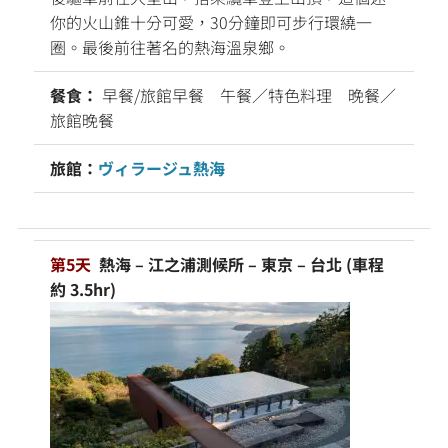
你的火山錐十分可愛，30分鐘即可步行環繞一
圈。最後前往著名的熱海溫泉鄉。
餐食：
早餐/旅館早餐 午餐／特色料理 晚餐／
旅館晚餐
旅館：
ヴィラージュ熱海
第5天
熱海 – 江之浦測候所 – 東京 – 台北 (車程
約 3.5hr)