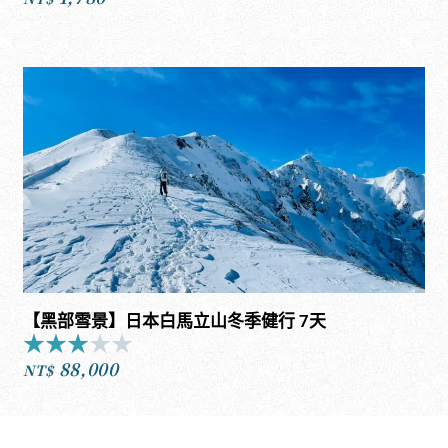
out
of
5
【黑部雪景】日本白馬立山冬季健行 7天
★
★
★
★
★
Rated
88,000
3
NT$
out
of
5