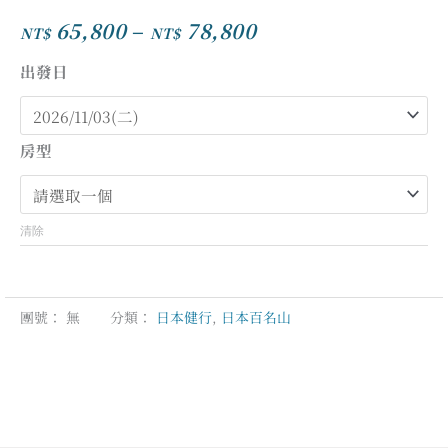
65,800
–
78,800
NT$
NT$
價
格
出發日
範
圍：
NT$65,800
房型
到
NT$78,800
清除
團號：
無
分類：
日本健行
,
日本百名山