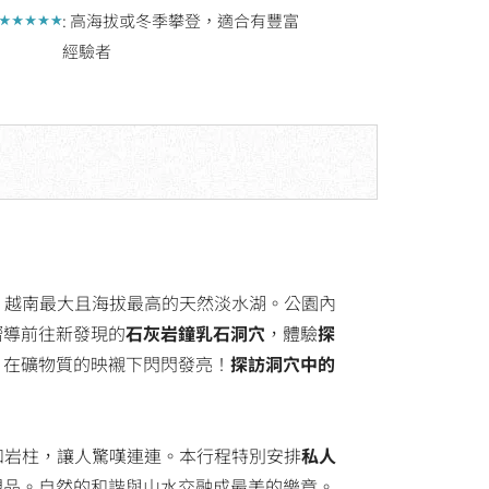
: 高海拔或冬季攀登，適合有豐富
經驗者
 越南最大且海拔最高的天然淡水湖。公園內
嚮導前往新發現的
石灰岩鐘乳石洞穴
，體驗
探
，在礦物質的映襯下閃閃發亮！
探訪洞穴中的
和岩柱，讓人驚嘆連連。本行程特別安排
私人
塑品。自然的和諧與山水交融成最美的樂章。