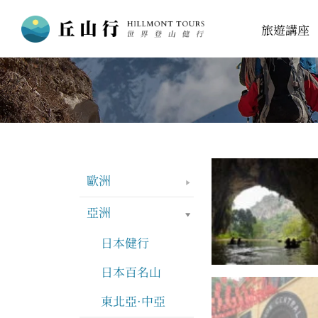
跳
旅遊講座
至
主
要
內
容
歐洲
亞洲
日本健行
日本百名山
東北亞·中亞