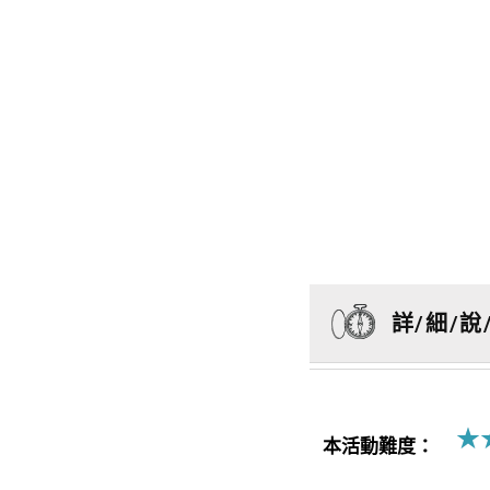
詳/細/說
★
本活動難度：