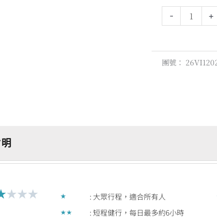
之
-
+
旅
6
天
人
團號：
26VI120
/明
★
★
★
★
Rated
: 大眾行程，適合所有人
2
: 短程健行，每日最多約6小時