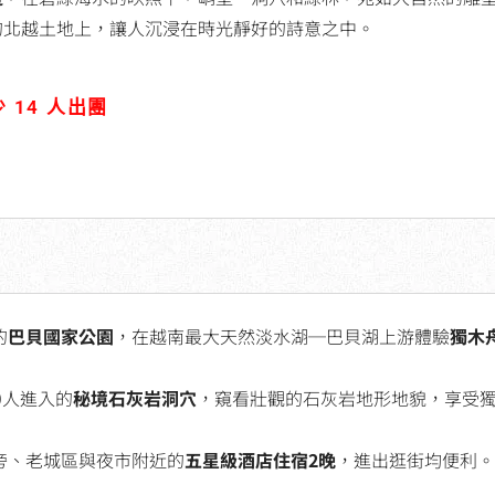
的北越土地上，讓人沉浸在時光靜好的詩意之中。
 14 人出團
的
巴貝國家公園
，在越南最大天然淡水湖─巴貝湖上游體驗
獨木
0人進入的
秘境石灰岩洞穴
，窺看壯觀的石灰岩地形地貌，享受
旁、老城區與夜市附近的
五星級酒店住宿2晚
，進出逛街均便利。