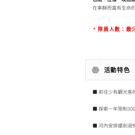
在寧靜而富有生命
* 隊員人數：最少
活動特色
■ 前往少有觀光客
■ 探索一年限制30
■ 河內安排還劍湖