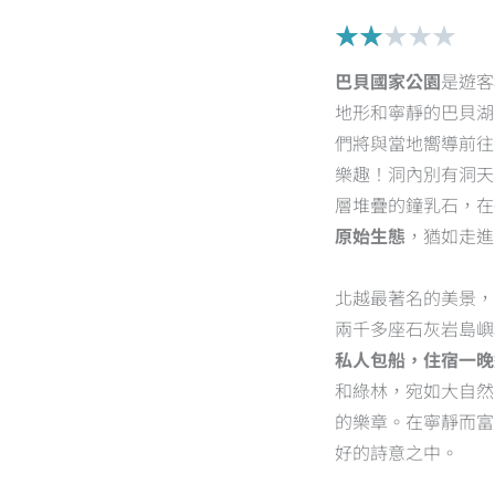
Rat
★
★
★
★
★
2
巴貝國家公園
是遊客
out
地形和寧靜的巴貝湖
of
們將與當地嚮導前往
5
樂趣！洞內別有洞天
層堆疊的鐘乳石，在
原始生態
，猶如走進
北越最著名的美景，
兩千多座石灰岩島嶼
私人包船，住宿一晚
和綠林，宛如大自然
的樂章。在寧靜而富
好的詩意之中。