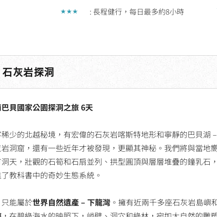
out
: 長程健行，每日最多約8小時
of
5
- 石灰岩探洞
巴貝國家公園探洞之旅 6天
客稀少的北越秘境，有宏偉的石灰岩喀斯特地形和寧靜的巴貝湖 –
灰岩洞窟，還有一些近年才被發現，更顯其神秘。我們將與當地
有洞天，壯觀的石筍和石扇並列、拱型圓頂與層層堆疊的鐘乳石
進了教科書中的奇妙生態系統。
，只能屬於
世界自然遺產 – 下龍灣
。擁有近兩千多座石灰岩島嶼
遊
，在碧綠海水的映照下，峭壁、洞穴和綠林，宛如大自然的雕