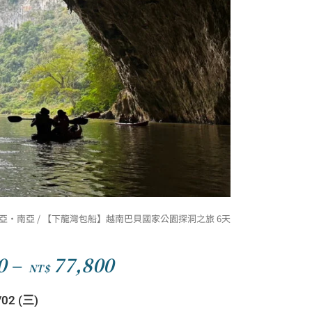
亞·南亞
/ 【下龍灣包船】越南巴貝國家公園探洞之旅 6天
0
–
77,800
NT$
價
格
/02 (三)