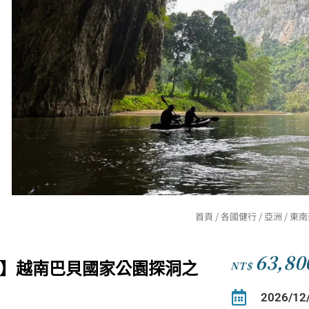
首頁
/
各國健行
/
亞洲
/
東南
63,80
NT$
】越南巴貝國家公園探洞之
2026/12