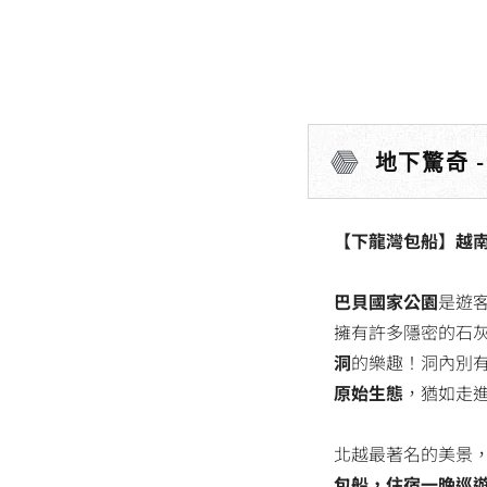
地下驚奇 
【下龍灣包船】越南
巴貝國家公園
是遊
擁有許多隱密的石
洞
的樂趣！洞內別
原始生態
，猶如走
北越最著名的美景
包船，住宿一晚巡