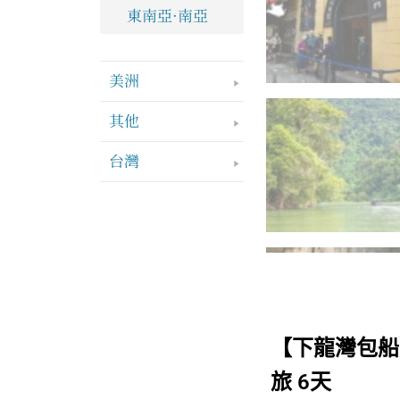
東南亞·南亞
美洲
其他
台灣
【下龍灣包船
旅 6天