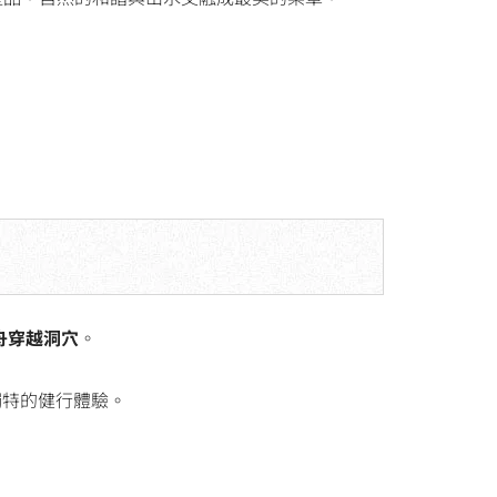
舟穿越洞穴
。
獨特的健行體驗。