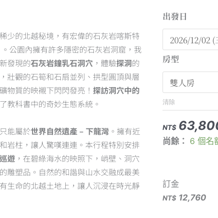
ed
出發日
【下
龍
稀少的北越秘境，有宏偉的石灰岩喀斯特
灣
 。公園內擁有許多隱密的石灰岩洞窟，我
房型
包
新發現的
石灰岩鐘乳石洞穴
，體驗
探洞
的
船】
，壯觀的石筍和石扇並列、拱型圓頂與層
越
礦物質的映襯下閃閃發亮！
探訪洞穴中的
南
了教科書中的奇妙生態系統。
清除
巴
63,80
貝
NT$
只能屬於
世界自然遺產 – 下龍灣
。擁有近
尚餘：
6 個名
國
和岩柱，讓人驚嘆連連。本行程特別安排
家
巡遊
，在碧綠海水的映照下，峭壁、洞穴
公
的雕塑品。自然的和諧與山水交融成最美
園
訂金
有生命的北越土地上，讓人沉浸在時光靜
探
12,760
NT$
洞