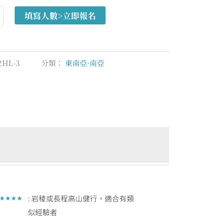
填寫人數>立即報名
2HL-3
分類：
東南亞·南亞
: 岩稜或長程高山健行，適合有類
似經驗者