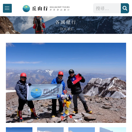
跳
搜
至
尋
主
各國健行
要
- TOURS -
內
容