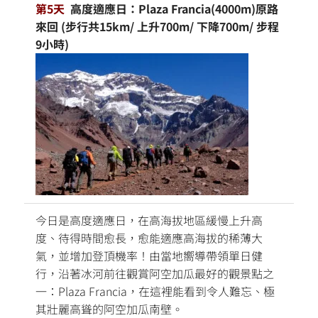
第5天
高度適應日：Plaza Francia(4000m)原路
來回 (步行共15km/ 上升700m/ 下降700m/ 步程
9小時)
今日是高度適應日，在高海拔地區緩慢上升高
度、待得時間愈長，愈能適應高海拔的稀薄大
氣，並增加登頂機率！由當地嚮導帶領單日健
行，沿著冰河前往觀賞阿空加瓜最好的觀景點之
一：Plaza Francia，在這裡能看到令人難忘、極
其壯麗高聳的阿空加瓜南壁。