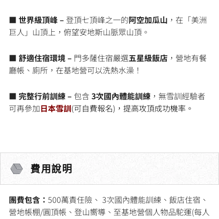
■
世界級頂峰 –
登頂七頂峰之一的
阿空加瓜山
，在「美洲
巨人」山頂上，俯望安地斯山脈眾山頂。
■ 舒適住宿環境 –
門多薩住宿嚴選
五星級飯店
，營地有餐
廳帳、廁所，在基地營可以洗熱水澡！
■ 完整行前訓練 –
包含
3次國內體能訓練
，無雪訓經驗者
可再參加
日本雪訓
(可自費報名)，提高攻頂成功機率。
費用說明
團費包含：
500萬責任險、 3次國內體能訓練、飯店住宿、
營地帳棚/圓頂帳、登山嚮導、至基地營個人物品駝運(每人