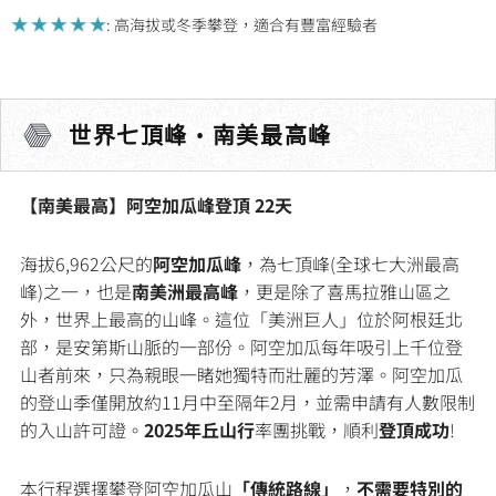
: 高海拔或冬季攀登，適合有豐富經驗者
世界七頂峰 • 南美最高峰
【南美最高】阿空加瓜峰登頂 22天
海拔6,962公尺的
阿空加瓜峰
，為七頂峰(全球七大洲最高
峰)之一，也是
南美洲最高峰
，更是除了喜馬拉雅山區之
外，世界上最高的山峰。這位「美洲巨人」位於阿根廷北
部，是安第斯山脈的一部份。阿空加瓜每年吸引上千位登
山者前來，只為親眼一睹她獨特而壯麗的芳澤。阿空加瓜
的登山季僅開放約11月中至隔年2月，並需申請有人數限制
的入山許可證。
2025年丘山行
率團挑戰，順利
登頂成功
!
本行程選擇攀登阿空加瓜山
「傳統路線」
，
不需要特別的