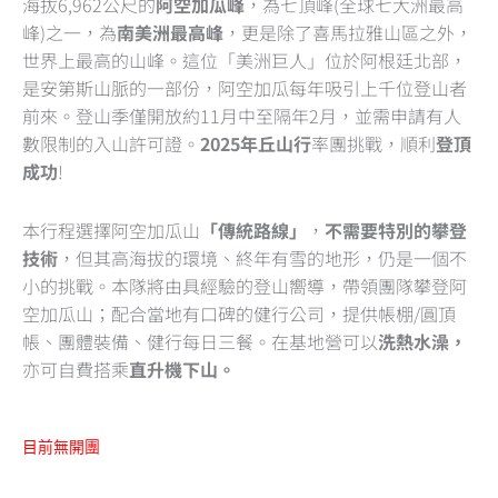
海拔6,962公尺的
阿空加瓜峰
，為七頂峰(全球七大洲最高
out
峰)之一，為
南美洲最高峰
，更是除了喜馬拉雅山區之外，
of
世界上最高的山峰。這位「美洲巨人」位於阿根廷北部，
5
是安第斯山脈的一部份，阿空加瓜每年吸引上千位登山者
前來。登山季僅開放約11月中至隔年2月，並需申請有人
數限制的入山許可證。
2025年丘山行
率團挑戰，順利
登頂
成功
!
本行程選擇阿空加瓜山
「傳統路線」
，
不需要特別的攀登
技術
，但其高海拔的環境、終年有雪的地形，仍是一個不
小的挑戰。本隊將由具經驗的登山嚮導，帶領團隊攀登阿
空加瓜山；配合當地有口碑的健行公司，提供帳棚/圓頂
帳、團體裝備、健行每日三餐。在基地營可以
洗熱水澡，
亦可自費搭乘
直升機下山。
目前無開團