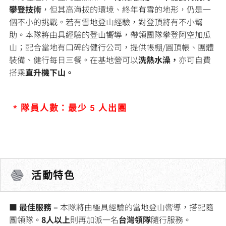
攀登技術
，但其高海拔的環境、終年有雪的地形，仍是一
個不小的挑戰。若有雪地登山經驗，對登頂將有不小幫
助。本隊將由具經驗的登山嚮導，帶領團隊攀登阿空加瓜
山；配合當地有口碑的健行公司，提供帳棚/圓頂帳、團體
裝備、健行每日三餐。在基地營可以
洗熱水澡，
亦可自費
搭乘
直升機下山。
* 隊員人數：最少 5 人出團
活動特色
■ 最佳服務
–
本隊將由極具經驗的當地登山嚮導，搭配隨
團領隊。
8人以上
則再加派一名
台灣領隊
隨行服務。