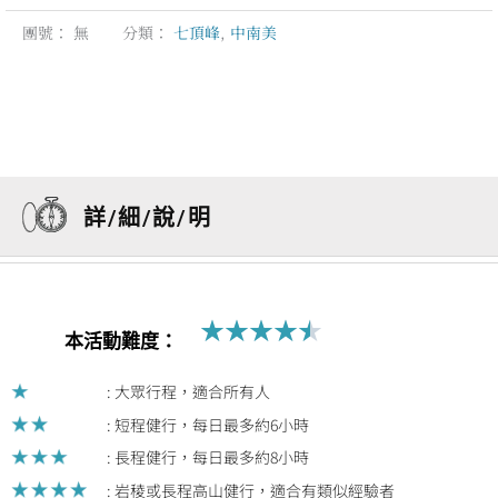
團號：
無
分類：
七頂峰
,
中南美
詳/細/說/明
★
★
★
★
★
Rated
本活動難度：
4.5
out
: 大眾行程，適合所有人
of
: 短程健行，每日最多約6小時
5
: 長程健行，每日最多約8小時
: 岩稜或長程高山健行，適合有類似經驗者