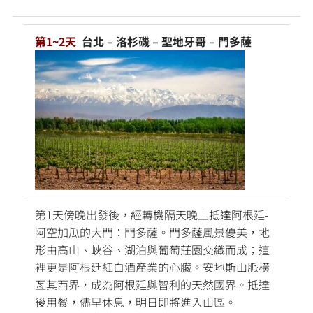
第1~2天
台北 – 洛杉磯 – 聖地牙哥 – 門多薩
第1天傍晚出發後，經轉機隔天晚上抵達阿根廷-
阿空加瓜的大門：門多薩。門多薩風景優美，地
形由高山、峽谷、湖泊與葡萄莊園交織而成；這
裡更是阿根廷紅白酒產業的心臟。安地斯山脈橫
亙其西界，成為阿根廷與智利的天然國界。抵達
後用餐，儘早休息，明日即將進入山區。