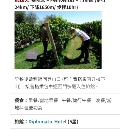
24km/ 下降1650m/ 步程10hr)
早餐後啟程返回登山口 (可自費搭乘直升機下
山)，接著搭乘包車返回門多薩入住旅館。
餐食：
早餐/營地早餐 午餐/健行午餐 晚餐/當
地料理慶功宴
旅館：
Diplomatic Hotel
(5星)