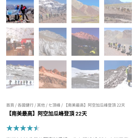
首頁
/
各國健行
/
其他
/
七頂峰
/ 【南美最高】阿空加瓜峰登頂 22天
【南美最高】阿空加瓜峰登頂 22天
Rated
★
★
★
★
★
4.5