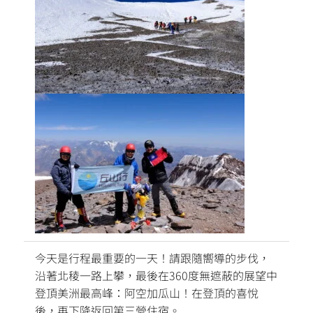
今天是行程最重要的一天！請跟隨嚮導的步伐，
沿著北稜一路上攀，最後在360度無遮蔽的展望中
登頂美洲最高峰：阿空加瓜山！在登頂的喜悅
後，再下降返回第三營住宿。