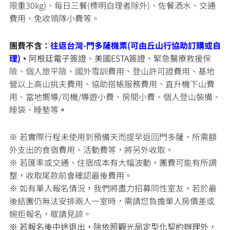
限重30kg)、每日三餐(標明自理者除外)、佐餐酒水、交通
費用、免收領隊小費等。
團費不含：
往返台灣-門多薩機票(可由丘山行協助訂購或自
理)
、
阿根廷電子簽證、美國ESTA簽證、
緊急醫療救援保
險、個人旅平險、國外雪訓費用、登山許可證費用、基地
營以上高山挑夫費用、協助搭帳服務費用、直升機下山費
用、當地嚮導/司機/導遊小費、房間小費、個人登山裝備、
睡袋、睡墊等
。
※ 若實際行程未使用到預備天而提早返回門多薩，所需額
外支出的食宿費用、活動費等，將另外收取。
※ 若匯率或交通、住宿成本有大幅波動，團費可能有所調
整，收取尾款前會確認最後費用。
※ 如有單人報名情況，我們將盡力招募同性室友。若於最
後結團仍無法安排兩人一室時，需請您負擔單人房價差或
婉拒報名，敬請見諒。
※ 若報名後中途退出，除依照觀光局定型化契約辦理外，