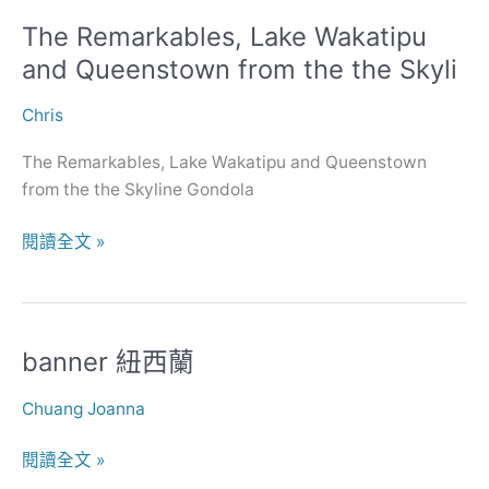
The Remarkables, Lake Wakatipu
The
Remarkables,
and Queenstown from the the Skyli
Lake
Wakatipu
Chris
and
The Remarkables, Lake Wakatipu and Queenstown
Queenstown
from the the Skyline Gondola
from
the
閱讀全文 »
the
Skyli
banner 紐西蘭
banner
紐
Chuang Joanna
西
蘭
閱讀全文 »