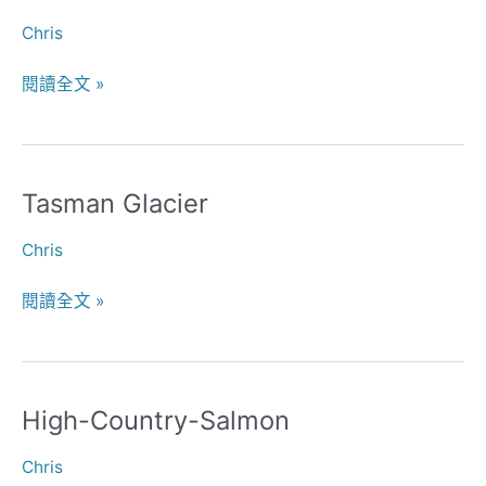
Chris
閱讀全文 »
Tasman Glacier
Tasman
Glacier
Chris
閱讀全文 »
High-Country-Salmon
High-
Country-
Chris
Salmon