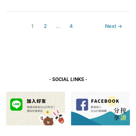
公
園
1
2
...
4
Next
→
- SOCIAL LINKS -