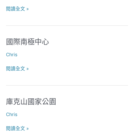
閱讀全文 »
國際南極中心
國
際
Chris
南
極
閱讀全文 »
中
心
庫克山國家公園
庫
克
Chris
山
國
閱讀全文 »
家