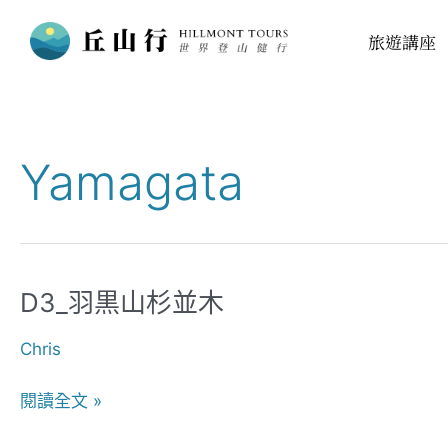
跳
旅遊講座
至
主
要
內
容
Yamagata
D3_羽黒山杉並木
D3_
羽
Chris
黒
山
閱讀全文 »
杉
並