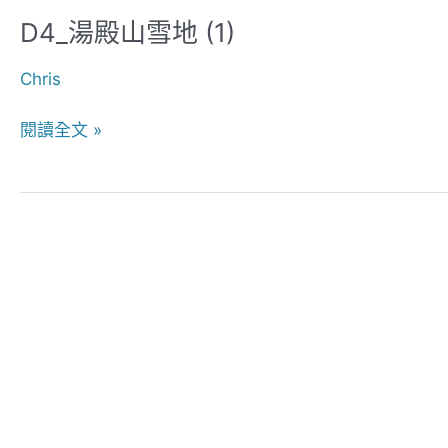
D4_湯殿山雪地 (1)
D4_
湯
Chris
殿
山
閱讀全文 »
雪
地
(1)