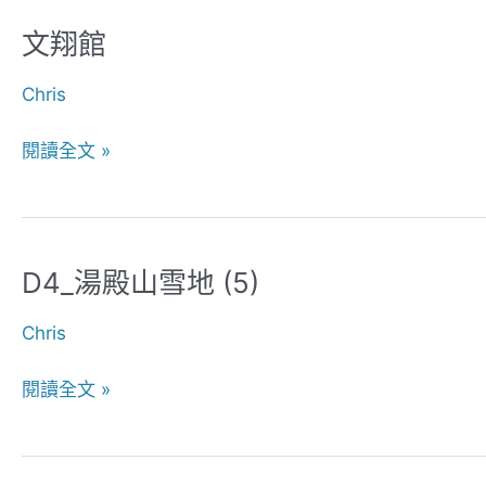
文翔館
文
翔
Chris
館
閱讀全文 »
D4_湯殿山雪地 (5)
D4_
湯
Chris
殿
山
閱讀全文 »
雪
地
(5)