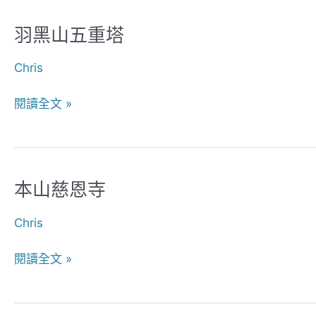
羽黑山五重塔
羽
黑
Chris
山
五
閱讀全文 »
重
塔
本山慈恩寺
本
山
Chris
慈
恩
閱讀全文 »
寺