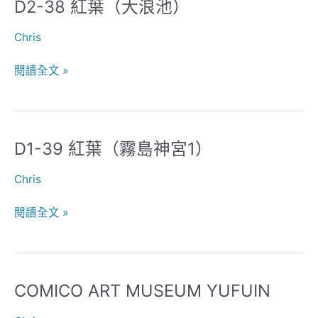
D2-38 紅葉（大浪池）
D2-
2）
38
Chris
紅
葉
閱讀全文 »
（大
浪
池）
D1-39 紅葉（霧島神宮1）
D1-
39
Chris
紅
葉
閱讀全文 »
（霧
島
神
宮
COMICO ART MUSEUM YUFUIN
COMICO
1）
ART