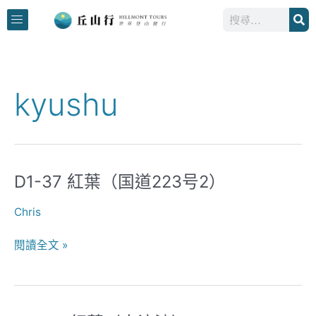
跳
搜
至
尋
主
要
內
kyushu
容
D1-37 紅葉（国道223号2）
D1-
37
Chris
紅
葉
閱讀全文 »
（国
道
223
号