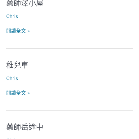
藥師澤小屋
藥
師
Chris
澤
小
閱讀全文 »
屋
稚兒車
稚
兒
Chris
車
閱讀全文 »
藥師岳途中
藥
師