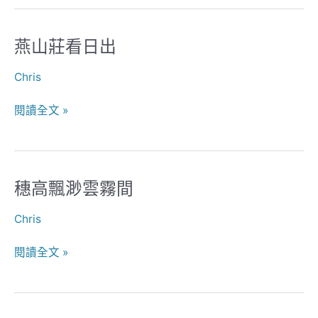
燕山莊看日出
燕
山
Chris
莊
看
閱讀全文 »
日
出
穗高飄渺雲霧間
穗
高
Chris
飄
渺
閱讀全文 »
雲
霧
間