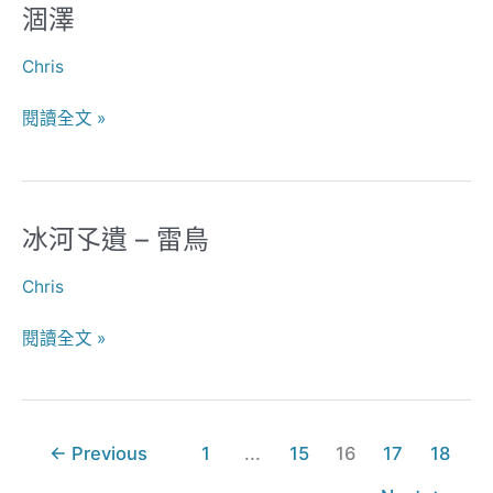
涸澤
涸
澤
Chris
閱讀全文 »
冰河孓遺 – 雷鳥
冰
河
Chris
孓
遺
閱讀全文 »
–
雷
鳥
←
Previous
1
...
15
16
17
18