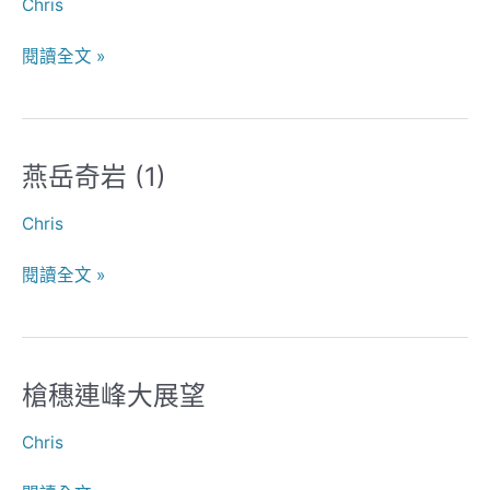
Chris
岳
途
閱讀全文 »
中
燕岳奇岩 (1)
燕
岳
Chris
奇
岩
閱讀全文 »
(1)
槍穗連峰大展望
槍
穗
Chris
連
峰