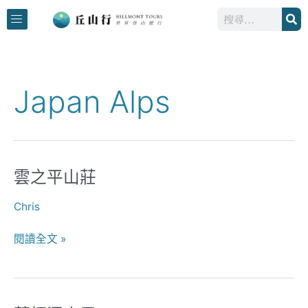
跳
搜
至
尋
主
要
內
Japan Alps
容
雲之平山莊
雲
之
Chris
平
山
閱讀全文 »
莊