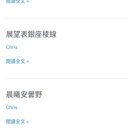
閱讀全文 »
大
展
望
展望表銀座稜線
展
望
Chris
表
銀
閱讀全文 »
座
稜
線
晨曦安曇野
晨
曦
Chris
安
曇
閱讀全文 »
野