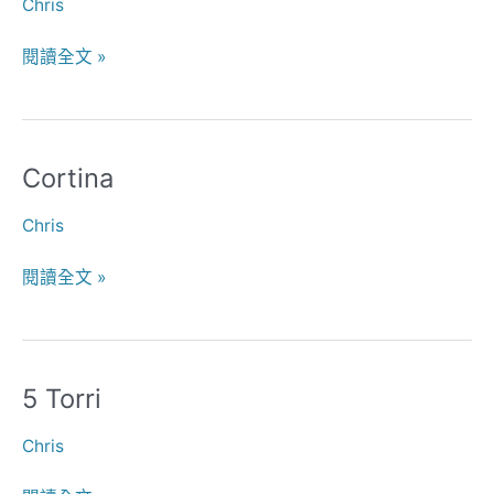
Chris
閱讀全文 »
Cortina
Cortina
Chris
閱讀全文 »
5 Torri
5
Torri
Chris