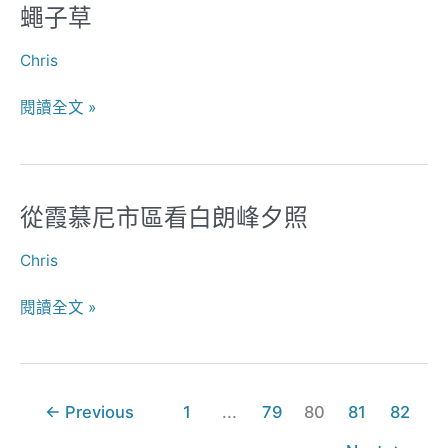
蠅子草
蠅
山
子
Chris
草
閱讀全文 »
從霞慕尼市區看白朗峰夕照
從
霞
Chris
慕
尼
閱讀全文 »
市
區
看
白
←
Previous
1
...
79
80
81
82
朗
峰