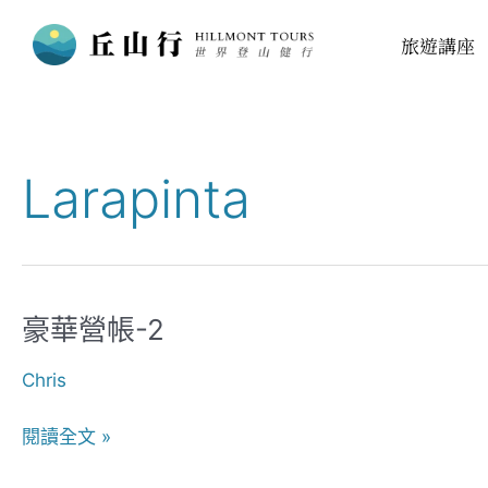
跳
旅遊講座
至
主
要
內
容
Larapinta
豪華營帳-2
豪
華
Chris
營
帳-2
閱讀全文 »