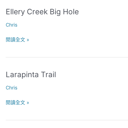
Ellery Creek Big Hole
Ellery
Creek
Chris
Big
Hole
閱讀全文 »
Larapinta Trail
Larapinta
Trail
Chris
閱讀全文 »