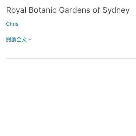
Royal Botanic Gardens of Sydney
Royal
Botanic
Chris
Gardens
of
閱讀全文 »
Sydney