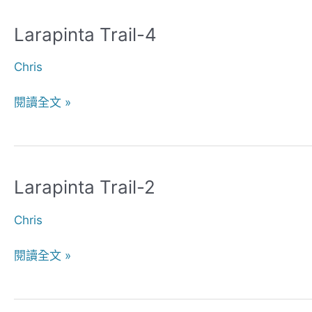
Larapinta Trail-4
Larapinta
Trail-
Chris
4
閱讀全文 »
Larapinta Trail-2
Larapinta
Trail-
Chris
2
閱讀全文 »