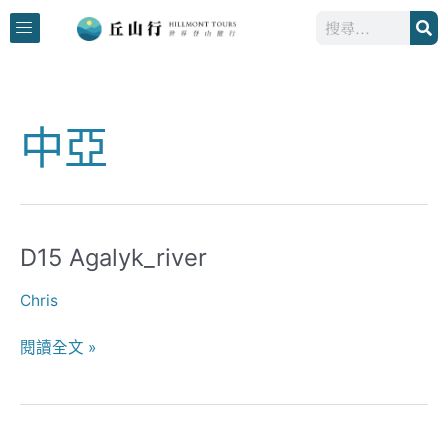
跳
搜
至
尋
主
要
內
中亞
容
D15 Agalyk_river
D15
Agalyk_river
Chris
閱讀全文 »