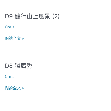
景
(3)
D9 健行山上風景 (2)
D9
健
Chris
行
山
閱讀全文 »
上
風
景
(2)
D8 獵鷹秀
D8
獵
Chris
鷹
秀
閱讀全文 »