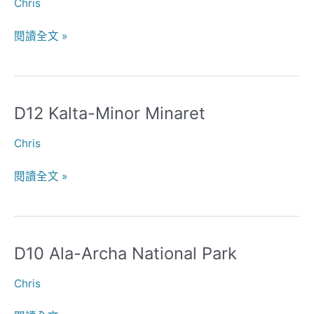
Chris
閱讀全文 »
D12 Kalta-Minor Minaret
D12
Kalta-
Chris
Minor
Minaret
閱讀全文 »
D10 Ala-Archa National Park
D10
Ala-
Chris
Archa
National