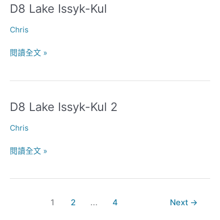
D8 Lake Issyk-Kul
D8
Lake
Chris
Issyk-
Kul
閱讀全文 »
D8 Lake Issyk-Kul 2
D8
Lake
Chris
Issyk-
Kul
閱讀全文 »
2
1
2
...
4
Next
→