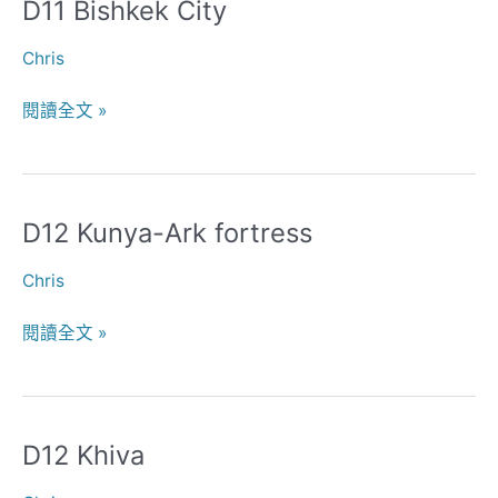
D11 Bishkek City
D11
Bishkek
Chris
City
閱讀全文 »
D12 Kunya-Ark fortress
D12
Kunya-
Chris
Ark
fortress
閱讀全文 »
D12 Khiva
D12
Khiva