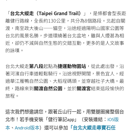
「
台北大縱走（Taipei Grand Trail）
」，是條都會型長距
離健行路線，全長約130公里，共分為8個路段。北起自關
渡，南至政大後山——貓空，沿途經過陽明山國家公園等
台北的風景名勝，步道環繞著台北盆地，雖與人煙甚為相
近，卻仍不減與自然生態的交錯互動，更多的是人文故事
的詠嘆。
台北大縱走
第八段
起點為
捷運動物園站
，從此處出發，沿
著河濱自行車道輕鬆騎行。沿途視野開闊，景色宜人，經
過華江雁鴨自然公園、大稻埕碼頭，並穿越社子大橋。最
終，路線來到
關渡自然公園
，並於
關渡宮
結束這段愉快的
旅程。
這次我們想邀請您，跟著丘山行一起，用雙腿圈擁整個台
北市！若手機安裝「健行筆記
」（安裝連結：
版
app
iOS
本
、
版本
）還可以參加
「台北大縱走尋寶石任
Android