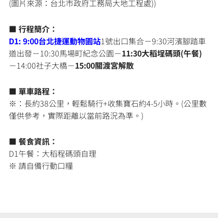
(圖片來源：台北市政府工務局大地工程處))
■
行程簡介：
D1:
9:00台北捷運動物園站
1號出口集合－9:30河濱腳踏車
道出發－10:30馬場町紀念公園－
11:30大稻埕碼頭(午餐)
－14:00社子大橋－
15:00關渡宮解散
■ 單車路程：
※：長約38公里，輕鬆騎行+收集寶石約4-5小時。(公里數
僅供參考，實際距離以當前路況為準。)
■ 餐食資訊：
D1午餐：大稻程碼頭自理
※ 請自備行動口糧