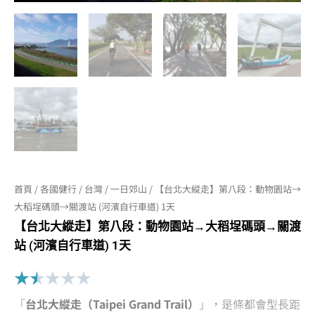
首頁
/
各國健行
/
台灣
/
一日郊山
/ 【台北大縱走】第八段：動物園站→
大稻埕碼頭→關渡站 (河濱自行車道) 1天
【台北大縱走】第八段：動物園站→大稻埕碼頭→關渡
站 (河濱自行車道) 1天
Rated
★
★
★
★
★
1.5
「
台北大縱走（Taipei Grand Trail）
」，是條都會型長距
out