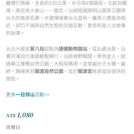
離健行路線，全長約130公里，共分為8個路段。北起自關
of
渡，南至政大後山——貓空，沿途經過陽明山國家公園等
5
台北的風景名勝，步道環繞著台北盆地，雖與人煙甚為相
近，卻仍不減與自然生態的交錯互動，更多的是人文故事
的詠嘆。
台北大縱走
第八段
起點為
捷運動物園站
，從此處出發，沿
著河濱自行車道輕鬆騎行。沿途視野開闊，景色宜人，經
過華江雁鴨自然公園、大稻埕碼頭，並穿越社子大橋。最
終，路線來到
關渡自然公園
，並於
關渡宮
結束這段愉快的
旅程。
更多
一日郊山
活動>>
1,080
NT$
出發日
【台