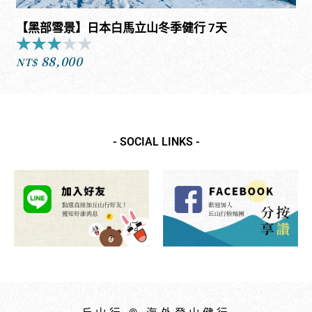
【黑部雪景】日本白馬立山冬季健行 7天
★
★
★
★
★
Rated
88,000
3
NT$
out
of
5
- SOCIAL LINKS -