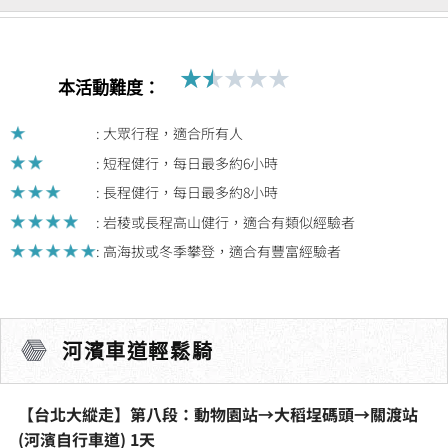
關
渡
站
★
★
★
★
★
Rated
(河
本活動難度：
1.5
濱
out
: 大眾行程，適合所有人
自
of
行
: 短程健行，每日最多約6小時
5
車
: 長程健行，每日最多約8小時
道)
: 岩稜或長程高山健行，適合有類似經驗者
1
: 高海拔或冬季攀登，適合有豐富經驗者
天
人
河濱車道輕鬆騎
【台北大縱走】第八段：動物園站→大稻埕碼頭→關渡站
(河濱自行車道) 1天