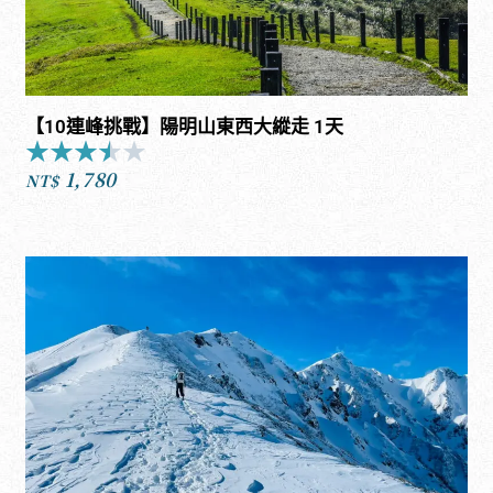
【10連峰挑戰】陽明山東西大縱走 1天
★
★
★
★
★
Rated
1,780
3.5
NT$
out
of
5