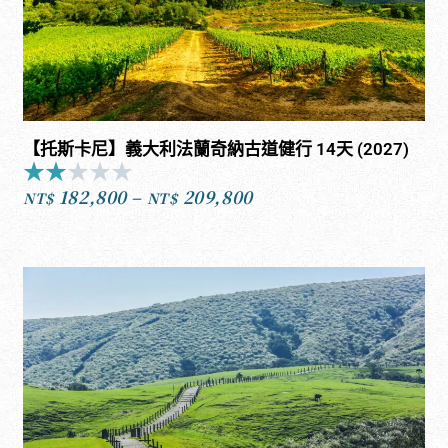
【托斯卡尼】義大利法蘭奇納古道健行 14天 (2027)
★
★
★
★
★
Rated
182,800
–
209,800
2
NT$
NT$
價
out
格
of
範
5
圍：
NT$182,800
到
NT$209,800