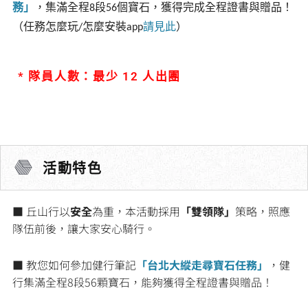
務」
，集滿全程
段
個寶石，獲得完成全程證書與贈品！
8
56
（任務怎麼玩
怎麼安裝
請見此
）
/
app
* 隊員人數：最少 12 人出團
活動特色
■ 丘山行以
安全
為重，本活動採用
「雙領隊」
策略，照應
隊伍前後，讓大家安心騎行。
■ 教您如何參加健行筆記
「台北大縱走尋寶石任務」
，健
行集滿全程8段56顆寶石，能夠獲得全程證書與贈品！