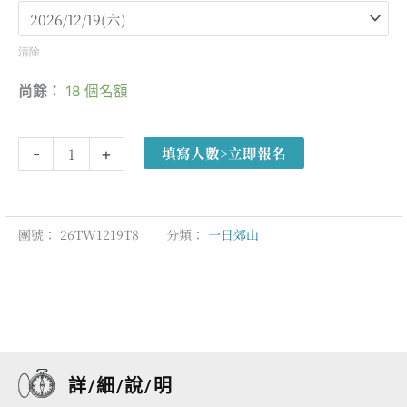
北
大
縱
清除
走】
尚餘：
18 個名額
第
八
段：
填寫人數>立即報名
-
+
動
物
園
團號：
26TW1219T8
分類：
一日郊山
站
→
大
稻
埕
碼
頭
詳/細/說/明
→