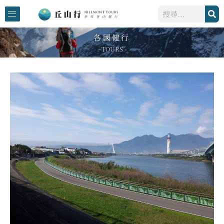
跳
搜
至
尋
主
各國健行
要
- TOURS -
內
容