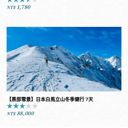
Rated
1,780
3.5
NT$
out
of
5
【黑部雪景】日本白馬立山冬季健行 7天
★
★
★
★
★
Rated
88,000
3
NT$
out