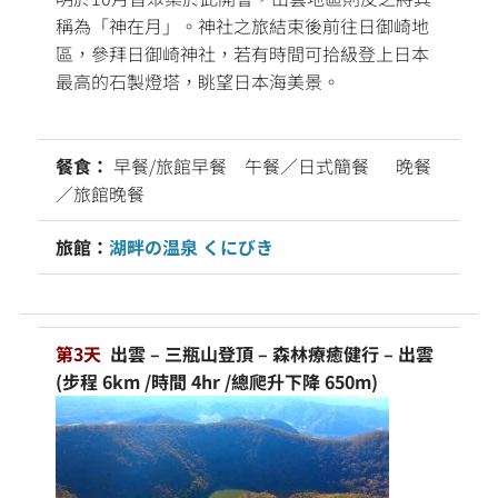
稱為「神在月
」。神社之旅結束後前往日御崎地
區，參拜日御崎神社，若有時間可拾級登上日本
最高的石製燈塔，眺望日本海美景。
餐食：
早餐/旅館早餐 午餐／日式簡餐 晚餐
／旅館晚餐
旅館：
湖畔の温泉 くにびき
第3天
出雲 – 三瓶山登頂 – 森林療癒健行 – 出雲
(步程 6km /時間 4hr /總爬升下降 650m)