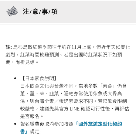
注/意/事/項
註:
島根鳥取紅葉季節往年約在11月上旬，但近年天候變化
劇烈，紅葉時間較難預測。若是出團時紅葉狀況不如預
期，尚祈見諒。
【日本素食說明】
日本飲食文化與台灣不同，當地多數「素食」仍含
蔥、薑、蒜、韭菜，湯底亦常使用柴魚或大骨高
湯，與台灣全素／蛋奶素要求不同。若您飲食限制
較嚴格，建議先與官方 LINE 確認可行性後，再評估
是否報名。
報名繳費後取消參加按照
「國外旅遊定型化契約
書」
規定: