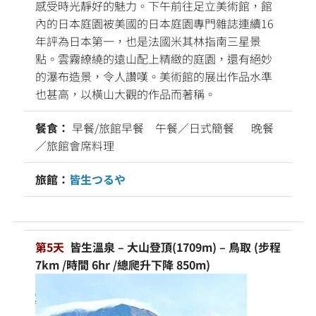
感受時光靜好的魅力。下午前往足立美術館，館
內的日本庭園被美國的日本庭園專門雜誌連續16
年評為日本第一，也是法國米其林指南三星景
點。雲霧繚繞的遠山配上精緻的庭園，還有絕妙
的瀑布造景，令人讚嘆。美術館的展出作品水準
也甚高，以橫山大觀的作品而著稱。
餐食：
早餐/旅館早餐 午餐／日式簡餐 晚餐
／旅館會席料理
旅館：
皆生つるや
第5天
皆生溫泉 – 大山登頂(1709m) – 鳥取 (步程
7km /時間 6hr /總爬升下降 850m)