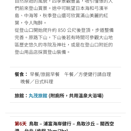
自然原始的風貌，四季景觀豐富，吸引憧憬的人
們前來登山賞景。途中可眺望日本海和弓濱半
島、中海等，秋季登山還可欣賞滿山美麗的紅
葉，令人陶醉。
從登山口開始爬升約 850 公尺後登頂，步道整備
完善。原路下山，下山後若有時間可參觀大山地
區歷史悠久的寺院及神社，或是在登山口附近的
登山用品店採買登山裝備。
餐食：
早餐/旅館早餐 午餐／方便健行請自理
晚餐／日式料理
旅館：
丸茂旅館
(附廁所，共用溫泉大浴場)
第6天
鳥取 – 浦富海岸健行 – 鳥取沙丘 – 關西空
港 – 台北 (步程 3km/2hr)