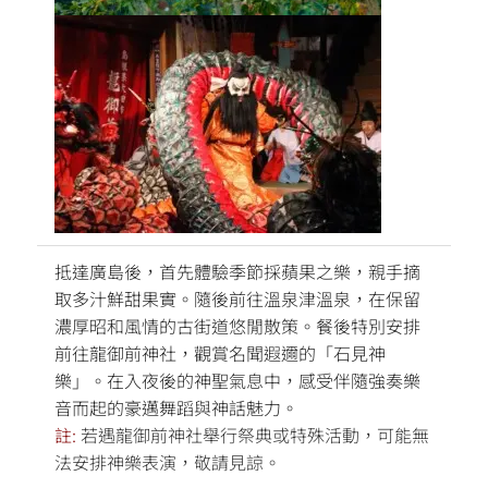
抵達廣島後，首先體驗季節採蘋果之樂，親手摘
取多汁鮮甜果實。隨後前往溫泉津溫泉，在保留
濃厚昭和風情的古街道悠閒散策。餐後特別安排
前往龍御前神社，觀賞名聞遐邇的「石見神
樂」。在入夜後的神聖氣息中，感受伴隨強奏樂
音而起的豪邁舞蹈與神話魅力。
註:
若遇龍御前神社舉行祭典或特殊活動，可能無
法安排神樂表演，敬請見諒。