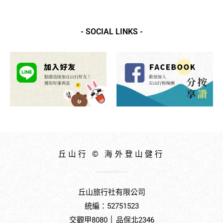
of
5
- SOCIAL LINKS -
丘山行 © 海外登山健行
丘山旅行社有限公司
統編：52751523
交觀甲8080 │ 品保北2346