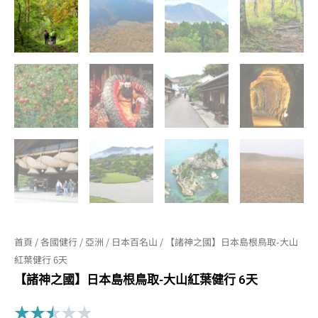
首頁
/
各國健行
/
亞洲
/
日本百名山
/ 【諸神之國】日本島根鳥取-大山
紅葉健行 6天
【諸神之國】日本島根鳥取-大山紅葉健行 6天
Rated
★
★
★
★
★