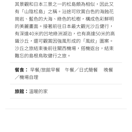
其景觀和日本三景之一的松島頗為相似，因此又
有「山陰松島」之稱。沿途可欣賞白色的海蝕花
崗岩、藍色的大海、綠色的松樹，構成色彩鮮明
的美麗畫面。接著前往日本最大觀光沙丘健行，
有深達40米的凹地綠洲湖泊，也有高達50米的高
聳沙丘，還可觀賞因強風形成的「風紋」圖案。
沙丘之旅結束後前往關西機場，搭機返台，結束
難忘的島根鳥取健行之旅。
餐食：
早餐/旅館早餐 午餐／日式簡餐 晚餐
／機場自理
旅館：
溫暖的家