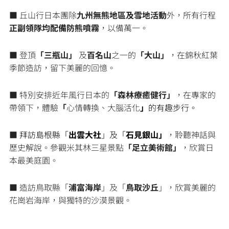
■ 丘山行日本團除
九州無熊地區及雪地活動
外，所有行程
正副領隊均配備防熊噴霧
，以備萬一。
■ 登頂
「三瓶山」
及
百名山
之一的
「大山」
，在錦秋紅葉
季節造訪，留下美麗的回憶。
■ 特別安排近年風行日本的
「森林療癒健行」
，在專家的
帶領下，體驗
「
心情轉換、大腦活化
」
的有趣步行。
■
拜訪島根縣「
出雲大社
」及「
石見銀山」
，聆聽神話與
歷史解說。參觀米其林三星景點
「足立美術館」
，欣賞日
本最美庭園。
■ 造訪鳥取縣「
浦富海岸
」及「
鳥取沙丘
」，欣賞美麗的
花崗岩海岸，與獨特的沙漠景觀。