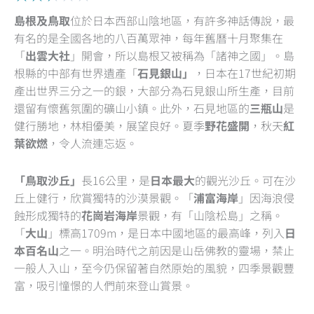
2.5
島根及鳥取
位於日本西部山陰地區，有許多神話傳說，最
out
有名的是全國各地的八百萬眾神，每年舊曆十月聚集在
of
「
出雲大社
」開會，所以島根又被稱為「諸神之國」。島
5
根縣的中部有世界遺產「
石見銀山」
，日本在17世紀初期
產出世界三分之一的銀，大部分為石見銀山所生產，目前
還留有懷舊氛圍的礦山小鎮。此外，石見地區的
三瓶山
是
健行勝地，林相優美，展望良好。夏季
野花盛開
，秋天
紅
葉欲燃
，令人流連忘返。
「鳥取沙丘」
長16公里，是
日本最大
的觀光沙丘。可在沙
丘上健行，欣賞獨特的沙漠景觀。「
浦富海岸
」因海浪侵
蝕形成獨特的
花崗岩海岸
景觀，有「山陰松島」之稱。
「
大山
」標高1709m，是日本中國地區的最高峰，列入
日
本百名山
之一。明治時代之前因是山岳佛教的靈場，禁止
一般人入山，至今仍保留著自然原始的風貌，四季景觀豐
富，吸引憧憬的人們前來登山賞景。