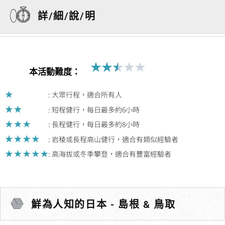
詳/細/說/明
★
★
★
★
★
Rated
本活動難度：
2.5
out
: 大眾行程，適合所有人
of
: 短程健行，每日最多約6小時
5
: 長程健行，每日最多約8小時
: 岩稜或長程高山健行，適合有類似經驗者
: 高海拔或冬季攀登，適合有豐富經驗者
鮮為人知的日本 - 島根 & 鳥取