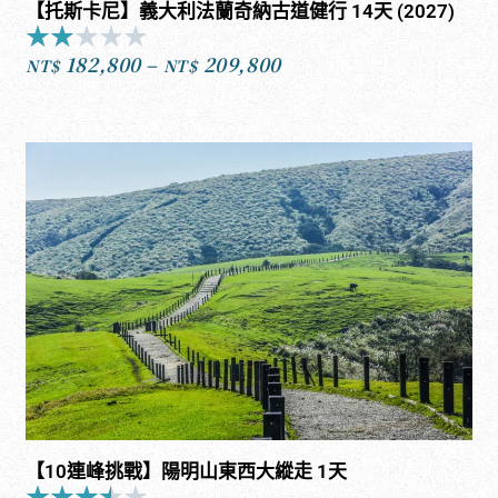
【托斯卡尼】義大利法蘭奇納古道健行 14天 (2027)
★
★
★
★
★
Rated
182,800
–
209,800
2
NT$
NT$
價
out
格
of
範
5
圍：
NT$182,800
到
NT$209,800
【10連峰挑戰】陽明山東西大縱走 1天
★
★
★
★
★