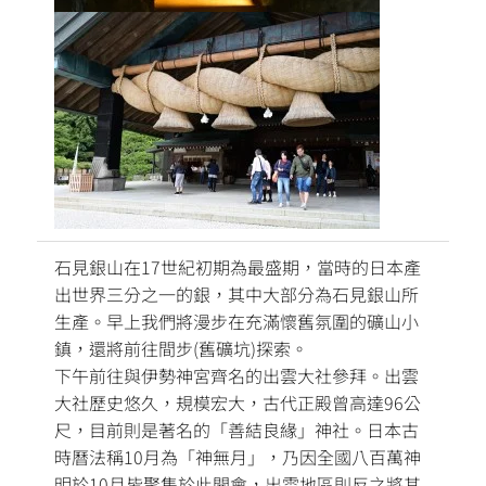
石見銀山在17世紀初期為最盛期，當時的日本產
出世界三分之一的銀，其中大部分為石見銀山所
生產。早上我們將漫步在充滿懷舊氛圍的礦山小
鎮，還將前往間步(舊礦坑)探索。
下午前往與伊勢神宮齊名的出雲大社參拜。出雲
大社歷史悠久，規模宏大，古代正殿曾高達96公
尺，目前則是著名的「善結良緣」神社。日本古
時曆法稱10月為「神無月
」
，乃因全國八百萬神
明於10月皆聚集於此開會，出雲地區則反之將其