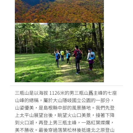
三瓶山是以海拔 1126米的男三瓶山爲主峰的七座
山峰的總稱，屬於大山隱岐國立公園的一部分，
山姿優美，是島根縣中部的風景勝地。我們先登
上太平山展望台後，眺望火山口美景，接著下降
到火口湖，再登上男三瓶主峰，一路紅葉燦爛，
美不勝收。最後穿過落葉松林後抵達北之原登山