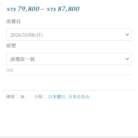
79,800
–
87,800
NT$
NT$
價
格
出發日
範
圍：
NT$79,800
房型
到
NT$87,800
清除
團號：
無
分類：
日本健行
,
日本百名山