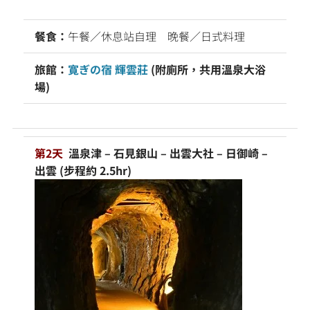
餐食：
午餐／休息站自理
晚餐／日式料理
旅館：
寛ぎの宿 輝雲莊
(附廁所，共用溫泉大浴
場)
第2天
溫泉津 – 石見銀山 – 出雲大社 – 日御崎 –
出雲 (步程約 2.5hr)