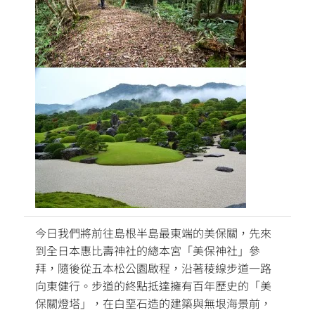
今日我們將前往島根半島最東端的美保關，先來
到全日本惠比壽神社的總本宮「美保神社」參
拜，隨後從五本松公園啟程，沿著稜線步道一路
向東健行。步道的終點抵達擁有百年歷史的「美
保關燈塔」，在白堊石造的建築與無垠海景前，