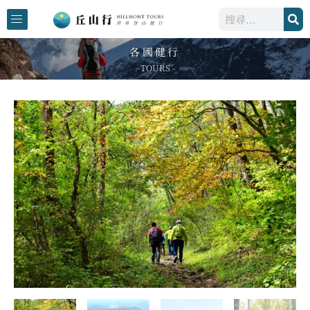
跳
搜
至
尋
主
各國健行
要
- TOURS -
內
容