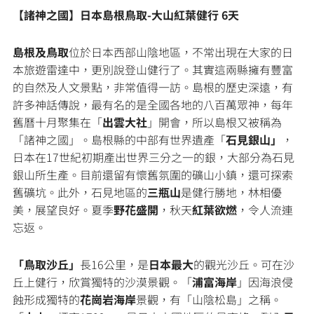
【諸神之國】日本島根鳥取-大山紅葉健行 6天
島根及鳥取
位於日本西部山陰地區，不常出現在大家的日
本旅遊雷達中，更別說登山健行了。其實這兩縣擁有豐富
的自然及人文景點，非常值得一訪。島根的歷史深遠，有
許多神話傳說，最有名的是全國各地的八百萬眾神，每年
舊曆十月聚集在「
出雲大社
」開會，所以島根又被稱為
「諸神之國」。島根縣的中部有世界遺產「
石見銀山」
，
日本在17世紀初期產出世界三分之一的銀，大部分為石見
銀山所生產。目前還留有懷舊氛圍的礦山小鎮，還可探索
舊礦坑。此外，石見地區的
三瓶山
是健行勝地，林相優
美，展望良好。夏季
野花盛開
，秋天
紅葉欲燃
，令人流連
忘返。
「鳥取沙丘」
長16公里，是
日本最大
的觀光沙丘。可在沙
丘上健行，欣賞獨特的沙漠景觀。「
浦富海岸
」因海浪侵
蝕形成獨特的
花崗岩海岸
景觀，有「山陰松島」之稱。