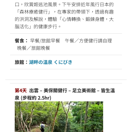
口，欣賞姬逃池風景。下午安排近年風行日本的
「森林療癒健行」，在專家的帶領下，透過有趣
的洪洞及解說，體驗「心情轉換、鍛鍊身體，大
腦活化」的健康步行。
餐食：
早餐/旅館早餐 午餐／方便健行請自理
晚餐／旅館晚餐
旅館：
湖畔の温泉 くにびき
第4天
出雲 – 美保關健行 – 足立美術館 – 皆生溫
泉 (步程約 2.5hr)