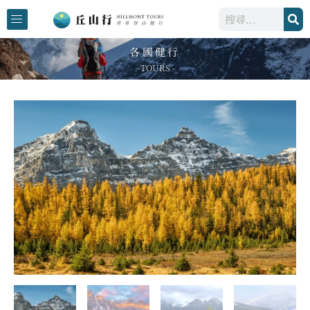
跳
搜
至
尋
主
各國健行
要
- TOURS -
內
容