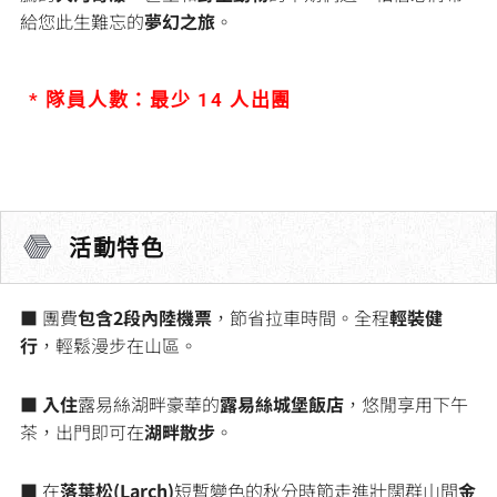
給您此生難忘的
夢幻之旅
。
* 隊員人數：最少 14 人出團
活動特色
■ 團費
包含2段內陸機票
，節省拉車時間。全程
輕裝健
行
，輕鬆漫步在山區。
■
入住
露易絲湖畔豪華的
露易絲城堡飯店
，悠閒享用下午
茶，出門即可在
湖畔散步
。
■ 在
落葉松(Larch)
短暫變色的秋分時節走進壯闊群山間
金