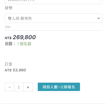
秋
NT$341,600
房型
色】
加
拿
大
清除
洛
269,800
磯
NT$
尚餘：
1 個名額
山
脈
健
行
訂金
14
53,960
NT$
天
人
填寫人數>立即報名
-
+