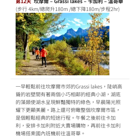
第12天
坎摩爾 – Grassi lakes – 卡加利 – 溫哥華
(步行 4km/總爬升180m /總下降180m/步程2hr)
一早輕鬆前往坎摩爾市郊的Grassi lakes，陡峭高
聳的岩壁間有著兩個小巧相鄰的經典小湖，湖底
的藻類使湖水呈現鮮豔獨特的綠色，早晨陽光照
耀下更顯美麗。路上還可俯瞰整個坎摩爾市區，
是個輕鬆經典的短途行程。午餐之後前往卡加
利，安排卡加利附近大賣場購物，再前往卡加利
機場搭乘國內班機前往溫哥華。