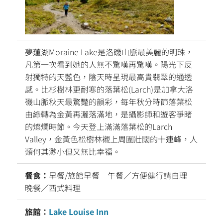
夢蓮湖Moraine Lake是洛磯山脈最美麗的明珠，
凡第一次看到她的人無不驚嘆再驚嘆。陽光下反
射獨特的天藍色，陰天時呈現最高貴翡翠的通透
感。比杉樹林更耐寒的落葉松(Larch)是加拿大洛
磯山脈秋天最驚豔的韻彩，每年秋分時節落葉松
由綠轉為金黃再灑落滿地，是攝影師和遊客爭睹
的燦爛時節。今天登上滿滿落葉松的Larch
Valley，金黃色松樹林襯上周圍壯闊的十連峰，人
類何其渺小但又無比幸福。
餐食：
早餐/旅館早餐 午餐／方便健行請自理
晚餐／西式料理
旅館：
Lake Louise Inn