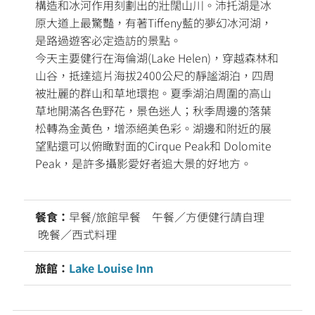
構造和冰河作用刻劃出的壯闊山川。沛托湖是冰
原大道上最驚豔，有著Tiffeny藍的夢幻冰河湖，
是路過遊客必定造訪的景點。
今天主要健行在海倫湖(Lake Helen)，穿越森林和
山谷，抵達這片海拔2400公尺的靜謐湖泊，四周
被壯麗的群山和草地環抱。夏季湖泊周圍的高山
草地開滿各色野花，景色迷人；秋季周邊的落葉
松轉為金黃色，增添絕美色彩。湖邊和附近的展
望點還可以俯瞰對面的Cirque Peak和 Dolomite
Peak，是許多攝影愛好者追大景的好地方。
餐食：
早餐/旅館早餐 午餐／方便健行請自理
晚餐／西式料理
旅館：
Lake Louise Inn