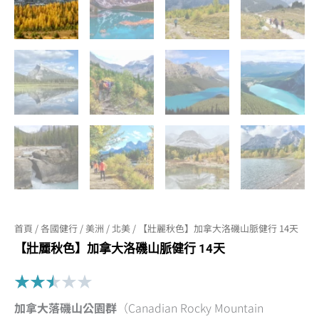
首頁
/
各國健行
/
美洲
/
北美
/ 【壯麗秋色】加拿大洛磯山脈健行 14天
【壯麗秋色】加拿大洛磯山脈健行 14天
Rated
★
★
★
★
★
2.5
加拿大落磯山公園群
（Canadian Rocky Mountain
out