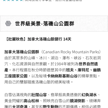
世界級美景-落磯山公園群
【壯麗秋色】加拿大洛磯山脈健行 14天
加拿大落磯山公園群
（Canadian Rocky Mountain Parks）
由於其眾多的山峰、冰川、湖泊、瀑布、峽谷、石灰岩洞
穴、化石資源與自然景觀，於1984年被列為
世界自然遺
產
。本行程選在秋分時節遊歷其中的
班夫、庫特尼、幽鶴
三座國家公園
，以及秘境
卡納納斯基斯山谷
的精華景點，
用自己的雙腳踏進洛磯山脈的絕美秘境。
白雪佔滿視角的
壯闊山容
、翡翠般高貴透徹的
幻奐湖水
、
黃金閃耀的
高山松林
、照映亮白雪山的
鏡湖倒影
、磅礡奔
騰的
大河奇瀑
，甚至和
野生動物
的不期偶遇。相信必將帶