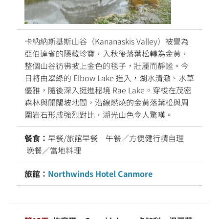
卡納納斯基斯山谷（Kananaskis Valley）被譽為
亞伯達省的隱藏珍寶，入秋後落葉松轉為金黃，
整個山谷彷彿披上金色的毯子，壯麗而靜謐。今
日將由翠綠的 Elbow Lake 進入，湖水清澈、水草
優雅，隨後深入挺進秘境 Rae Lake。穿梭在茂密
森林與開闊坡地間，沿線燃燒的金黃落葉松與周
圍岩石形成強烈對比，湖光山色令人驚嘆。
餐食：
早餐/旅館早餐 午餐／方便健行請自理
晚餐／當地料理
旅館：
Northwinds Hotel Canmore