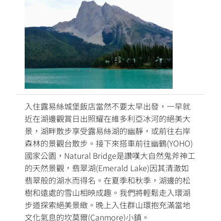
入住露易絲城堡飯店當然不要太早出發，一早就
近在湖邊觀賞日出照耀在維多利亞冰河的絕美大
景，湖畔散步享受露易絲湖的幽靜，或前往右岸
森林的景觀台散步。接下來搭車前往幽鶴(YOHO)
國家公園，Natural Bridge是讚嘆大自然鬼斧神工
的天然景觀，翡翠湖(Emerald Lake)因其清澈如
翡翠般的湖水而得名。在夏季和秋季，湖邊的松
樹和遠處的雪山相映成趣。我們將輕鬆走入環湖
步道探索絕美景緻。晚上入住群山環抱充滿當地
文化氣息的坎莫爾(Canmore)小鎮。