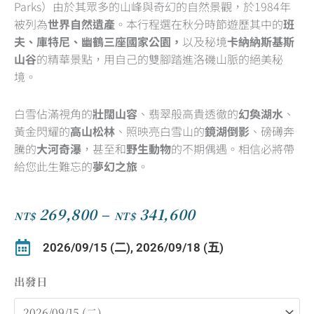
Parks）由於其眾多的山峰與奇幻的自然景觀，於1984年
of
被列為
世界自然遺產
。本行程選在秋分時節遊歷其中的
班
5
夫、庫特尼、幽鶴三座國家公園，
以及秘境
卡納納斯基斯
山谷
的精華景點，用自己的雙腳踏進洛磯山脈的絕美秘
境。
白雪佔滿視角的
壯闊山容
、翡翠般高貴透徹的
幻奐湖水
、
黃金閃耀的
高山松林
、照映亮白雪山的
鏡湖倒影
、磅礡奔
騰的
大河奇瀑
，甚至和
野生動物
的不期偶遇。相信必將帶
給您此生難忘的
夢幻之旅
。
269,800
–
341,600
NT$
NT$
價
格
2026/09/15 (二), 2026/09/18 (五)
範
圍：
出發日
【壯
NT$269,800
麗
到