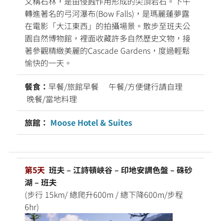
文稱石林，是由侵蝕作用形成的尖頂岩石。下午
轉進著名的弓河瀑布(Bow Falls)，是瑪麗蓮夢露
在電影「大江東西」的拍攝場景。散步至班夫公
園自然博物館，裡面收藏許多自然歷史文物，接
著參觀精緻美麗的Cascade Gardens，度過輕鬆
愉快的一天。
餐食：
早餐/旅館早餐 午餐/方便健行請自理
晚餐/當地料理
旅館：
Moose Hotel & Suites
第5天
班夫 – 江詩頓峽谷 – 印地安調色盤 – 硃砂
湖 – 班夫
(步行 15km/ 總爬升600m / 總下降600m/步程
6hr)