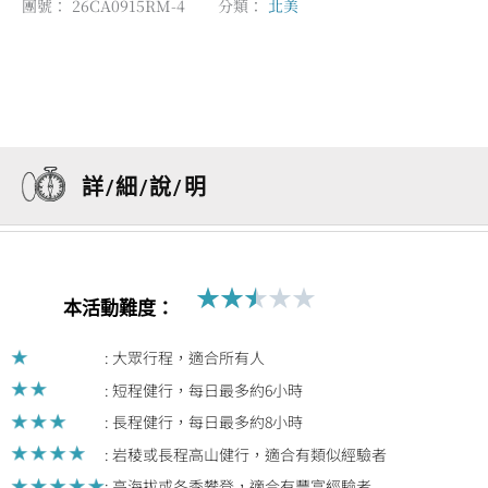
團號：
26CA0915RM-4
分類：
北美
詳/細/說/明
★
★
★
★
★
Rated
本活動難度：
2.5
out
: 大眾行程，適合所有人
of
: 短程健行，每日最多約6小時
5
: 長程健行，每日最多約8小時
: 岩稜或長程高山健行，適合有類似經驗者
: 高海拔或冬季攀登，適合有豐富經驗者