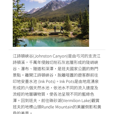
江詩頓峽谷(Johnston Canyon)是由弓河的支流江
詩頓溪，千萬年侵蝕切削石灰岩層形成的陡峭峽
谷、瀑布、隧道和深潭，是班夫國家公園的熱門
景點。離開江詩頓峽谷，脫離喧囂的遊客群前往
印地安墨水池 (Ink Pots)。Ink Pots是由地底湧泉
形成的六個天然水池，依池水不同的流入速度及
流經的地層礦物質，使各池呈現不同的藍綠色
澤。回到班夫，前往硃砂湖(Vermilion Lake)觀賞
班夫的地標山頭Rundle Mountain的美麗倒影和黃
昏的美景。