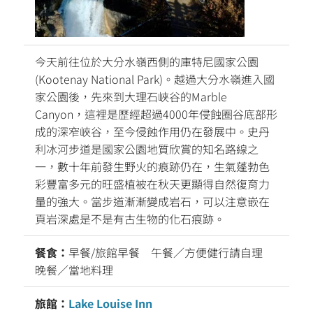
今天前往位於大分水嶺西側的庫特尼國家公園
(Kootenay National Park)。越過大分水嶺進入國
家公園後，先來到大理石峽谷的Marble
Canyon，這裡是歷經超過4000年侵蝕圈谷底部形
成的深窄峽谷，至今侵蝕作用仍在發展中。史丹
利冰河步道是國家公園地質欣賞的知名路線之
一，數十年前發生野火的痕跡仍在，生氣蓬勃色
彩豐富多元的旺盛植被在秋天更顯得自然復育力
量的強大。當步道漸漸變成岩石，可以注意嵌在
頁岩深處是不是有古生物的化石痕跡。
餐食：
早餐/旅館早餐 午餐／方便健行請自理
晚餐／當地料理
旅館：
Lake Louise Inn