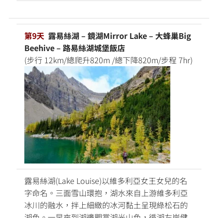
第9天
露易絲湖 – 鏡湖Mirror Lake – 大蜂巢Big
Beehive – 路易絲湖城堡飯店
(步行 12km/總爬升820m /總下降820m/步程 7hr)
露易絲湖(Lake Louise)以維多利亞女王女兒的名
字命名。三面雪山環抱，湖水來自上游維多利亞
冰川的融水，拌上細緻的冰河黏土呈現綠松石的
湖色。一早來到湖邊觀賞湖光山色，循湖左岸健