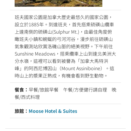
班夫國家公園是加拿大歷史最悠久的國家公園，
設立於1885年。到達班夫，首先搭乘硫磺山纜車
上達南側的硫磺山(Sulphur Mt.)，由最佳角度俯
瞰班夫小鎮和蜿蜒的弓河河谷，漫步前往硫磺山
氣象觀測站欣賞洛磯山脈的絕美視野。下午前往
Sunshine Meadows，搭乘纜車上山到達北美洲大
分水嶺，這裡可以看到被譽為「加拿大馬特洪
峰」的阿西尼博因山（Mount Assiniboine）。這
時山上的漿果正熟成，有機會看到野生動物。
餐食：
早餐/旅館早餐 午餐/方便健行請自理 晚
餐/西式料理
旅館：
Moose Hotel & Suites