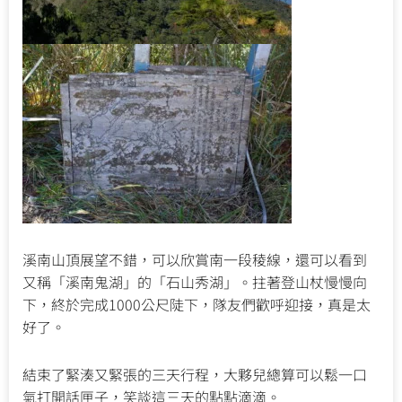
溪南山頂展望不錯，可以欣賞南一段稜線，還可以看到
又稱「溪南鬼湖」的「石山秀湖」。拄著登山杖慢慢向
下，終於完成1000公尺陡下，隊友們歡呼迎接，真是太
好了。
結束了緊湊又緊張的三天行程，大夥兒總算可以鬆一口
氣打開話匣子，笑談這三天的點點滴滴。