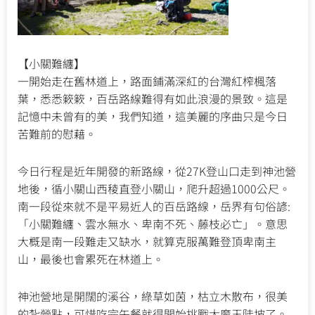
【小關難纏】
一開始走在舊林道上，路面鋪滿深紅的台灣紅榨楓落
葉，悉悉簌簌，百岳路線難得有如此浪漫的景致。這是
記憶中未曾有的美，我們知道，這美麗的序曲只是今日
苦難前的慰藉。
今日行程是近年開發的新路線，從27K登山口走到神池營
地後，循小關山西稜直登小關山，爬升超過1000公尺。
南一段從來就不是平易近人的百岳路線，岳界有句俗諺:
「小關難纏、雲水無水、卑南不死、藤枝必亡」。意思
大概是南一段難走又缺水，就算克服萬難登頂卑南主
山，最後也會累死在林道上。
神池營地是開闊的溪谷，綠草如茵，枯立木散布，很美
的紮營點，可惜吃完午餐就得開始挑戰大魔王陡坡了。