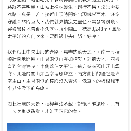
路跡不甚明顯，山坡上植株叢生，鑽行不易，常常需要
找路，真是辛苦。接近山頂時開始出現鐵杉巨木，好像
守護森林的巨人，我們就算精疲力盡也不禁發聲讚嘆。
突破岩稜地帶後不久就登頂小關山，標高3,248m，風從
太平洋的方向吹來，要翻過中央山脈，好冷。
我們站上中央山脈的脊梁，無盡的藍天之下，南一段稜
線壯闊地開展。山脊兩側白雲如棉絮，鋪蓋大地，西邊
直到台灣海峽，東側蓋住太平洋，遠方幾座孤山浮出雲
海。北邊的關山如金字塔般聳立，南方曲折的隆起是卑
南主山，主脊兩側的稜脈沒入雲海，像巨木的板根想牢
牢抓住雲下的島嶼。
如此壯麗的大景，相機無法承載，記憶不能還原，只有
一次次重返觀看，才能再現它的美。