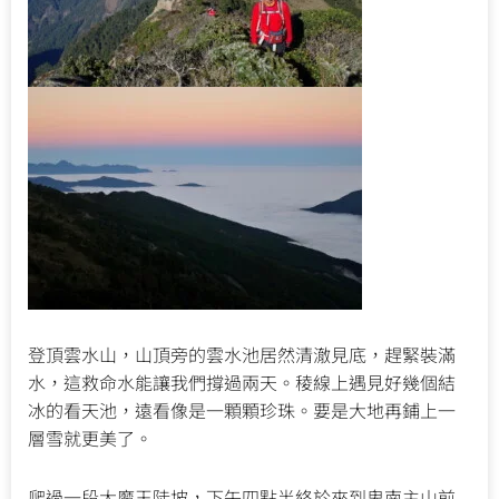
登頂雲水山，山頂旁的雲水池居然清澈見底，趕緊裝滿
水，這救命水能讓我們撐過兩天。稜線上遇見好幾個結
冰的看天池，遠看像是一顆顆珍珠。要是大地再鋪上一
層雪就更美了。
爬過一段大魔王陡坡，下午四點半終於來到卑南主山前