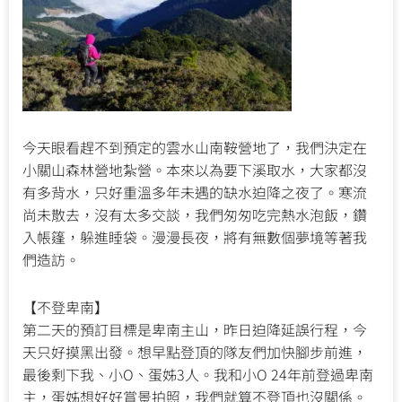
今天眼看趕不到預定的雲水山南鞍營地了，我們決定在
小關山森林營地紮營。本來以為要下溪取水，大家都沒
有多背水，只好重溫多年未遇的缺水迫降之夜了。寒流
尚未散去，沒有太多交談，我們匆匆吃完熱水泡飯，鑽
入帳篷，躲進睡袋。漫漫長夜，將有無數個夢境等著我
們造訪。
【不登卑南】
第二天的預訂目標是卑南主山，昨日迫降延誤行程，今
天只好摸黑出發。想早點登頂的隊友們加快腳步前進，
最後剩下我、小O、蛋姊3人。我和小O 24年前登過卑南
主，蛋姊想好好賞景拍照，我們就算不登頂也沒關係。