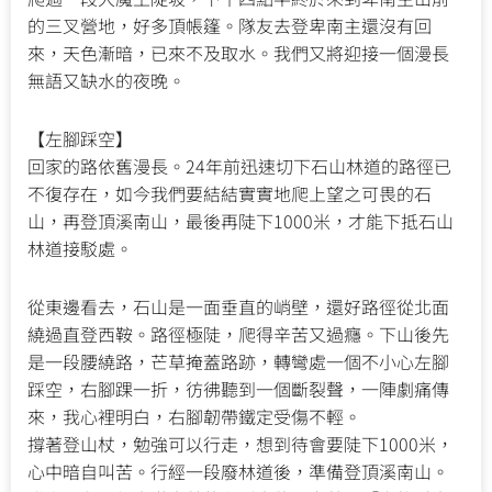
的三叉營地，好多頂帳篷。隊友去登卑南主還沒有回
來，天色漸暗，已來不及取水。我們又將迎接一個漫長
無語又缺水的夜晚。
【左腳踩空】
回家的路依舊漫長。24年前迅速切下石山林道的路徑已
不復存在，如今我們要結結實實地爬上望之可畏的石
山，再登頂溪南山，最後再陡下1000米，才能下抵石山
林道接駁處。
從東邊看去，石山是一面垂直的峭壁，還好路徑從北面
繞過直登西鞍。路徑極陡，爬得辛苦又過癮。下山後先
是一段腰繞路，芒草掩蓋路跡，轉彎處一個不小心左腳
踩空，右腳踝一折，彷彿聽到一個斷裂聲，一陣劇痛傳
來，我心裡明白，右腳韌帶鐵定受傷不輕。
撐著登山杖，勉強可以行走，想到待會要陡下1000米，
心中暗自叫苦。行經一段廢林道後，準備登頂溪南山。