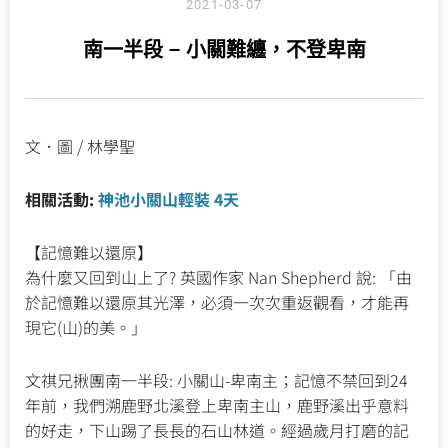
2021-03-07
南一半段 – 小關難纏，不登卑南
文．圖 / 林學聖
相關活動:
神池小關山輕裝 4天
【記憶難以還原】
為什麼又回到山上了? 英國作家 Nan Shepherd 說: 「由
於記憶難以還原其光澤，必須一次次重返觀看，才能再
現它(山)的美。」
文祺兄揪團南一半段: 小關山-卑南主；記憶不禁回到24
年前，我們溯鹿野北溪登上卑南主山，鹿野溪出乎意料
的好走，下山踢了長長的石山林道。經過歲月打磨的記