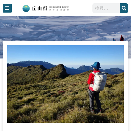
跳
搜
至
尋
主
要
內
容