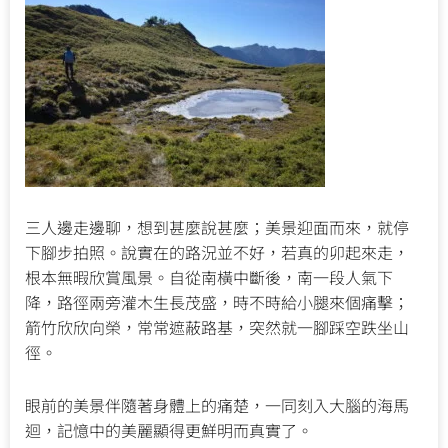
三人邊走邊聊，想到甚麼說甚麼；美景迎面而來，就停
下腳步拍照。說實在的路況並不好，若真的卯起來走，
根本無暇欣賞風景。自從南橫中斷後，南一段人氣下
降，路徑兩旁灌木生長茂盛，時不時給小腿來個痛擊；
箭竹欣欣向榮，常常遮蔽路基，突然就一腳踩空跌坐山
徑。
眼前的美景伴隨著身體上的痛楚，一同刻入大腦的海馬
迴，記憶中的美麗顯得更鮮明而真實了。