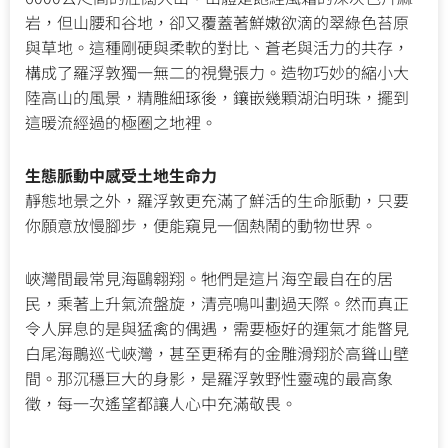
岩，但山腰和谷地，卻又覆蓋著鮮嫩欲滴的翠綠色苔原
與草地。這種剛硬與柔軟的對比、蒼老與活力的共存，
構成了羅浮敦獨一無二的視覺張力。造物巧妙的縮小大
陸高山的風景，精雕細琢後，鑲嵌幾顆湖泊明珠，擺到
這暖流經過的極圈之地裡。
生態脈動中感受土地生命力
靜態地景之外，羅浮敦更充滿了鮮活的生命脈動，只要
你願意放慢腳步，便能窺見一個熱鬧的動物世界。
峽灣間最常見海鷗翱翔。牠們是這片海空最自在的居
民，乘著上升氣流盤旋，清亮鳴叫劃過天際。然而真正
令人屏息的是與猛禽的偶遇，需要極好的運氣才能瞥見
白尾海鵰巡弋峽灣，甚至更稀有的金雕滑翔於高聳山壁
間。那沉穩巨大的身影，是羅浮敦野性靈魂的最高象
徵，每一次遙望都讓人心中充滿敬畏。