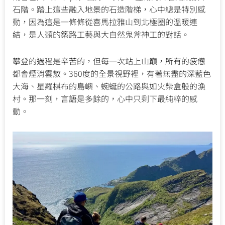
石階。踏上這些融入地景的石造階梯，心中總是特別感
動，因為這是一條條從喜馬拉雅山到北極圈的溫暖連
結，是人類的築路工藝與大自然鬼斧神工的對話。
攀登的過程是辛苦的，但每一次站上山巔，所有的疲憊
都會煙消雲散。360度的全景視野裡，有著無盡的深藍色
大海、星羅棋布的島嶼、蜿蜒的公路與如火柴盒般的漁
村。那一刻，言語是多餘的，心中只剩下最純粹的感
動。