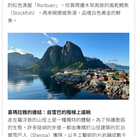
的紅色漁屋「Rorbuer」，欣賞周邊木架高掛的風乾鱈魚
（Stockfish），再來碗挪威魚湯，品嚐白色黃金的鮮
美。
喜瑪拉雅的連結：自雪巴的階梯上遠眺
走在羅浮敦的山徑上是一種獨特的體驗。為了保護脆弱
的生態，許多陡峭的步道，都由專精於山徑建築的尼泊
爾雪巴人（Sherpa）團隊，以手工鑿砌的片岩鋪成數千