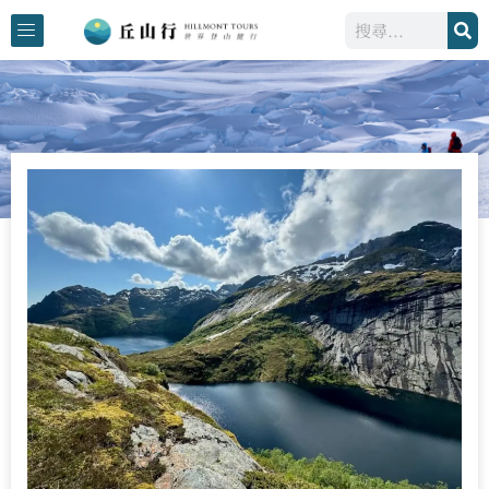
跳
搜
至
尋
主
要
內
容