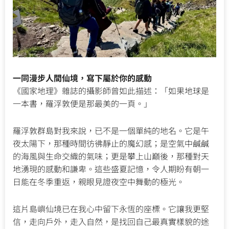
一同漫步人間仙境，寫下屬於你的感動
《國家地理》雜誌的攝影師曾如此描述：「如果地球是
一本書，羅浮敦便是那最美的一頁。」
羅浮敦群島對我來說，已不是一個單純的地名。它是午
夜太陽下，那種時間彷彿靜止的魔幻感；是空氣中鹹鹹
的海風與生命交織的氣味；更是攀上山巔後，那種對天
地湧現的感動和謙卑。這些盛夏記憶，令人期盼有朝一
日能在冬季重返，親眼見證夜空中舞動的極光。
這片島嶼仙境已在我心中留下永恆的座標。它讓我更堅
信，走向戶外，走入自然，是找回自己最真實樣貌的途