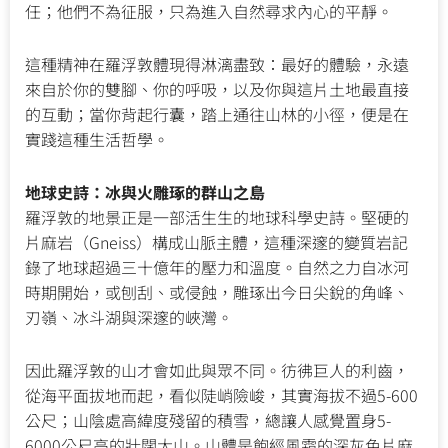
任；他們不為征服，只為進入自然尋求內心的平靜。
這種精神在羅浮敦體現得淋漓盡致：最好的體驗，永遠
來自於你的雙腳、你的呼吸，以及你與這片土地最直接
的互動；當你背起行囊，踏上通往山林的小徑，便是在
實踐這種生活哲學。
地球史詩：冰與火雕琢的群山之島
羅浮敦的地景正是一部活生生的地球科學史詩。堅硬的
片麻岩（Gneiss）構成山脈主體，這種深邃的變質岩記
錄了地球超過三十億年的壓力和溫度。自然之力自冰河
時期開始，或刨刮、或侵蝕，雕琢出今日尖銳的角峰、
刃嶺、冰斗湖與深邃的峽灣。
因此羅浮敦的山才會如此與眾不同。彷彿巨人的利齒，
從海平面拔地而起，看似陡峭險峻，其實海拔不過5-600
公尺；山陰處高緯度殘留的積雪，總讓人感覺置身5-
6000公尺高的壯闊大山。山體是飽經風霜的深灰色片麻