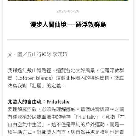
2025-06-28
漫步人間仙境——羅浮敦群島
文．圖／丘山行領隊 李涵茹
我踩過無數山脊路徑、遍覽各地大好風景，但羅浮敦群
島（Lofoten Islands）這個北極圈內的特殊島嶼，徹底
改寫我對「壯麗」的定義。
北歐人的自由魂：Friluftsliv
要理解羅浮敦，必須先理解挪威。這個峽灣與森林之國
有種深植於民族血液中的精神「Friluftsliv」，意指「在
自由空氣中生活」。這不僅是單純的戶外運動，而是一
種生活方式。對挪威人而言，與自然共處是權利也是責