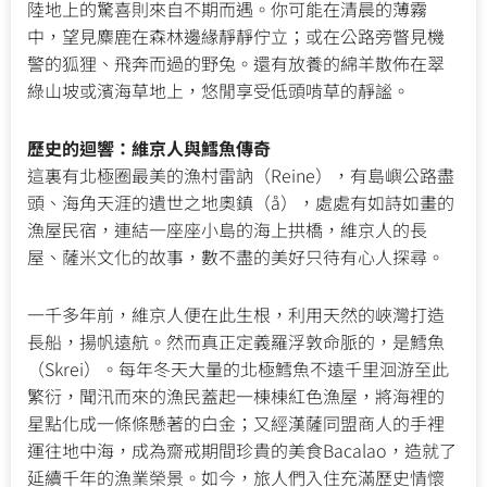
陸地上的驚喜則來自不期而遇。你可能在清晨的薄霧
中，望見麋鹿在森林邊緣靜靜佇立；或在公路旁瞥見機
警的狐狸、飛奔而過的野兔。還有放養的綿羊散佈在翠
綠山坡或濱海草地上，悠閒享受低頭啃草的靜謐。
歷史的迴響：維京人與鱈魚傳奇
這裏有北極圈最美的漁村雷訥（Reine），有島嶼公路盡
頭、海角天涯的遺世之地奧鎮（å），處處有如詩如畫的
漁屋民宿，連結一座座小島的海上拱橋，維京人的長
屋、薩米文化的故事，數不盡的美好只待有心人探尋。
一千多年前，維京人便在此生根，利用天然的峽灣打造
長船，揚帆遠航。然而真正定義羅浮敦命脈的，是鱈魚
（Skrei）。每年冬天大量的北極鱈魚不遠千里洄游至此
繁衍，聞汛而來的漁民蓋起一棟棟紅色漁屋，將海裡的
星點化成一條條懸著的白金；又經漢薩同盟商人的手裡
運往地中海，成為齋戒期間珍貴的美食Bacalao，造就了
延續千年的漁業榮景。如今，旅人們入住充滿歷史情懷